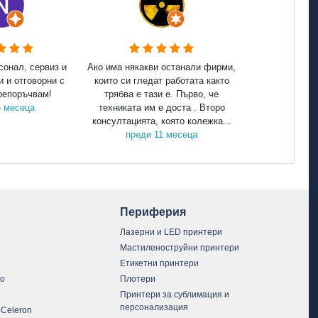
сонал, сервиз и
Ако има някакви останали фирми,
и и отговорни с
които си гледат работата както
репоръчвам!
трябва е тази е. Първо, че
5 месеца
техниката им е доста . Второ
консултацията, която колежка...
преди 11 месеца
Периферия
Лазерни и LED принтери
Мастиленоструйни принтери
Етикетни принтери
vo
Плотери
Принтери за сублимация и
персонализация
 Celeron