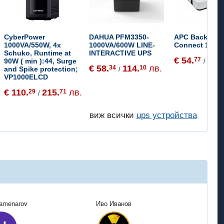
CyberPower
DAHUA PFM3350-
APC Back-UP
1000VA/550W, 4x
1000VA/600W LINE-
Connect 12Vd
Schuko, Runtime at
INTERACTIVE UPS
€ 54.
107
77
90W ( min ):44, Surge
/
€ 58.
114.
лв.
34
10
and Spike protection;
/
VP1000ELCD
€ 110.
215.
лв.
29
71
/
виж всички
ups устройства
Kamenarov
Иво Иванов