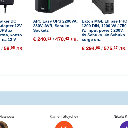
alker DC
APC Easy UPS 2200VA,
Eaton MGE Ellipse PRO
dapter 12V,
230V, AVR, Schuko
1200 DIN, 1200 VA / 750
UPS за
Sockets
W, Input power: 230V,
ства, които
4x Schuko, 4x Schuko
€ 240.
470.
лв.
52
42
 на 12 V
surge on...
/
58.
лв.
€ 294.
575.
лв.
4
95
08
17
/
/
Иванова
Kamen Stoychev
Nikola 