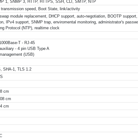
P 1, SNMP 3, HTTP, HTTPS, SSH, CLI, SMTP, NTP
 transmission speed, Boot State, link/activity
swap module replacement, DHCP support, auto-negotiation, BOOTP support, E-
on, IPv4 support, SNMP trap, enviromental monitoring, administrator's pass
ng Protocol (NTP), realtime clock
 1000Base-T - RJ-45
auxiliary - 4 pin USB Type A
 management (USB)
, SHA-1, TLS 1.2
HS
18 cm
208 cm
04 cm
g
C
°C