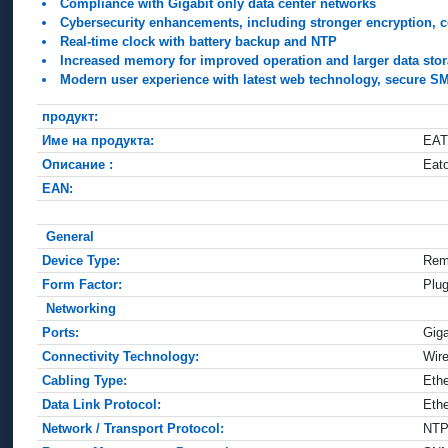
Compliance with Gigabit only data center networks
Cybersecurity enhancements, including stronger encryption, c
Real-time clock with battery backup and NTP
Increased memory for improved operation and larger data sto
Modern user experience with latest web technology, secure SM
продукт:
Име на продукта:
EAT
Описание :
Eat
EAN:
General
Device Type:
Rem
Form Factor:
Plu
Networking
Ports:
Giga
Connectivity Technology:
Wir
Cabling Type:
Eth
Data Link Protocol:
Ethe
Network / Transport Protocol:
NTP