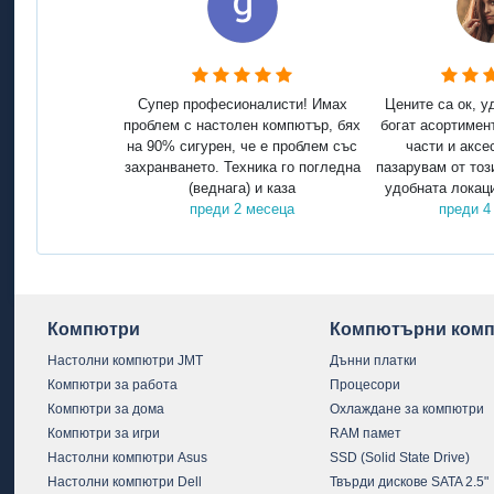
Супер професионалисти! Имах
Цените са ок, у
проблем с настолен компютър, бях
богат асортимен
на 90% сигурен, че е проблем със
части и аксе
захранването. Техника го погледна
пазарувам от тоз
(веднага) и каза
удобната локаци
преди 2 месеца
преди 4
Компютри
Компютърни комп
Настолни компютри JMT
Дънни платки
Компютри за работа
Процесори
Компютри за дома
Охлаждане за компютри
Компютри за игри
RAM памет
Настолни компютри Asus
SSD (Solid State Drive)
Настолни компютри Dell
Твърди дискове SATA 2.5"