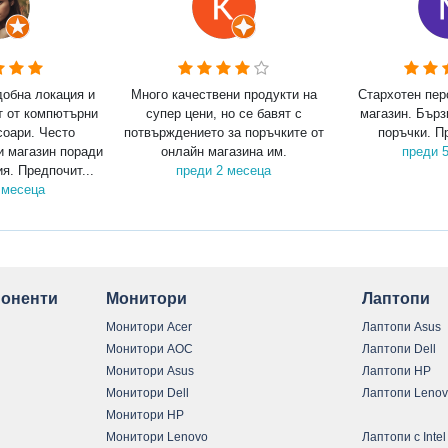
добна локация и
Много качествени продукти на
Стархотен пер
т от компютърни
супер цени, но се бавят с
магазин. Бърз
соари. Често
потвърждението за поръчките от
поръчки. П
и магазин поради
онлайн магазина им.
преди 
я. Предпочит...
преди 2 месеца
 месеца
оненти
Монитори
Лаптопи
Монитори Acer
Лаптопи Asus
Монитори AOC
Лаптопи Dell
Монитори Asus
Лаптопи HP
Монитори Dell
Лаптопи Leno
Монитори HP
Монитори Lenovo
Лаптопи с Intel