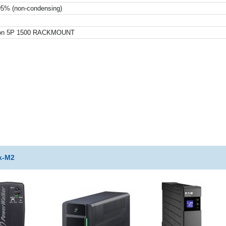
 95% (non-condensing)
on 5P 1500 RACKMOUNT
k-M2