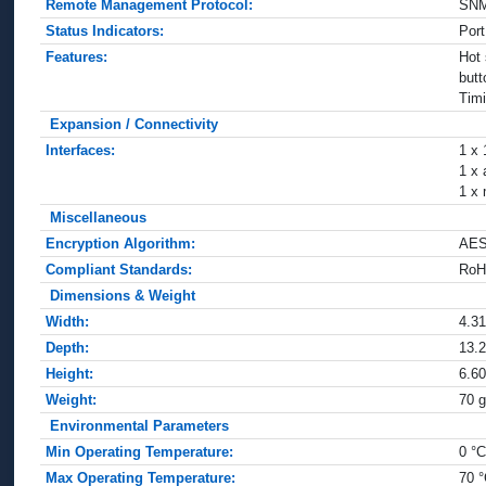
Remote Management Protocol:
SNM
Status Indicators:
Port
Features:
Hot 
butt
Timi
Expansion / Connectivity
Interfaces:
1 x
1 x 
1 x
Miscellaneous
Encryption Algorithm:
AES
Compliant Standards:
Ro
Dimensions & Weight
Width:
4.3
Depth:
13.
Height:
6.6
Weight:
70 
Environmental Parameters
Min Operating Temperature:
0 °
Max Operating Temperature:
70 