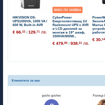
ВНОС ПО ЗАЯВКА
HIKVISION DS-
CyberPower
PowerW
UPS1000VA, 1000 VA /
Енергоспестяващ 1U
SecureA
600 W, Built-in AVR
Rackmount UPS с AVR
Малък 
и LCD дисплей за
устрой
€ 66.
129.
лв.
32
71
монтаж в 19" шкаф,
работят
/
1500VA/900W...
€ 30.
1
€ 479.
938.
лв.
80
41
/
Клиентите за нас
gosho goshev
Ралица 