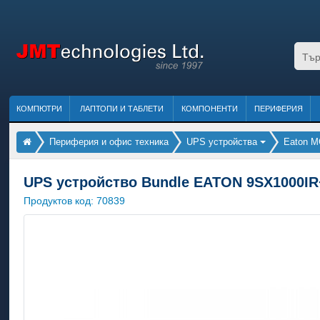
КОМПЮТРИ
ЛАПТОПИ И ТАБЛЕТИ
КОМПОНЕНТИ
ПЕРИФЕРИЯ
Периферия и офис техника
UPS устройства
Eaton 
UPS устройство Bundle EATON 9SX1000I
Продуктов код:
70839