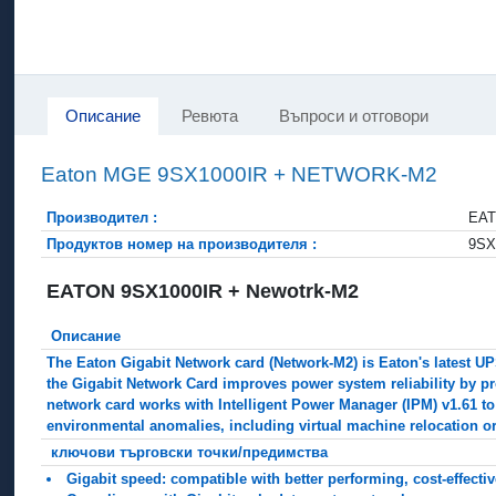
Описание
Ревюта
Въпроси и отговори
Eaton MGE 9SX1000IR + NETWORK-M2
Производител :
EA
Продуктов номер на производителя :
9SX
EATON 9SX1000IR + Newotrk-M2
Описание
The Eaton Gigabit Network card (Network-M2) is Eaton's latest UPS
the Gigabit Network Card improves power system reliability by pr
network card works with Intelligent Power Manager (IPM) v1.61 to 
environmental anomalies, including virtual machine relocation or
ключови търговски точки/предимства
Gigabit speed: compatible with better performing, cost-effect