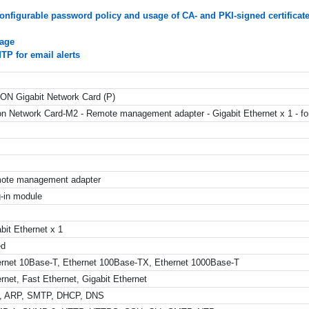
onfigurable password policy and usage of CA- and PKI-signed certificat
rage
TP for email alerts
ON Gigabit Network Card (P)
on Network Card-M2 - Remote management adapter - Gigabit Ethernet x 1 
ote management adapter
g-in module
bit Ethernet x 1
ed
ernet 10Base-T, Ethernet 100Base-TX, Ethernet 1000Base-T
rnet, Fast Ethernet, Gigabit Ethernet
, ARP, SMTP, DHCP, DNS