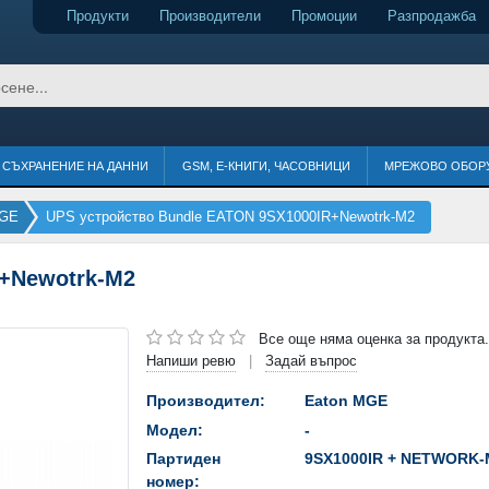
Продукти
Производители
Промоции
Разпродажба
СЪХРАНЕНИЕ НА ДАННИ
GSM, Е-КНИГИ, ЧАСОВНИЦИ
МРЕЖОВО ОБОР
MGE
UPS устройство Bundle EATON 9SX1000IR+Newotrk-M2
R+Newotrk-M2
Все още няма оценка за продукта.
Напиши ревю
Задай въпрос
|
Производител:
Eaton MGE
Модел:
-
Партиден
9SX1000IR + NETWORK-
номер: