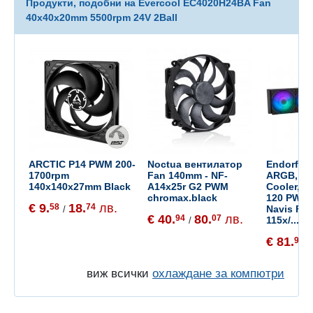
Продукти, подобни на Evercool EC4020H24BA Fan
40x40x20mm 5500rpm 24V 2Ball
ARCTIC P14 PWM 200-
Noctua вентилатор
Endorfy N
1700rpm
Fan 140mm - NF-
ARGB, CP
140x140x27mm Black
A14x25r G2 PWM
Cooler, 
chromax.black
120 PWM 
€ 9.
18.
лв.
58
74
Navis F, I
/
€ 40.
80.
лв.
94
07
115x/...
/
€ 81.
94
/
виж всички
охлаждане за компютри