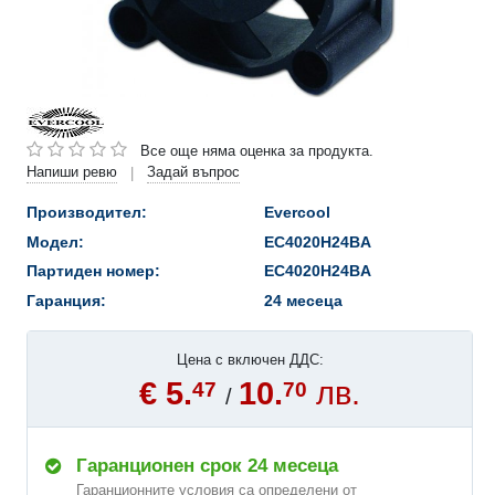
Все още няма оценка за продукта.
Напиши ревю
Задай въпрос
|
Производител:
Evercool
Модел:
EC4020H24BA
Партиден номер:
EC4020H24BA
Гаранция:
24 месеца
Цена с включен ДДС:
€ 5.
10.
лв.
47
70
/
Гаранционен срок 24 месеца
Гаранционните условия са определени от