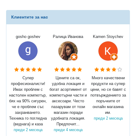
Клиентите за нас
gosho goshev
Ралица Иванова
Kamen Stoychev
Супер
Цените са ок,
Много качествени
професионалисти!
удобна локация и
продукти на супер
Имах проблем с
богат асортимент от
цени, но се бавят с
настолен компютър,
компютърни части и
потвърждението за
бях на 90% сигурен,
аксесоари. Често
поръчките от
че е проблем със
пазарувам от този
онлайн магазина
захранването.
магазин поради
им.
Техника го погледна
удобната локация.
преди 2 месеца
(веднага) и каза
Предпочит...
преди 2 месеца
преди 4 месеца