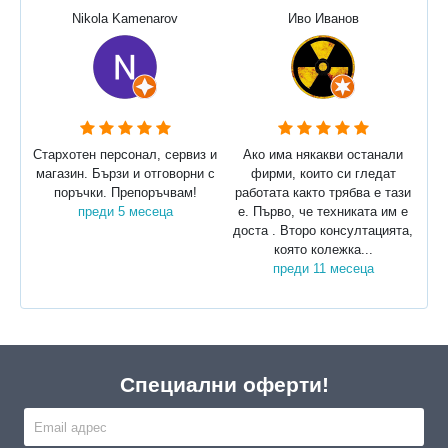
Nikola Kamenarov
Иво Иванов
Стархотен персонал, сервиз и
Ако има някакви останали
магазин. Бързи и отговорни с
фирми, които си гледат
поръчки. Препоръчвам!
работата както трябва е тази
преди 5 месеца
е. Първо, че техниката им е
доста . Второ консултацията,
която колежка...
преди 11 месеца
Специални оферти!