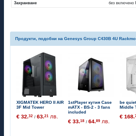
Захранване
без включено 
Продукти, подобни на Genesys Group C430B 4U Rackmo
XIGMATEK HERO II AIR
1stPlayer кутия Case
be qui
3F Mid Tower
mATX - BS-2 - 3 fans
Middle 
included
€ 32.
63.
лв.
€ 168.
32
21
/
€ 33.
64.
лв.
18
89
/