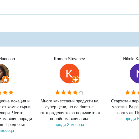
Иванова
Kamen Stoychev
Nikola 
добна локация и
Много качествени продукти на
Стархотен пер
т от компютърни
супер цени, но се бавят с
магазин. Бърз
соари. Често
потвърждението за поръчките от
поръчки. П
и магазин поради
онлайн магазина им.
преди 
я. Предпочит...
преди 2 месеца
 месеца