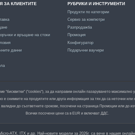
 ЗА КЛИЕНТИТЕ
РУБРИКИ И ИНСТРУМЕНТИ
Продукти по категории
тавка
Сервиз за компютри
щане
Разпродажба
оръчки и връщане на стоки
Промоция
словия
Конфигуратор
чните данни
Подаръчни ваучери
ола
ме "бисквитки" ("cookies"), за да направим онлайн пазаруването максимално 
о е снимките на продуктите или друга информация за тях да са неточни или 
валидни до съответните срокове, посочени на страница Промоции или до из
Всички посочени цени са в EUR и включват ДДС.
 Micro-ATX, ITX и др. Най-новите модели за 2026г. са вече в нашия онла