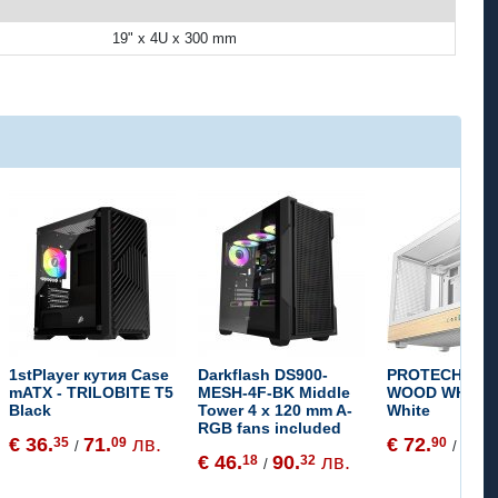
19" x 4U x 300 mm
1stPlayer кутия Case
Darkflash DS900-
PROTECH CH2
mATX - TRILOBITE T5
MESH-4F-BK Middle
WOOD WH Min
Black
Tower 4 x 120 mm A-
White
RGB fans included
€ 36.
71.
лв.
€ 72.
142
35
09
90
/
/
€ 46.
90.
лв.
18
32
/