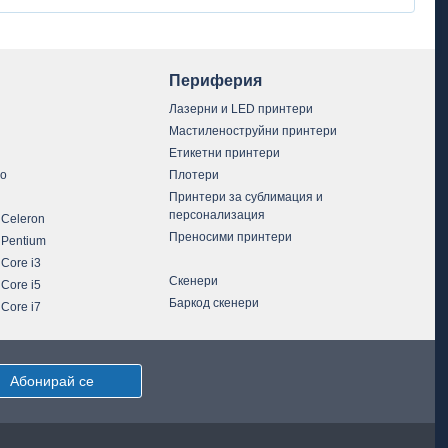
Периферия
Лазерни и LED принтери
Мастиленоструйни принтери
Етикетни принтери
vo
Плотери
Принтери за сублимация и
персонализация
 Celeron
Преносими принтери
 Pentium
 Core i3
Скенери
 Core i5
Баркод скенери
 Core i7
Абонирай се