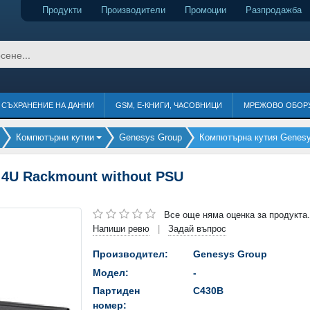
Продукти
Производители
Промоции
Разпродажба
СЪХРАНЕНИЕ НА ДАННИ
GSM, Е-КНИГИ, ЧАСОВНИЦИ
МРЕЖОВО ОБОР
Компютърни кутии
Genesys Group
Компютърна кутия Genesy
4U Rackmount without PSU
Все още няма оценка за продукта.
Напиши ревю
Задай въпрос
|
Производител:
Genesys Group
Модел:
-
Партиден
C430B
номер: