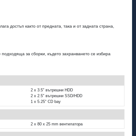
га достъп както от предната, така и от задната страна,
 подходяща за сборки, където захранването се избира
2 x 3.5" вътрешни HDD
2 x 2.5" вътрешни SSD/HDD
1 x 5.25" CD bay
2 x 80 x 25 mm вентилатора