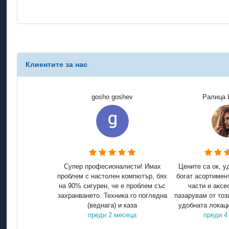
Клиентите за нас
gosho goshev
Ралица 
Супер професионалисти! Имах
Цените са ок, у
проблем с настолен компютър, бях
богат асортимен
на 90% сигурен, че е проблем със
части и аксе
захранването. Техника го погледна
пазарувам от тоз
(веднага) и каза
удобната локаци
преди 2 месеца
преди 4