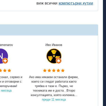
виж всички
компютърни кутии
Kamenarov
Иво Иванов
сонал, сервиз и
Ако има някакви останали фирми,
и и отговорни с
които си гледат работата както
репоръчвам!
трябва е тази е. Първо, че
5 месеца
техниката им е доста . Второ
консултацията, която колежка...
преди 11 месеца