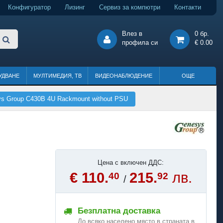
Конфигуратор
Лизинг
Сервиз за компютри
Контакти
Влез в
0 бр.
профила си
€ 0.00
УДВАНЕ
МУЛТИМЕДИЯ, ТВ
ВИДЕОНАБЛЮДЕНИЕ
ОЩЕ
s Group C430B 4U Rackmount without PSU
Цена с включен ДДС:
€ 110.
215.
лв.
40
92
/
Безплатна доставка
До всяко населено място в страната в