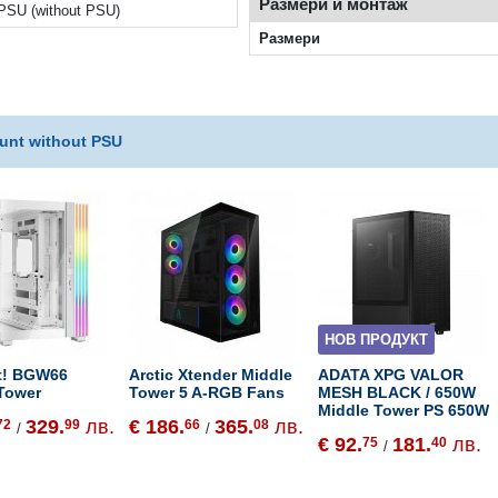
Размери и монтаж
PSU (without PSU)
Размери
unt without PSU
НОВ ПРОДУКТ
et! BGW66
Arctic Xtender Middle
ADATA XPG VALOR
Tower
Tower 5 A-RGB Fans
MESH BLACK / 650W
Middle Tower PS 650W
329.
лв.
€ 186.
365.
лв.
72
99
66
08
/
/
€ 92.
181.
лв.
75
40
/