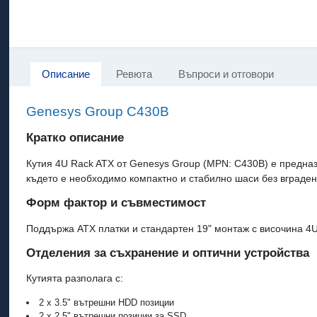
Описание
Ревюта
Въпроси и отговори
Genesys Group C430B
Кратко описание
Кутия 4U Rack ATX от Genesys Group (MPN: C430B) е предна
където е необходимо компактно и стабилно шаси без вграде
Форм фактор и съвместимост
Поддържа ATX платки и стандартен 19" монтаж с височина 4
Отделения за съхранение и оптични устройства
Кутията разполага с:
2 x 3.5" вътрешни HDD позиции
2 x 2.5" вътрешни позиции за SSD