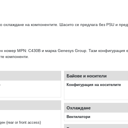
 охлаждане на компонентите. Шасито се предлага без PSU и предла
ен номер MPN: C430B и марка Genesys Group. Тази конфигурация е
ите компоненти.
Байове и носители
p
Конфигурация на носителите
Охлаждане
Вентилатори
н (rear or front access)