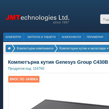
КОМПЮТРИ
ЛАПТОПИ И ТАБЛЕТИ
КОМПОНЕНТИ
ПЕРИФЕРИЯ
Компютърни компоненти
Компютърни кутии и аксесоари
Компютърна кутия Genesys Group C430B 
Продуктов код:
116760
ВНОС ПО ЗАЯВКА