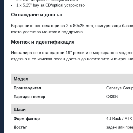
1 x 5.25" bay за CD/optical устройство
Охлаждане и достъп
Вградените вентилатори са 2 x 80x25 mm, осигуряващи базово
което улеснява монтаж и поддръжка.
Монтаж и идентификация
Инсталира се в стандартни 19" релси и е маркирано с модел
отделно и се изисква лесен достъп до носителите и вътрешн
Модел
Производител
Genesys Grou
Партиден номер
C430B
Шаси
Форм-фактор
4U Rack / ATX
Достъп
заден или преде