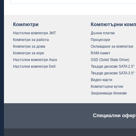
Компютри
Компютърни комп
Настолни компютри JMT
Дънни платки
Компютри за работа
Процесори
Компютри за дома
Охлаждане за компютри
Компютри за игри
RAM памет
Настолни компютри Asus
SSD (Solid State Drive)
Настолни компютри Dell
Твърди дискове SATA 2.5"
Твърди дискове SATA 3.5"
Видео карти
Компютърни кутии
Захранващи блокове
Специални офер