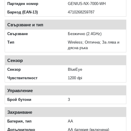
Партиден номер
GENIUS-NX-7000-WH
Баркод (EAN-13)
4710268259787
Свързване и тип
Свързване
Безжично (2.4GHz)
Тип
Wireless; Оптична; За лява и
дясна ръка
Сензор
Сензор
BlueEye
Чувствителност
1200 dpi
Управление
Брой бутони
3
Захранване
Батерия, тип
AA
Допълнително
AA батерия (включена)