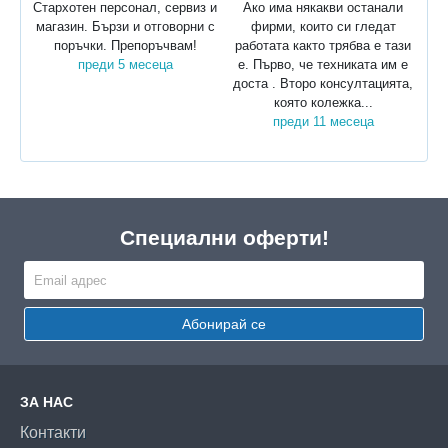
Стархотен персонал, сервиз и
Ако има някакви останали
магазин. Бързи и отговорни с
фирми, които си гледат
поръчки. Препоръчвам!
работата както трябва е тази
преди 5 месеца
е. Първо, че техниката им е
доста . Второ консултацията,
която колежка...
преди 11 месеца
Специални оферти!
Абонирай се
ЗА НАС
Контакти