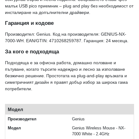
малък USB pico приемник – plug and play без необходимост от
инсталиране на допълнителни драйвери.
Гаранция и кодове
Производител: Genius. Код на производителя: GENIUS-NX-
7000-WH. EAN/GTIN: 4710268259787. Гаранция: 24 месеца.
За кого е подходяща
Подходяща е за офисна работа, домашно ползване и
пътуване, когато търсите надеждно и лесно за използване
безжично решение. Простотата на plug-and-play връзката и
симетричният дизайн я правят добър избор за широка гама
потребители.
Модел
Производител
Genius
Модел
Genius Wireless Mouse - NX-
7000 White - 2.4GHz