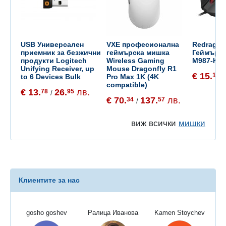
USB Универсален
VXE професионална
Redragon
приемник за безжични
геймърска мишка
Геймърс
продукти Logitech
Wireless Gaming
M987-K
Unifying Receiver, up
Mouse Dragonfly R1
€ 15.
13
to 6 Devices Bulk
Pro Max 1K (4K
/
compatible)
€ 13.
26.
лв.
78
95
/
€ 70.
137.
лв.
34
57
/
виж всички
мишки
Клиентите за нас
gosho goshev
Ралица Иванова
Kamen Stoychev