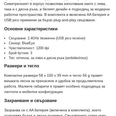
Симетричният ѝ корпус позволява използване както с лява,
така и с дясна ръка, а белият дизайн е подходящ за модерни
работни пространства. В комплекта е включена AA батерия и
USB pico приемник за бързо plug-and-play свързване.
Основни характеристики
Свързване: 2.4GHz безжично (USB pico receiver)
Сензор: BlueEye
Чувствителност: 1200 dpi
Брой бутони: 3
Тип: оптична, за лява и дясна ръка (ambidextrous)
Размери и тегло
Компактни размери 58 x 100 x 39 mm и тегло 56 g правят
мишката лесна за пренасяне и удобна за продължителна
работа. Малките габарити я правят особено подходяща за
лаптопи и мобилни конфигурации.
Захранване и свързване
Захранва се с AA батерия (включена в комплекта), което
осигурява бърза и лесна подмяна. Свързването става чрез