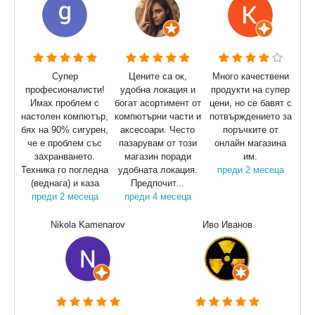
Супер
Цените са ок,
Много качествени
професионалисти!
удобна локация и
продукти на супер
Имах проблем с
богат асортимент от
цени, но се бавят с
настолен компютър,
компютърни части и
потвърждението за
бях на 90% сигурен,
аксесоари. Често
поръчките от
че е проблем със
пазарувам от този
онлайн магазина
захранването.
магазин поради
им.
Техника го погледна
удобната локация.
преди 2 месеца
(веднага) и каза
Предпочит...
преди 2 месеца
преди 4 месеца
Nikola Kamenarov
Иво Иванов