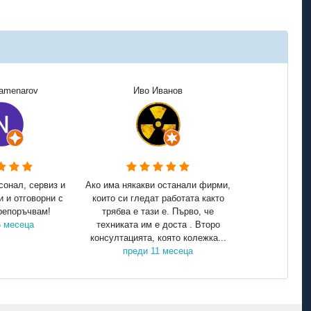
Kamenarov
Иво Иванов
сонал, сервиз и
Ако има някакви останали фирми,
и и отговорни с
които си гледат работата както
репоръчвам!
трябва е тази е. Първо, че
5 месеца
техниката им е доста . Второ
консултацията, която колежка...
преди 11 месеца