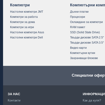
Компютри
Компютърни комп
Настолни компютри JMT
Дънни платки
Компютри за работа
Процесори
Компютри за дома
Охлаждане за компютри
Компютри за игри
RAM памет
Настолни компютри Asus
SSD (Solid State Drive)
Настолни компютри Dell
Твърди дискове SATA 2.5"
Твърди дискове SATA 3.5"
Видео карти
Компютърни кутии
Захранващи блокове
Специални офер
ЗА НАС
ИНФОРМАЦИЯ
Контакти
Как да купя?