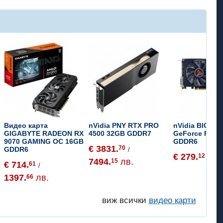
Видео карта
nVidia PNY RTX PRO
nVidia BIOST
GIGABYTE RADEON RX
4500 32GB GDDR7
GeForce RTX 
9070 GAMING OC 16GB
GDDR6
€ 3831.
70
GDDR6
/
€ 279.
54
12
/
7494.
лв.
15
€ 714.
61
/
1397.
лв.
66
виж всички
видео карти