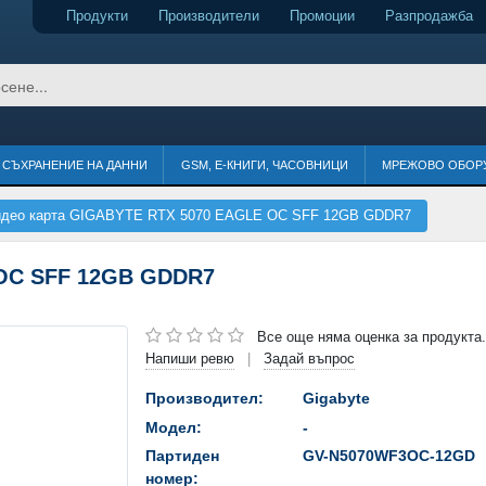
Продукти
Производители
Промоции
Разпродажба
СЪХРАНЕНИЕ НА ДАННИ
GSM, Е-КНИГИ, ЧАСОВНИЦИ
МРЕЖОВО ОБОР
део карта GIGABYTE RTX 5070 EAGLE OC SFF 12GB GDDR7
 OC SFF 12GB GDDR7
Все още няма оценка за продукта.
Напиши ревю
Задай въпрос
|
Производител:
Gigabyte
Модел:
-
Партиден
GV-N5070WF3OC-12GD
номер: