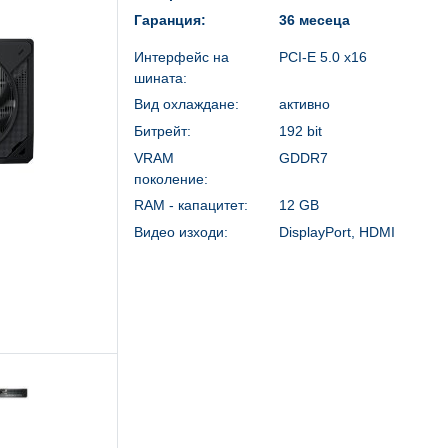
Гаранция:
36 месеца
Интерфейс на
PCI-E 5.0 x16
шината:
Вид охлаждане:
активно
Битрейт:
192 bit
VRAM
GDDR7
поколение:
RAM - капацитет:
12 GB
Видео изходи:
DisplayPort, HDMI