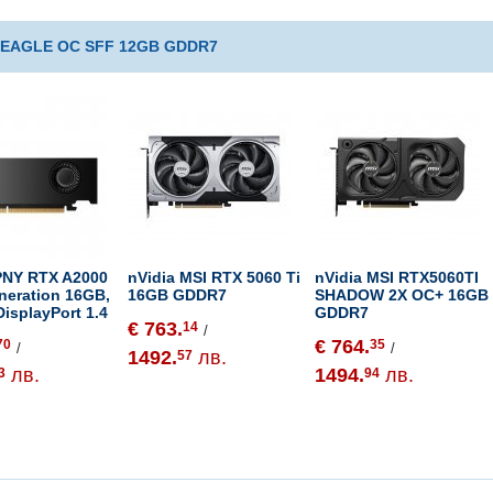
0 EAGLE OC SFF 12GB GDDR7
PNY RTX A2000
nVidia MSI RTX 5060 Ti
nVidia MSI RTX5060TI
neration 16GB,
16GB GDDR7
SHADOW 2X OC+ 16GB
DisplayPort 1.4
GDDR7
€ 763.
14
/
€ 764.
70
35
/
/
1492.
лв.
57
лв.
1494.
лв.
3
94