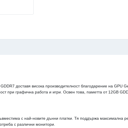
DDR7 доставя висока производителност благодарение на GPU GeF
ост при графична работа и игри. Освен това, паметта от 12GB GDD
 съвместима с най-новите дънни платки. Тя поддържа максимална ре
употреба с различни монитори.