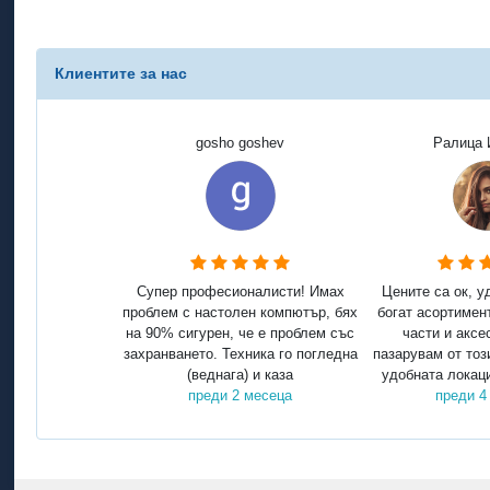
Клиентите за нас
gosho goshev
Ралица 
Супер професионалисти! Имах
Цените са ок, у
проблем с настолен компютър, бях
богат асортимен
на 90% сигурен, че е проблем със
части и аксе
захранването. Техника го погледна
пазарувам от тоз
(веднага) и каза
удобната локаци
преди 2 месеца
преди 4