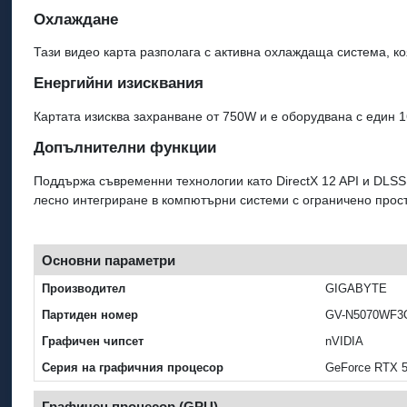
Охлаждане
Тази видео карта разполага с активна охлаждаща система, к
Енергийни изисквания
Картата изисква захранване от 750W и е оборудвана с един 1
Допълнителни функции
Поддържа съвременни технологии като DirectX 12 API и DLSS 
лесно интегриране в компютърни системи с ограничено прос
Основни параметри
Производител
GIGABYTE
Партиден номер
GV-N5070WF3
Графичен чипсет
nVIDIA
Серия на графичния процесор
GeForce RTX 
Графичен процесор (GPU)