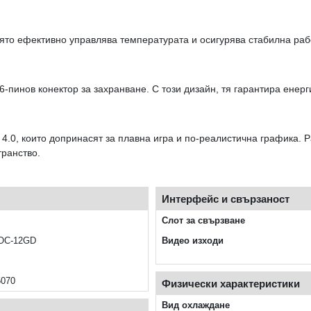
оято ефективно управлява температурата и осигурява стабилна ра
6-пинов конектор за захранване. С този дизайн, тя гарантира енер
4.0, които допринасят за плавна игра и по-реалистична графика. Р
транство.
Интерфейс и свързаност
Слот за свързване
OC-12GD
Видео изходи
5070
Физически характеристики
Вид охлаждане