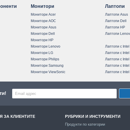
оненти
Монитори
Лаптопи
Монитори Acer
Лаптопи Asus
Монитори AOC
Лаптопи Dell
Монитори Asus
Лаптопи HP
Монитори Dell
Лаптопи Leno
Монитори HP
Монитори Lenovo
Лаптопи с Intel
Монитори LG
Лаптопи с Intel
Монитори Philips
Лаптопи с Intel
Монитори Samsung
Лаптопи с Intel
Монитори ViewSonic
Лаптопи с Intel
ти!
 ЗА КЛИЕНТИТЕ
РУБРИКИ И ИНСТРУМЕНТИ
Продукти по категории