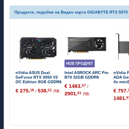
Продукти, подобни на Видео карта GIGABYTE RTX 507
НОВ ПРОДУКТ
nVidia ASUS Dual
Intel ASROCK ARC Pro
nVidia 
GeForce RTX 3050 V2
B70 32GB GDDR6
ADA Ge
OC Edition 8GB GDDR6
4x mini
€ 1483.
57
/
€ 275.
538.
лв.
€ 757.
18
21
/
2901.
лв.
61
1481.
9