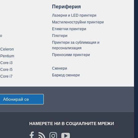
Периферия
Лазерни и LED принтери
Мастиленоструйни принтери
Етикетни принтери
vo
Плотери
Принтери за сублимация и
персонализация
 Celeron
Преносими принтери
 Pentium
 Core i3
Скенери
 Core i5
Баркод скенери
 Core i7
Абонирай се
НАМЕРЕТЕ НИ В СОЦИАЛНИТЕ МРЕЖИ