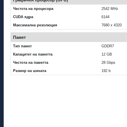
Честота на процесора
2542 MHz
CUDA ядра
6144
Максимална резолюция
7680 x 4320
Памет
Тип памет
GDDR7
Капацитет на паметта
12 GB
Честота на паметта
28 Gbps
Размер на шината
192 b