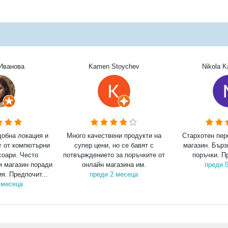
Иванова
Kamen Stoychev
Nikola 
добна локация и
Много качествени продукти на
Стархотен пер
т от компютърни
супер цени, но се бавят с
магазин. Бърз
соари. Често
потвърждението за поръчките от
поръчки. П
и магазин поради
онлайн магазина им.
преди 
я. Предпочит...
преди 2 месеца
 месеца