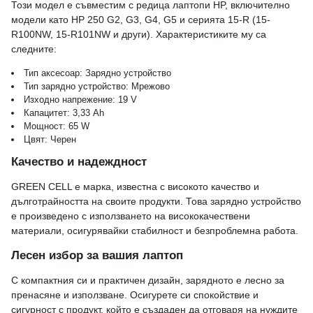
Този модел е съвместим с редица лаптопи HP, включително
модели като HP 250 G2, G3, G4, G5 и серията 15-R (15-
R100NW, 15-R101NW и други). Характеристиките му са
следните:
Тип аксесоар: Зарядно устройство
Тип зарядно устройство: Мрежово
Изходно напрежение: 19 V
Капацитет: 3,33 Ah
Мощност: 65 W
Цвят: Черен
Качество и надеждност
GREEN CELL е марка, известна с високото качество и
дълготрайността на своите продукти. Това зарядно устройство
е произведено с използването на висококачествени
материали, осигурявайки стабилност и безпроблемна работа.
Лесен избор за вашия лаптоп
С компактния си и практичен дизайн, зарядното е лесно за
пренасяне и използване. Осигурете си спокойствие и
сигурност с продукт, който е създаден да отговаря на нуждите