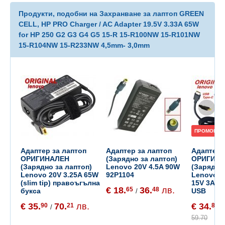
Продукти, подобни на Захранване за лаптоп GREEN
CELL, HP PRO Charger / AC Adapter 19.5V 3.33A 65W
for HP 250 G2 G3 G4 G5 15-R 15-R100NW 15-R101NW
15-R104NW 15-R233NW 4,5mm- 3,0mm
ПРОМОЦИЯ
Адаптер за лаптоп
Адаптер за лаптоп
Адаптер 
ОРИГИНАЛЕН
(Зарядно за лаптоп)
ОРИГИН
(Зарядно за лаптоп)
Lenovo 20V 4.5A 90W
(Зарядно
Lenovo 20V 3.25A 65W
92P1104
Lenovo 20
(slim tip) правоъгълна
15V 3A, 9
€ 18.
36.
лв.
65
48
букса
USB
/
€ 35.
70.
лв.
€ 34.
90
21
80
/
/
59.70