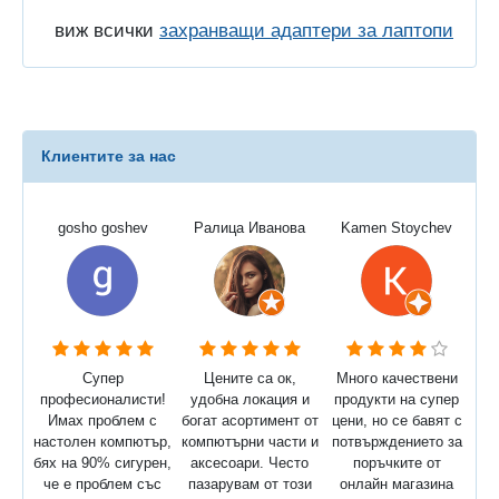
виж всички
захранващи адаптери за лаптопи
Клиентите за нас
gosho goshev
Ралица Иванова
Kamen Stoychev
Супер
Цените са ок,
Много качествени
професионалисти!
удобна локация и
продукти на супер
Имах проблем с
богат асортимент от
цени, но се бавят с
настолен компютър,
компютърни части и
потвърждението за
бях на 90% сигурен,
аксесоари. Често
поръчките от
че е проблем със
пазарувам от този
онлайн магазина