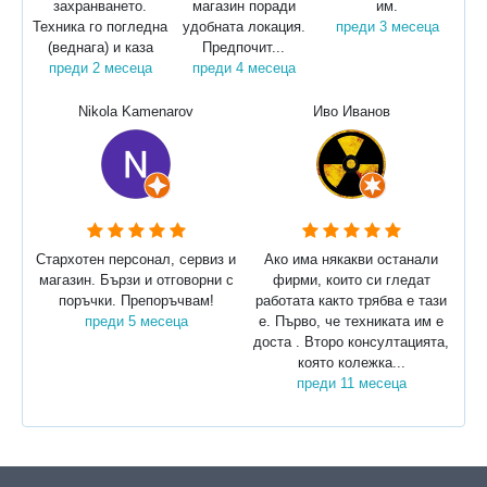
захранването.
магазин поради
им.
Техника го погледна
удобната локация.
преди 3 месеца
(веднага) и каза
Предпочит...
преди 2 месеца
преди 4 месеца
Nikola Kamenarov
Иво Иванов
Стархотен персонал, сервиз и
Ако има някакви останали
магазин. Бързи и отговорни с
фирми, които си гледат
поръчки. Препоръчвам!
работата както трябва е тази
преди 5 месеца
е. Първо, че техниката им е
доста . Второ консултацията,
която колежка...
преди 11 месеца