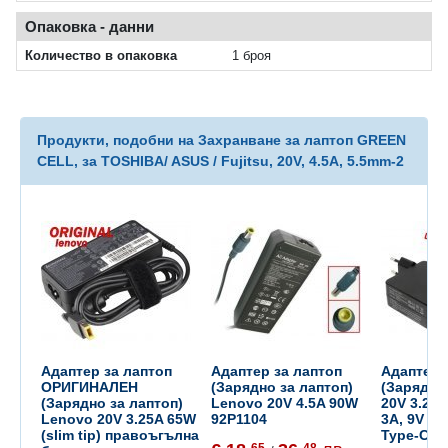
Опаковка - данни
Количество в опаковка
1 броя
Продукти, подобни на Захранване за лаптоп GREEN
CELL, за TOSHIBA/ ASUS / Fujitsu, 20V, 4.5A, 5.5mm-2
Адаптер за лаптоп
Адаптер за лаптоп
Адаптер 
ОРИГИНАЛЕН
(Зарядно за лаптоп)
(Зарядно
(Зарядно за лаптоп)
Lenovo 20V 4.5A 90W
20V 3.25A
Lenovo 20V 3.25A 65W
92P1104
3A, 9V 2A
(slim tip) правоъгълна
Type-C
65
48