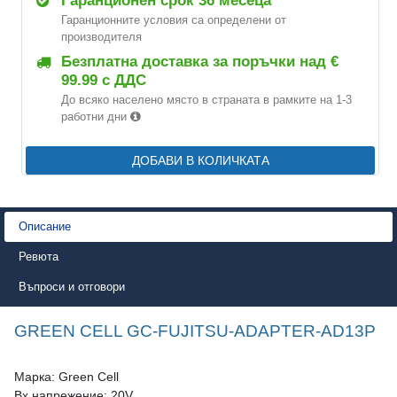
Гаранционен срок 36 месеца
Гаранционните условия са определени от
производителя
Безплатна доставка за поръчки над €
99.99 с ДДС
До всяко населено място в страната в рамките на 1-3
работни дни
ДОБАВИ В КОЛИЧКАТА
Описание
Ревюта
Въпроси и отговори
GREEN CELL GC-FUJITSU-ADAPTER-AD13P
Марка: Green Cell
Вх.напрежение: 20V