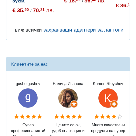
€ 18.
36.
лв.
букса
/
€ 36.
16
/
€ 35.
70.
лв.
90
21
/
виж всички
захранващи адаптери за лаптопи
Клиентите за нас
gosho goshev
Ралица Иванова
Kamen Stoychev
Супер
Цените са ок,
Много качествени
професионалисти!
удобна локация и
продукти на супер