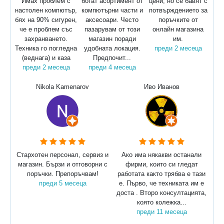
Имах проблем с
богат асортимент от
цени, но се бавят с
настолен компютър,
компютърни части и
потвърждението за
бях на 90% сигурен,
аксесоари. Често
поръчките от
че е проблем със
пазарувам от този
онлайн магазина
захранването.
магазин поради
им.
Техника го погледна
удобната локация.
преди 2 месеца
(веднага) и каза
Предпочит...
преди 2 месеца
преди 4 месеца
Nikola Kamenarov
Иво Иванов
Стархотен персонал, сервиз и
Ако има някакви останали
магазин. Бързи и отговорни с
фирми, които си гледат
поръчки. Препоръчвам!
работата както трябва е тази
преди 5 месеца
е. Първо, че техниката им е
доста . Второ консултацията,
която колежка...
преди 11 месеца