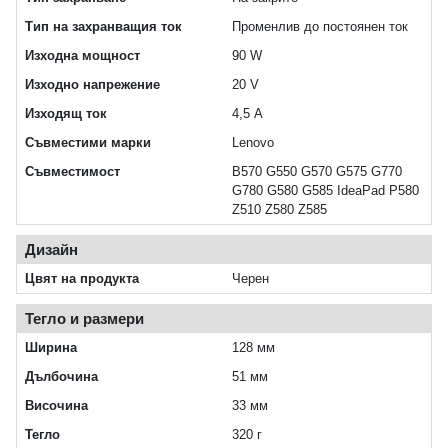
Тип на захранващия ток
Променлив до постоянен ток
Изходна мощност
90 W
Изходно напрежение
20 V
Изходящ ток
4,5 A
Съвместими марки
Lenovo
Съвместимост
B570 G550 G570 G575 G770
G780 G580 G585 IdeaPad P580
Z510 Z580 Z585
Дизайн
Цвят на продукта
Черен
Тегло и размери
Ширина
128 мм
Дълбочина
51 мм
Височина
33 мм
Тегло
320 г