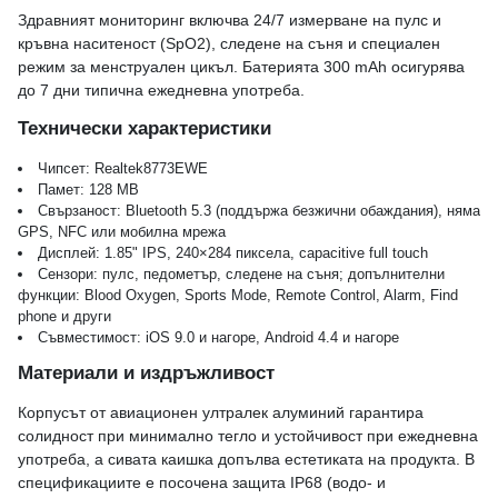
Здравният мониторинг включва 24/7 измерване на пулс и
кръвна наситеност (SpO2), следене на съня и специален
режим за менструален цикъл. Батерията 300 mAh осигурява
до 7 дни типична ежедневна употреба.
Технически характеристики
Чипсет: Realtek8773EWE
Памет: 128 MB
Свързаност: Bluetooth 5.3 (поддържа безжични обаждания), няма
GPS, NFC или мобилна мрежа
Дисплей: 1.85" IPS, 240×284 пиксела, capacitive full touch
Сензори: пулс, педометър, следене на съня; допълнителни
функции: Blood Oxygen, Sports Mode, Remote Control, Alarm, Find
phone и други
Съвместимост: iOS 9.0 и нагоре, Android 4.4 и нагоре
Материали и издръжливост
Корпусът от авиационен ултралек алуминий гарантира
солидност при минимално тегло и устойчивост при ежедневна
употреба, а сивата каишка допълва естетиката на продукта. В
спецификациите е посочена защита IP68 (водо- и