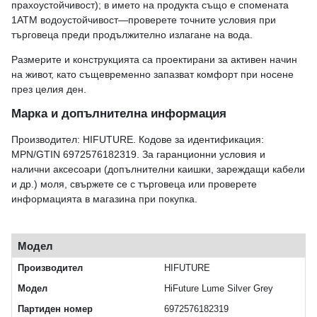
прахоустойчивост); в името на продукта също е спомената
1ATM водоустойчивост—проверете точните условия при
търговеца преди продължително излагане на вода.
Размерите и конструкцията са проектирани за активен начин
на живот, като същевременно запазват комфорт при носене
през целия ден.
Марка и допълнителна информация
Производител: HIFUTURE. Кодове за идентификация:
MPN/GTIN 6972576182319. За гаранционни условия и
налични аксесоари (допълнителни каишки, зареждащи кабели
и др.) моля, свържете се с търговеца или проверете
информацията в магазина при покупка.
Модел
Производител
HIFUTURE
Модел
HiFuture Lume Silver Grey
Партиден номер
6972576182319