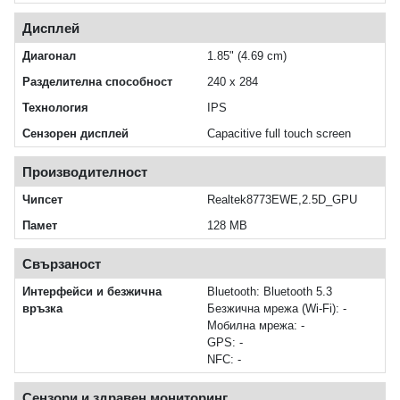
Дисплей
Диагонал
1.85" (4.69 cm)
Разделителна способност
240 x 284
Технология
IPS
Сензорен дисплей
Capacitive full touch screen
Производителност
Чипсет
Realtek8773EWE,2.5D_GPU
Памет
128 MB
Свързаност
Интерфейси и безжична
Bluetooth: Bluetooth 5.3
връзка
Безжична мрежа (Wi‑Fi): -
Мобилна мрежа: -
GPS: -
NFC: -
Сензори и здравен мониторинг