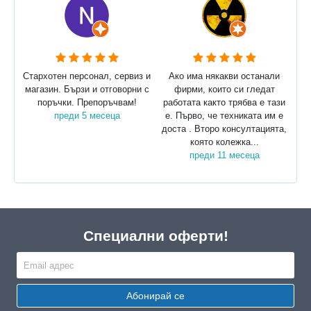
Стархотен персонал, сервиз и
Ако има някакви останали
магазин. Бързи и отговорни с
фирми, които си гледат
поръчки. Препоръчвам!
работата както трябва е тази
преди 5 месеца
е. Първо, че техниката им е
доста . Второ консултацията,
която колежка...
преди 11 месеца
Специални оферти!
Абонирай се