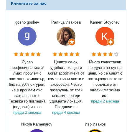
Клиентите за нас
gosho goshev
Ралица Иванова
Kamen Stoychev
Супер
Цените са ок,
Много качествени
професионалисти!
удобна локация и
продукти на супер
Имах проблем с
богат асортимент от
цени, но се бавят с
настолен компютър,
компютърни части и
потвърждението за
бях на 90% сигурен,
аксесоари. Често
поръчките от
че е проблем със
пазарувам от този
онлайн магазина
захранването.
магазин поради
им.
Техника го погледна
удобната локация.
преди 2 месеца
(веднага) и каза
Предпочит...
преди 2 месеца
преди 4 месеца
Nikola Kamenarov
Иво Иванов