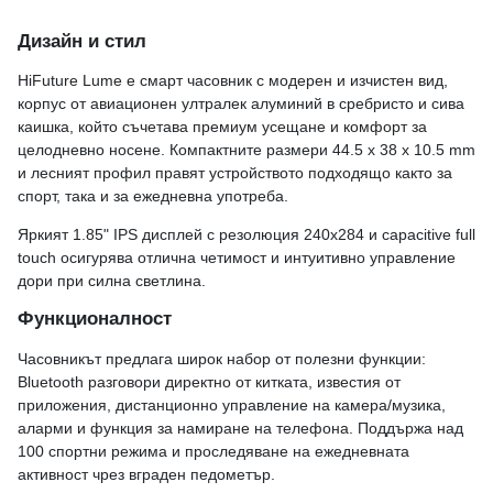
Дизайн и стил
HiFuture Lume е смарт часовник с модерен и изчистен вид,
корпус от авиационен ултралек алуминий в сребристо и сива
каишка, който съчетава премиум усещане и комфорт за
целодневно носене. Компактните размери 44.5 x 38 x 10.5 mm
и лесният профил правят устройството подходящо както за
спорт, така и за ежедневна употреба.
Яркият 1.85" IPS дисплей с резолюция 240x284 и capacitive full
touch осигурява отлична четимост и интуитивно управление
дори при силна светлина.
Функционалност
Часовникът предлага широк набор от полезни функции:
Bluetooth разговори директно от китката, известия от
приложения, дистанционно управление на камера/музика,
аларми и функция за намиране на телефона. Поддържа над
100 спортни режима и проследяване на ежедневната
активност чрез вграден педометър.