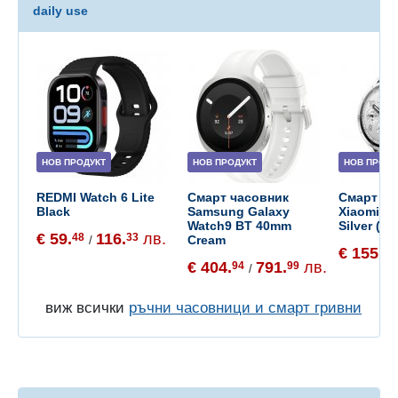
daily use
НОВ ПРОДУКТ
НОВ ПРОДУКТ
НОВ ПРОДУ
REDMI Watch 6 Lite
Смарт часовник
Смарт ча
Black
Samsung Galaxy
Xiaomi W
Watch9 BT 40mm
Silver (B
€ 59.
116.
лв.
48
33
Cream
/
€ 155.
65
€ 404.
791.
лв.
94
99
/
виж всички
ръчни часовници и смарт гривни