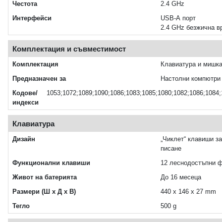
Честота
2.4 GHz
Интерфейси
USB-A порт
2.4 GHz безжична в
Комплектация и съвместимост
Комплектация
Клавиатура и мишк
Предназначен за
Настолни компютри
Кодове/
1053;1072;1089;1090;1086;1083;1085;1080;1082;1086;1084;
индекси
Клавиатура
Дизайн
„Чиклет“ клавиши за
писане
Функционални клавиши
12 леснодостъпни 
Живот на батерията
До 16 месеца
Размери (Ш x Д x В)
440 x 146 x 27 mm
Тегло
500 g