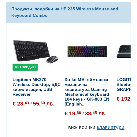
Продукти, подобни на HP 235 Wireless Mouse and
Keyboard Combo
ТОП ПРОДУКТ
Logitech MK270
Xtrike ME геймърска
LOGITECH
Wireless Desktop, БДС
механична
Bluetoot
кирилизация, USB
клавиатура Gaming
GRAPHITE
Receiver
Mechanical keyboard
€ 192.
00
104 keys - GK-803 EN
€ 28.
55.
лв.
43
60
(English...
/
€ 19.
38.
лв.
66
45
/
виж всички
клавиатури