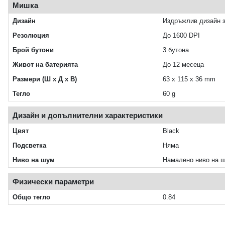
Мишка
Дизайн
Издръжлив дизайн з
Резолюция
До 1600 DPI
Брой бутони
3 бутона
Живот на батерията
До 12 месеца
Размери (Ш x Д x В)
63 x 115 x 36 mm
Тегло
60 g
Дизайн и допълнителни характеристики
Цвят
Black
Подсветка
Няма
Ниво на шум
Намалено ниво на ш
Физически параметри
Общо тегло
0.84