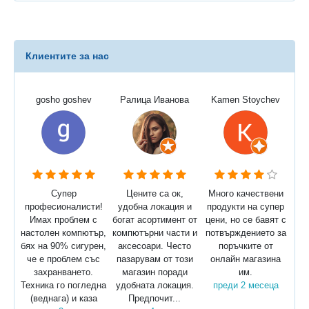
Клиентите за нас
gosho goshev
Ралица Иванова
Kamen Stoychev
Супер
Цените са ок,
Много качествени
професионалисти!
удобна локация и
продукти на супер
Имах проблем с
богат асортимент от
цени, но се бавят с
настолен компютър,
компютърни части и
потвърждението за
бях на 90% сигурен,
аксесоари. Често
поръчките от
че е проблем със
пазарувам от този
онлайн магазина
захранването.
магазин поради
им.
Техника го погледна
удобната локация.
преди 2 месеца
(веднага) и каза
Предпочит...