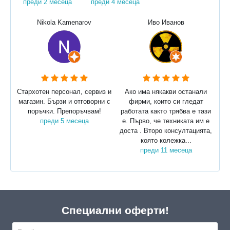
преди 2 месеца
преди 4 месеца
Nikola Kamenarov
Иво Иванов
Стархотен персонал, сервиз и
Ако има някакви останали
магазин. Бързи и отговорни с
фирми, които си гледат
поръчки. Препоръчвам!
работата както трябва е тази
преди 5 месеца
е. Първо, че техниката им е
доста . Второ консултацията,
която колежка...
преди 11 месеца
Специални оферти!