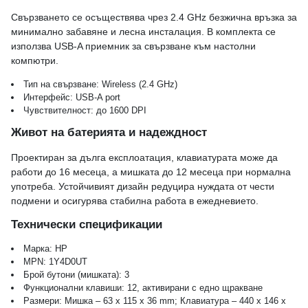
Свързването се осъществява чрез 2.4 GHz безжична връзка за
минимално забавяне и лесна инсталация. В комплекта се
използва USB-A приемник за свързване към настолни
компютри.
Тип на свързване: Wireless (2.4 GHz)
Интерфейс: USB-A port
Чувствителност: до 1600 DPI
Живот на батерията и надеждност
Проектиран за дълга експлоатация, клавиатурата може да
работи до 16 месеца, а мишката до 12 месеца при нормална
употреба. Устойчивият дизайн редуцира нуждата от чести
подмени и осигурява стабилна работа в ежедневието.
Технически спецификации
Марка: HP
MPN: 1Y4D0UT
Брой бутони (мишката): 3
Функционални клавиши: 12, активирани с едно щракване
Размери: Мишка – 63 x 115 x 36 mm; Клавиатура – 440 x 146 x