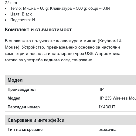
27 mm
Тегло: Мишка – 60 g; Клавиатура – 500 g; общо – 0.84
Цвят: Black
Подсветка: N
Комплект и съвместимост
В опаковката получавате клавиатура и мишка (Keyboard &
Mouse). Устройство, предназначено основно за настолни
компютри и лесно за инсталиране чрез USB-A приемника —
готово за употреба веднага след свързване.
Модел
Производител
HP
Модел
HP 235 Wireless Mo
Партиден номер
1Y4D0UT
Свързване и интерфейси
Тип на свързване
Безжична