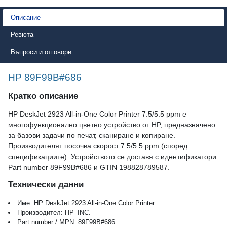
Описание
Ревюта
Въпроси и отговори
HP 89F99B#686
Кратко описание
HP DeskJet 2923 All-in-One Color Printer 7.5/5.5 ppm е
многофункционално цветно устройство от HP, предназначено
за базови задачи по печат, сканиране и копиране.
Производителят посочва скорост 7.5/5.5 ppm (според
спецификациите). Устройството се доставя с идентификатори:
Part number 89F99B#686 и GTIN 198828789587.
Технически данни
Име: HP DeskJet 2923 All-in-One Color Printer
Производител: HP_INC.
Part number / MPN: 89F99B#686