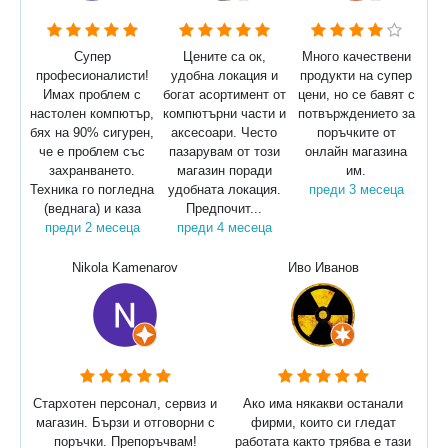
Супер
Цените са ок,
Много качествени
професионалисти!
удобна локация и
продукти на супер
Имах проблем с
богат асортимент от
цени, но се бавят с
настолен компютър,
компютърни части и
потвърждението за
бях на 90% сигурен,
аксесоари. Често
поръчките от
че е проблем със
пазарувам от този
онлайн магазина
захранването.
магазин поради
им.
Техника го погледна
удобната локация.
преди 3 месеца
(веднага) и каза
Предпочит...
преди 2 месеца
преди 4 месеца
Nikola Kamenarov
Иво Иванов
Стархотен персонал, сервиз и
Ако има някакви останали
магазин. Бързи и отговорни с
фирми, които си гледат
поръчки. Препоръчвам!
работата както трябва е тази