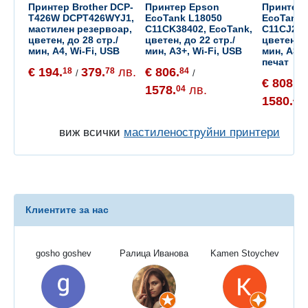
Принтер Brother DCP-
Принтер Epson
Принтер 
T426W DCPT426WYJ1,
EcoTank L18050
EcoTank 
мастилен резервоар,
C11CK38402, EcoTank,
C11CJ214
цветен, до 28 стр./
цветен, до 22 стр./
цветен, д
мин, A4, Wi-Fi, USB
мин, A3+, Wi-Fi, USB
мин, A3+
печат
€ 194.
379.
лв.
€ 806.
18
78
84
/
/
€ 808.
06
1578.
лв.
04
1580.
43
виж всички
мастиленоструйни принтери
Клиентите за нас
gosho goshev
Ралица Иванова
Kamen Stoychev