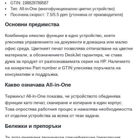
GTIN: 198828789587
Тип: All-in-One (многофункционално цветно устройство)
Посочена скорост: 7.5/5.5 ppm (уточнена от производителя)
Основни предимства
Комбинира няколко функции в едно устройство, което
улеснява управлението на документи в домашна или малко
офис среда. Цветният печат позволява отпечатване на цветни
материали, а обозначението DeskJet гарантира, че става
дума за продукт от разпознаваемата серия на HP. Наличието
на конкретен Part number и GTIN улеснява поръчката на
консумативи и поддръжка.
Какво означава All‑in‑One
Терминът All‑in‑One показва, че устройството обединява
функции като печат, сканиране и копиране в един корпус.
Това опростява работния процес и намалява необходимостта
от отделни устройства за всяка от тези задачи.
Бележки и препоръки
За допълнителни технически спецификации (резолюция,