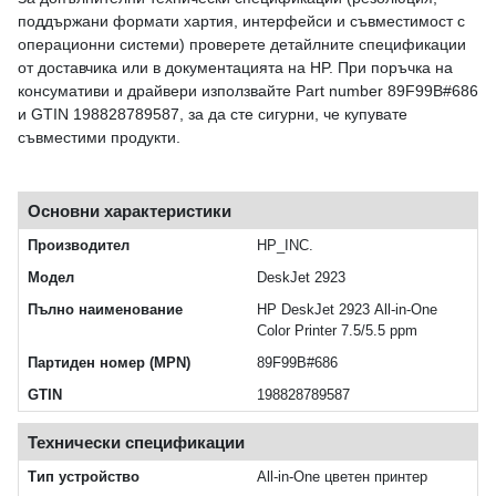
поддържани формати хартия, интерфейси и съвместимост с
операционни системи) проверете детайлните спецификации
от доставчика или в документацията на HP. При поръчка на
консумативи и драйвери използвайте Part number 89F99B#686
и GTIN 198828789587, за да сте сигурни, че купувате
съвместими продукти.
Основни характеристики
Производител
HP_INC.
Модел
DeskJet 2923
Пълно наименование
HP DeskJet 2923 All-in-One
Color Printer 7.5/5.5 ppm
Партиден номер (MPN)
89F99B#686
GTIN
198828789587
Технически спецификации
Тип устройство
All-in-One цветен принтер