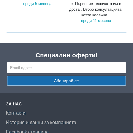
преди 5 месеца
е. Първо, че техниката им е
доста . Второ консултацията,
която колежка...
преди 11 месеца
Специални оферти!
Абонирай се
ЗА НАС
Контакти
История и данни за компанията
Facebook страница