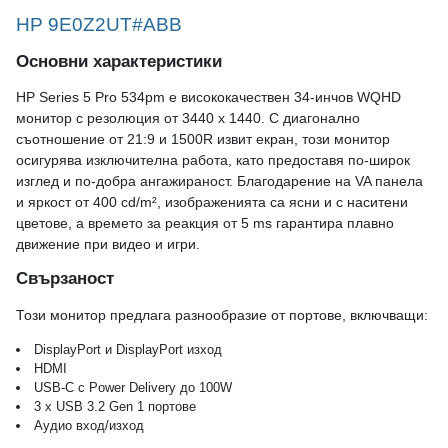
HP 9E0Z2UT#ABB
Основни характеристики
HP Series 5 Pro 534pm е висококачествен 34-инчов WQHD
монитор с резолюция от 3440 x 1440. С диагонално
съотношение от 21:9 и 1500R извит екран, този монитор
осигурява изключителна работа, като предоставя по-широк
изглед и по-добра ангажираност. Благодарение на VA панела
и яркост от 400 cd/m², изображенията са ясни и с наситени
цветове, а времето за реакция от 5 ms гарантира плавно
движение при видео и игри.
Свързаност
Този монитор предлага разнообразие от портове, включващи:
DisplayPort и DisplayPort изход
HDMI
USB-C с Power Delivery до 100W
3 x USB 3.2 Gen 1 портове
Аудио вход/изход