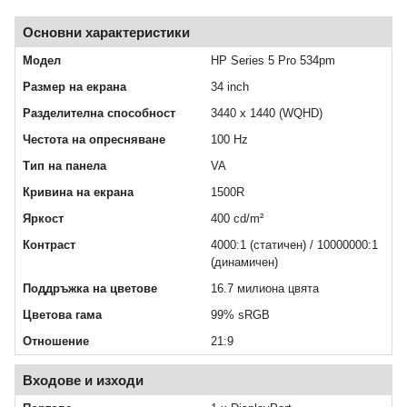
Основни характеристики
Модел
HP Series 5 Pro 534pm
Размер на екрана
34 inch
Разделителна способност
3440 x 1440 (WQHD)
Честота на опресняване
100 Hz
Тип на панела
VA
Кривина на екрана
1500R
Яркост
400 cd/m²
Контраст
4000:1 (статичен) / 10000000:1
(динамичен)
Поддръжка на цветове
16.7 милиона цвята
Цветова гама
99% sRGB
Отношение
21:9
Входове и изходи