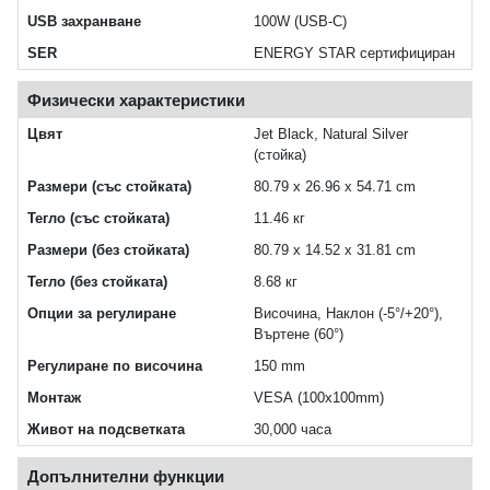
USB захранване
100W (USB-C)
SER
ENERGY STAR сертифициран
Физически характеристики
Цвят
Jet Black, Natural Silver
(стойка)
Размери (със стойката)
80.79 x 26.96 x 54.71 cm
Тегло (със стойката)
11.46 кг
Размери (без стойката)
80.79 x 14.52 x 31.81 cm
Тегло (без стойката)
8.68 кг
Опции за регулиране
Височина, Наклон (-5°/+20°),
Въртене (60°)
Регулиране по височина
150 mm
Монтаж
VESA (100x100mm)
Живот на подсветката
30,000 часа
Допълнителни функции