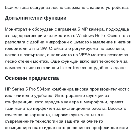
Всичко това осигурява лесно свързване с вашите устройства.
Допълнителни функции
Мониторът е оборудван с вградена 5 MP камера, подходяща
за видеоразговори и съвместима с Windows Hello. Освен това
разполага с двойни микрофони с шумово намаление и четири
говорителя от по 3W. Стойката е регулируема по височина,
наклон и завъртане, а наличието на VESA монтаж позволява
лесно стенен монтаж. Още функции включват технология за
намалена синя светлина и flicker-free за по-удобно гледане.
Основни предимства
HP Series 5 Pro 534pm комбинира висока производителност с
изключително удобство. Интегрираните функции за
конференции, като вградена камера и микрофони, правят
този монитор перфектен за дистанционна работа. Високото
качество на картината, широкия зрителен ъгъл и
съвременните технологии за защита на очите го
позиционират като идеалното решение за професионалисти.