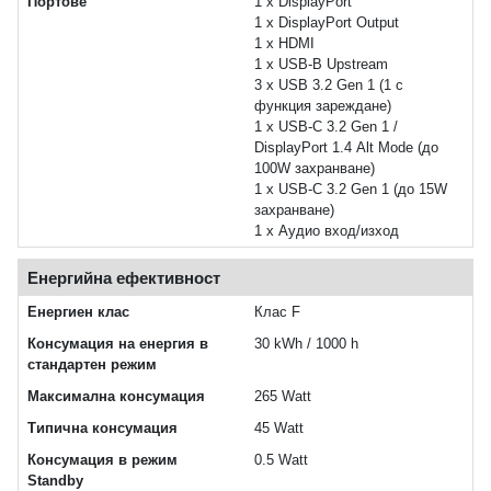
Портове
1 x DisplayPort
1 x DisplayPort Output
1 x HDMI
1 x USB-B Upstream
3 x USB 3.2 Gen 1 (1 с
функция зареждане)
1 x USB-C 3.2 Gen 1 /
DisplayPort 1.4 Alt Mode (до
100W захранване)
1 x USB-C 3.2 Gen 1 (до 15W
захранване)
1 x Аудио вход/изход
Енергийна ефективност
Енергиен клас
Клас F
Консумация на енергия в
30 kWh / 1000 h
стандартен режим
Максимална консумация
265 Watt
Типична консумация
45 Watt
Консумация в режим
0.5 Watt
Standby