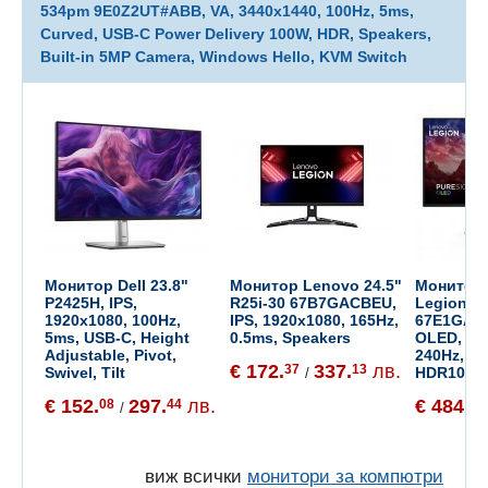
534pm 9E0Z2UT#ABB, VA, 3440x1440, 100Hz, 5ms,
Curved, USB-C Power Delivery 100W, HDR, Speakers,
Built-in 5MP Camera, Windows Hello, KVM Switch
Монитор Dell 23.8"
Монитор Lenovo 24.5"
Монитор 
P2425H, IPS,
R25i-30 67B7GACBEU,
Legion 2
1920x1080, 100Hz,
IPS, 1920x1080, 165Hz,
67E1GAC1
5ms, USB-C, Height
0.5ms, Speakers
OLED, 25
Adjustable, Pivot,
240Hz, 0
€ 172.
337.
лв.
37
13
Swivel, Tilt
HDR10, VE
/
€ 152.
297.
лв.
€ 484.
08
44
25
/
виж всички
монитори за компютри