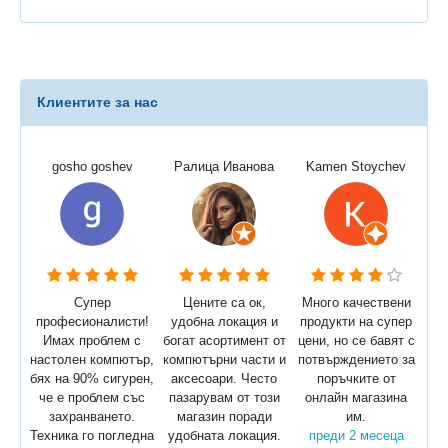
Клиентите за нас
gosho goshev
Ралица Иванова
Kamen Stoychev
Супер
Цените са ок,
Много качествени
професионалисти!
удобна локация и
продукти на супер
Имах проблем с
богат асортимент от
цени, но се бавят с
настолен компютър,
компютърни части и
потвърждението за
бях на 90% сигурен,
аксесоари. Често
поръчките от
че е проблем със
пазарувам от този
онлайн магазина
захранването.
магазин поради
им.
Техника го погледна
удобната локация.
преди 2 месеца