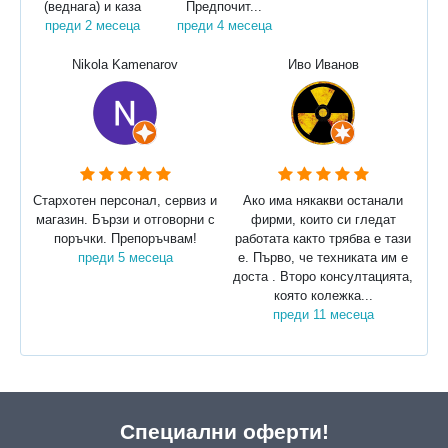
(веднага) и каза
Предпочит...
преди 2 месеца
преди 4 месеца
Nikola Kamenarov
Иво Иванов
Стархотен персонал, сервиз и
Ако има някакви останали
магазин. Бързи и отговорни с
фирми, които си гледат
поръчки. Препоръчвам!
работата както трябва е тази
преди 5 месеца
е. Първо, че техниката им е
доста . Второ консултацията,
която колежка...
преди 11 месеца
Специални оферти!