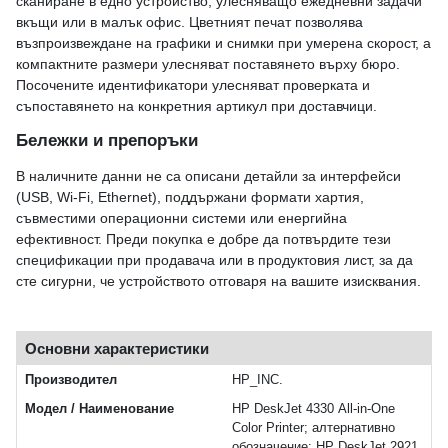
сканиране в едно устройство, улесняващо ежедневни задачи
вкъщи или в малък офис. Цветният печат позволява
възпроизвеждане на графики и снимки при умерена скорост, а
компактните размери улесняват поставянето върху бюро.
Посочените идентификатори улесняват проверката и
съпоставянето на конкретния артикул при доставчици.
Бележки и препоръки
В наличните данни не са описани детайли за интерфейси
(USB, Wi‑Fi, Ethernet), поддържани формати хартия,
съвместими операционни системи или енергийна
ефективност. Преди покупка е добре да потвърдите тези
спецификации при продавача или в продуктовия лист, за да
сте сигурни, че устройството отговаря на вашите изисквания.
Основни характеристики
Производител
HP_INC.
Модел / Наименование
HP DeskJet 4330 All-in-One
Color Printer; алтернативно
обозначение: HP DeskJet 2921