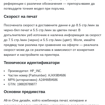
референции с различни обозначения — препоръчваме да
потвърдите точния модел при поръчка.
Скорост на печат
Посочената скорост в доставените данни е до 8.5 стр./мин за
черно-бял печат и 5.5 стр./мин за цветен печат. В
допълнителен уеб източник е налична информация за скорост
до 7.5 стр./мин (черно) и 5.5 стр./мин (цвят). Моля, имайте
предвид тази разлика при сравнение на оферти — реалната
скорост може да се различава в зависимост от конкретния
вариант и настройките на принтера.
Технически идентификатори
Производител: HP_INC.
Частен номер (Partnumber): AJ4X9B#686
MPN (алтернативен): A24HWB#686
GTIN: 198828789877
Основни предимства
All‑in‑One дизайн, който комбинира печат, копиране и