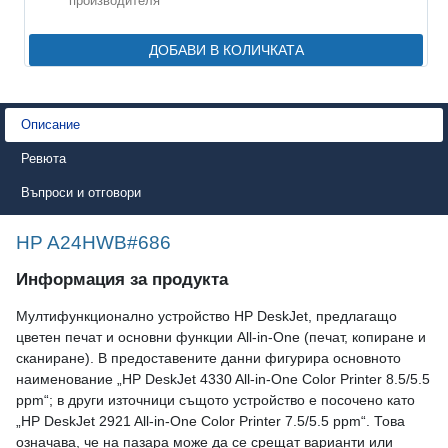
производителя
ДОБАВИ В КОЛИЧКАТА
Описание
Ревюта
Въпроси и отговори
HP A24HWB#686
Информация за продукта
Мултифункционално устройство HP DeskJet, предлагащо
цветен печат и основни функции All‑in‑One (печат, копиране и
сканиране). В предоставените данни фигурира основното
наименование „HP DeskJet 4330 All-in-One Color Printer 8.5/5.5
ppm“; в други източници същото устройство е посочено като
„HP DeskJet 2921 All-in-One Color Printer 7.5/5.5 ppm“. Това
означава, че на пазара може да се срещат варианти или