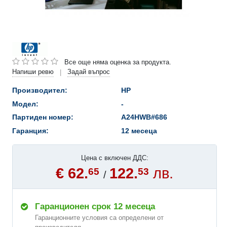
Все още няма оценка за продукта.
Напиши ревю
Задай въпрос
|
Производител:
HP
Модел:
-
Партиден номер:
A24HWB#686
Гаранция:
12 месеца
Цена с включен ДДС:
€ 62.
122.
лв.
65
53
/
Гаранционен срок 12 месеца
Гаранционните условия са определени от