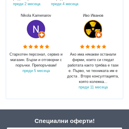
преди 2 месеца
преди 4 месеца
Nikola Kamenarov
Иво Иванов
Стархотен персонал, сервиз и
Ако има някакви останали
магазин. Бързи и отговорни с
фирми, които си гледат
поръчки. Препоръчвам!
работата както трябва е тази
преди 5 месеца
е. Първо, че техниката им е
доста . Второ консултацията,
която колежка...
преди 11 месеца
Специални оферти!