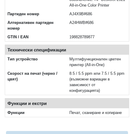
All-in-One Color Printer
Партиден номер
AJ4X9B#686
Алтернативен партиден
A24HWB#686
номер
GTIN / EAN
198828789877
Технически спецификации
Тип устройство
Мултифункционален цветен
принтер (All-in-One)
Скорост на печат (черно /
8.5 / 5.5 ppm или 7.5 / 5.5 ppm
цвят)
(възможни вариации в
зависимост от
конфигурацията)
Функции и екстри
Функции
Печат, сканиране и копиране