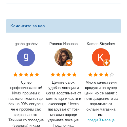
Клиентите за нас
gosho goshev
Ралица Иванова
Kamen Stoychev
Супер
Цените са ок,
Много качествени
професионалисти!
удобна локация и
продукти на супер
Имах проблем с
богат асортимент от
цени, но се бавят с
настолен компютър,
компютърни части и
потвърждението за
бях на 90% сигурен,
аксесоари. Често
поръчките от
че е проблем със
пазарувам от този
онлайн магазина
захранването.
магазин поради
им.
Техника го погледна
удобната локация.
преди 3 месеца
(веднага) и каза
Предпочит...