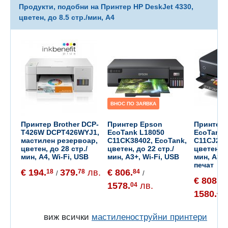
Продукти, подобни на Принтер HP DeskJet 4330,
цветен, до 8.5 стр./мин, A4
ВНОС ПО ЗАЯВКА
Принтер Brother DCP-
Принтер Epson
Принтер 
T426W DCPT426WYJ1,
EcoTank L18050
EcoTank 
мастилен резервоар,
C11CK38402, EcoTank,
C11CJ214
цветен, до 28 стр./
цветен, до 22 стр./
цветен, д
мин, A4, Wi-Fi, USB
мин, A3+, Wi-Fi, USB
мин, A3+
печат
€ 194.
379.
лв.
€ 806.
18
78
84
/
/
€ 808.
06
1578.
лв.
04
1580.
43
виж всички
мастиленоструйни принтери