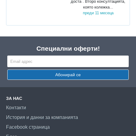
доста . Второ консултацията,
която колежка...
преди 11 месеца
Специални оферти!
Абонирай се
ЗА НАС
Контакти
История и данни за компанията
Facebook страница