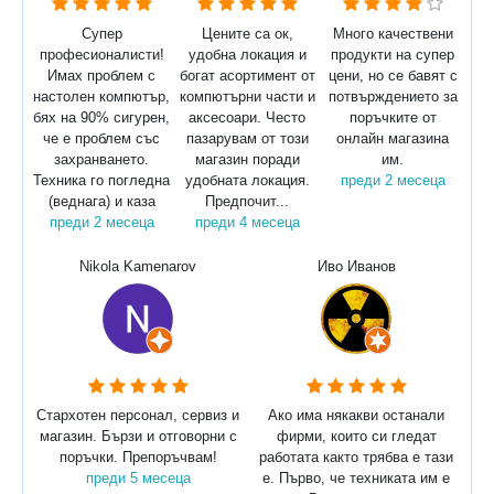
Супер
Цените са ок,
Много качествени
професионалисти!
удобна локация и
продукти на супер
Имах проблем с
богат асортимент от
цени, но се бавят с
настолен компютър,
компютърни части и
потвърждението за
бях на 90% сигурен,
аксесоари. Често
поръчките от
че е проблем със
пазарувам от този
онлайн магазина
захранването.
магазин поради
им.
Техника го погледна
удобната локация.
преди 2 месеца
(веднага) и каза
Предпочит...
преди 2 месеца
преди 4 месеца
Nikola Kamenarov
Иво Иванов
Стархотен персонал, сервиз и
Ако има някакви останали
магазин. Бързи и отговорни с
фирми, които си гледат
поръчки. Препоръчвам!
работата както трябва е тази
преди 5 месеца
е. Първо, че техниката им е