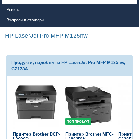
Ревюта
Въпроси и отговори
HP LaserJet Pro MFP M125nw
Продукти, подобни на HP LaserJet Pro MFP M125nw,
CZ173A
ТОП ПРОДУКТ
Принтер Brother DCP-
Принтер Brother MFC-
Принтер 
L2600D
L2862DW
C320FSE 