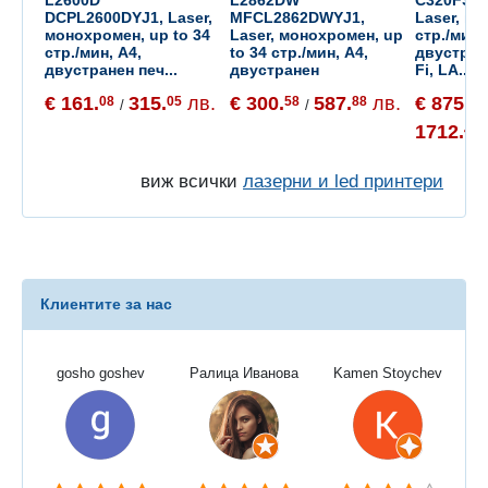
DCPL2600DYJ1, Laser,
MFCL2862DWYJ1,
Laser, цв
монохромен, up to 34
Laser, монохромен, up
стр./мин,
стр./мин, A4,
to 34 стр./мин, A4,
двустране
двустранен печ...
двустранен
Fi, LA...
€ 161.
315.
лв.
€ 300.
587.
лв.
€ 875.
08
05
58
88
54
/
/
1712.
41
виж всички
лазерни и led принтери
Клиентите за нас
gosho goshev
Ралица Иванова
Kamen Stoychev