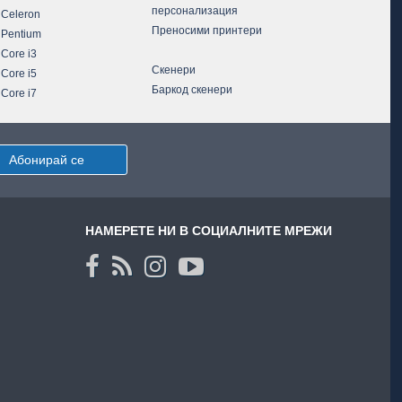
персонализация
 Celeron
Преносими принтери
 Pentium
 Core i3
Скенери
 Core i5
Баркод скенери
 Core i7
Абонирай се
НАМЕРЕТЕ НИ В СОЦИАЛНИТЕ МРЕЖИ