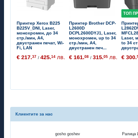
ТОП П
Принтер Xerox B225
Принтер Brother DCP-
Принте
B225V_DNI, Laser,
L2600D
L2862
монохромен, до 34
DCPL2600DYJ1, Laser,
MFCL28
стр./мин, A4,
монохромен, up to 34
Laser, 
двустранен печат, Wi-
стр./мин, A4,
to 34 ст
Fi, LAN
двустранен печ...
двустр
€ 217.
425.
лв.
€ 161.
315.
лв.
€ 300.
37
14
08
05
/
/
Клиентите за нас
gosho goshev
Ралица 