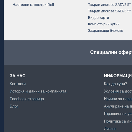
Настолни компютри Dell
Твърди дискове SATA 2.5"
Твърди дискове SATA 3.5"
Видео карти
Компютърни кутии
Захранващи блокове
Специални офер
ЗА НАС
ИНФОРМАЦИЯ
Контакти
Как да купя?
История и данни за компанията
Условия за дос
Facebook страница
Начини за пла
Блог
Анулиране на п
Гаранционни у
Политика за ли
Лизинг