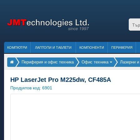
КОМПЮТРИ
ЛАПТОПИ И ТАБЛЕТИ
КОМПОНЕНТИ
ПЕРИФЕРИЯ
Периферия и офис техника
Офис техника
Лазерни и
HP LaserJet Pro M225dw, CF485A
Продуктов код:
6901