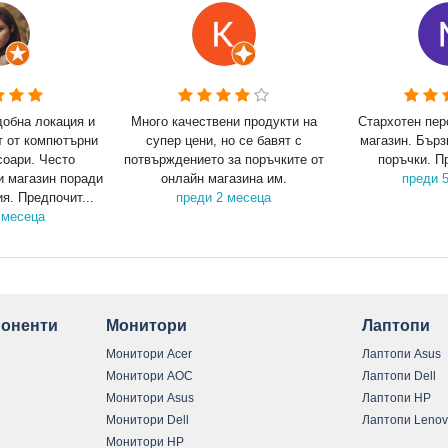
добна локация и
Много качествени продукти на
Стархотен пер
т от компютърни
супер цени, но се бавят с
магазин. Бърз
соари. Често
потвърждението за поръчките от
поръчки. П
и магазин поради
онлайн магазина им.
преди 
я. Предпочит...
преди 2 месеца
 месеца
оненти
Монитори
Лаптопи
Монитори Acer
Лаптопи Asus
Монитори AOC
Лаптопи Dell
Монитори Asus
Лаптопи HP
Монитори Dell
Лаптопи Leno
Монитори HP