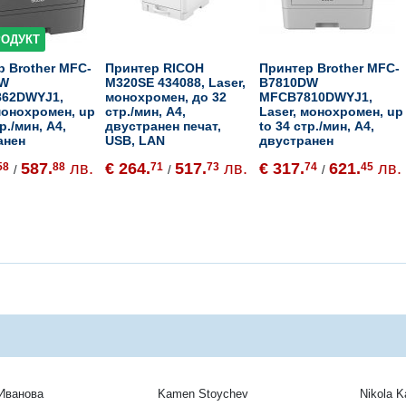
РОДУКТ
р Brother MFC-
Принтер RICOH
Принтер Brother MFC-
DW
M320SE 434088, Laser,
B7810DW
62DWYJ1,
монохромен, до 32
MFCB7810DWYJ1,
монохромен, up
стр./мин, A4,
Laser, монохромен, up
р./мин, A4,
двустранен печат,
to 34 стр./мин, A4,
анен
USB, LAN
двустранен
587.
лв.
€ 264.
517.
лв.
€ 317.
621.
лв.
58
88
71
73
74
45
/
/
/
Иванова
Kamen Stoychev
Nikola 