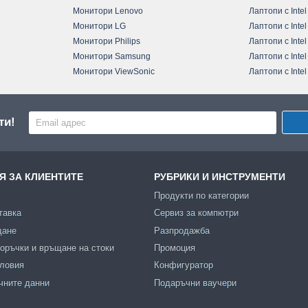
Монитори Lenovo
Лаптопи с Intel
Монитори LG
Лаптопи с Intel
Монитори Philips
Лаптопи с Intel
Монитори Samsung
Лаптопи с Intel
Монитори ViewSonic
Лаптопи с Intel
ти!
 ЗА КЛИЕНТИТЕ
РУБРИКИ И ИНСТРУМЕНТИ
Продукти по категории
тавка
Сервиз за компютри
щане
Разпродажба
оръчки и връщане на стоки
Промоция
словия
Конфигуратор
чните данни
Подаръчни ваучери