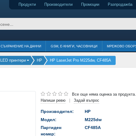
Продукти
Производители
Промоции
Разпродажба
СЪХРАНЕНИЕ НА ДАННИ
GSM, Е-КНИГИ, ЧАСОВНИЦИ
МРЕЖОВО ОБОР
 LED принтери
HP
HP LaserJet Pro M225dw, CF485A
Все още няма оценка за продукта.
Напиши ревю
Задай въпрос
|
Производител:
HP
Модел:
M225dw
Партиден
CF485A
номер: