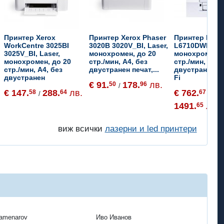
Принтер Xerox
Принтер Xerox Phaser
Принтер Brot
WorkCentre 3025BI
3020B 3020V_BI, Laser,
L6710DWRE1, 
3025V_BI, Laser,
монохромен, до 20
монохромен, 
монохромен, до 20
стр./мин, A4, без
стр./мин, A4,
стр./мин, A4, без
двустранен печат,...
двустранен пе
двустранен
Fi
€ 91.
178.
лв.
50
96
/
€ 147.
288.
лв.
€ 762.
58
64
67
/
/
1491.
лв.
65
виж всички
лазерни и led принтери
Kamenarov
Иво Иванов