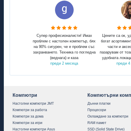
Супер професионалисти! Имах
Цените са ок, у
проблем с настолен компютър, бях
богат асортимен
на 90% сигурен, че е проблем със
части и аксе
захранването. Техника го погледна
пазарувам от тоз
(веднага) и каза
удобната локаци
преди 2 месеца
преди 4
Компютри
Компютърни комп
Настолни компютри JMT
Дънни платки
Компютри за работа
Процесори
Компютри за дома
Охлаждане за компютри
Компютри за игри
RAM памет
Настолни компютри Asus
SSD (Solid State Drive)