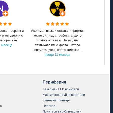
сонал, сервиз и
Ако има някакви останали фирми,
и и отговорни с
които си гледат работата както
репоръчвам!
трябва е тази е. Първо, че
5 месеца
техниката им е доста . Второ
консултацията, която колежка...
преди 11 месеца
Периферия
Лазерни и LED принтери
Мастиленоструйни принтери
Етикетни принтери
vo
Плотери
Принтери за сублимация и