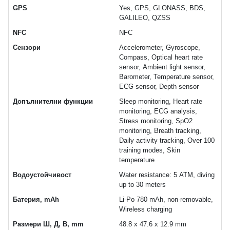
GPS
Yes, GPS, GLONASS, BDS,
GALILEO, QZSS
NFC
NFC
Сензори
Accelerometer, Gyroscope,
Compass, Optical heart rate
sensor, Ambient light sensor,
Barometer, Temperature sensor,
ECG sensor, Depth sensor
Допълнителни функции
Sleep monitoring, Heart rate
monitoring, ECG analysis,
Stress monitoring, SpO2
monitoring, Breath tracking,
Daily activity tracking, Over 100
training modes, Skin
temperature
Водоустойчивост
Water resistance: 5 ATM, diving
up to 30 meters
Батерия, mAh
Li-Po 780 mAh, non-removable,
Wireless charging
Размери Ш, Д, В, mm
48.8 x 47.6 x 12.9 mm