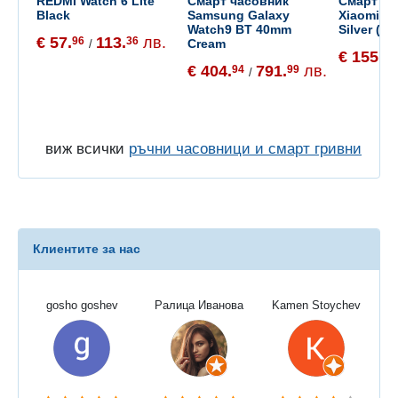
REDMI Watch 6 Lite
Смарт часовник
Смарт ча
Black
Samsung Galaxy
Xiaomi W
Watch9 BT 40mm
Silver (B
€ 57.
113.
лв.
96
36
Cream
/
€ 155.
65
€ 404.
791.
лв.
94
99
/
виж всички
ръчни часовници и смарт гривни
Клиентите за нас
gosho goshev
Ралица Иванова
Kamen Stoychev