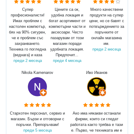
Супер
Цените са ок,
Много качествени
професионалисти!
удобна локация и
продукти на супер
Имах проблем с
богат асортимент от
цени, но се бавят с
настолен компютър,
компютърни части и
потвърждението за
бях на 90% сигурен,
аксесоари. Често
поръчките от
че е проблем със
пазарувам от този
онлайн магазина
захранването.
магазин поради
им.
Техника го погледна
удобната локация.
преди 2 месеца
(веднага) и каза
Предпочит...
преди 2 месеца
преди 4 месеца
Nikola Kamenarov
Иво Иванов
Стархотен персонал, сервиз и
Ако има някакви останали
магазин. Бързи и отговорни с
фирми, които си гледат
поръчки. Препоръчвам!
работата както трябва е тази
преди 5 месеца
е. Първо, че техниката им е