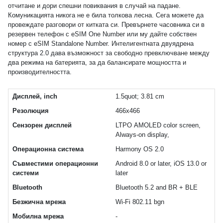
отчитане и дори спешни повиквания в случай на падане.
Комуникацията никога не е била толкова лесна. Сега можете да
провеждате разговори от китката си. Превърнете часовника си в
резервен телефон с eSIM One Number или му дайте собствен
номер с eSIM Standalone Number. Интелигентната двуядрена
структура 2.0 дава възможност за свободно превключване между
два режима на батерията, за да балансирате мощността и
производителността.
Дисплей, inch
1.5quot; 3.81 cm
Резолюция
466x466
Сензорен дисплей
LTPO AMOLED color screen,
Always-on display,
Операционна система
Harmony OS 2.0
Съвместими операционни
Android 8.0 or later, iOS 13.0 or
системи
later
Bluetooth
Bluetooth 5.2 and BR + BLE
Безжична мрежа
Wi-Fi 802.11 bgn
Мобилна мрежа
-