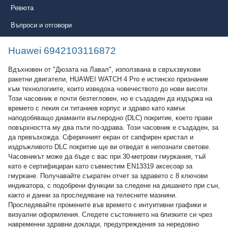
Ревюта
Въпроси и отговори
Huawei 6942103116872
Вдъхновен от "Дюзата на Лавал", използвана в свръхзвукови
ракетни двигатели, HUAWEI WATCH 4 Pro е истинско признание
към технологиите, които изведоха човечеството до нови висоти.
Този часовник е почти безтегловен, но е създаден да издържа на
времето с лекия си титаниев корпус и здраво като камък
наподобяващо диаманти въглеродно (DLC) покритие, което прави
повърхността му два пъти по-здрава. Този часовник е създаден, за
да превъзхожда. Сферичният екран от сапфирен кристал и
издръжливото DLC покритие ще ви отведат в непознати светове.
Часовникът може да бъде с вас при 30-метрови гмуркания, тъй
като е сертифициран като съвместим EN13319 аксесоар за
гмуркане. Получавайте съкратен отчет за здравето с 8 ключови
индикатора, с подобрени функции за следене на дишането при сън,
както и данни за проследяване на телесните мазнини.
Проследявайте промените във времето с интуитивни графики и
визуални оформления. Следете състоянието на близките си чрез
навременни здравни доклади, предупреждения за нередовно