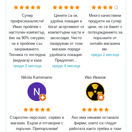
Супер
Цените са ок,
Много качествени
професионалисти!
удобна локация и
продукти на супер
Имах проблем с
богат асортимент от
цени, но се бавят с
настолен компютър,
компютърни части и
потвърждението за
бях на 90% сигурен,
аксесоари. Често
поръчките от
че е проблем със
пазарувам от този
онлайн магазина
захранването.
магазин поради
им.
Техника го погледна
удобната локация.
преди 2 месеца
(веднага) и каза
Предпочит...
преди 2 месеца
преди 4 месеца
Nikola Kamenarov
Иво Иванов
Стархотен персонал, сервиз и
Ако има някакви останали
магазин. Бързи и отговорни с
фирми, които си гледат
поръчки. Препоръчвам!
работата както трябва е тази