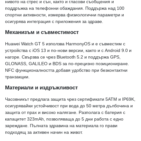
нивото на стрес и сън, както и гласови съобщения и
поддръжка на телефонни обаждания. Поддържа над 100
спортни активности, измерва физиологични параметри и
осигурява интеграция с приложения за здраве.
Механизъм и съвместимост
Huawei Watch GT 5 използва HarmonyOS и е съвместим с
устройства с iOS 13 и по-нови версии, както и с Android 9.0 и
нагоре. Свързва се чрез Bluetooth 5.2 и поддържа GPS,
GLONASS, GALILEO и BDS за по-прецизно позициониране.
NFC функционалността добавя удобство при безконтактни
транзакции.
Материали и издръжливост
Часовникът предлага защита чрез сертификати 5ATM и IP69K,
осигурявайки устойчивост при вода до 50 метра дълбочина и
защита от прах и високо налягане. Разполага с батерия с
капацитет 323mAh, позволяваща до 5 дни работа с едно
зареждане. Пълната здравина на материала го прави
подходящ за активен начин на живот.