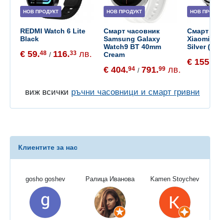
НОВ ПРОДУКТ
НОВ ПРОДУКТ
НОВ ПРОДУ
REDMI Watch 6 Lite
Смарт часовник
Смарт ча
Black
Samsung Galaxy
Xiaomi W
Watch9 BT 40mm
Silver (B
€ 59.
116.
лв.
48
33
Cream
/
€ 155.
65
€ 404.
791.
лв.
94
99
/
виж всички
ръчни часовници и смарт гривни
Клиентите за нас
gosho goshev
Ралица Иванова
Kamen Stoychev