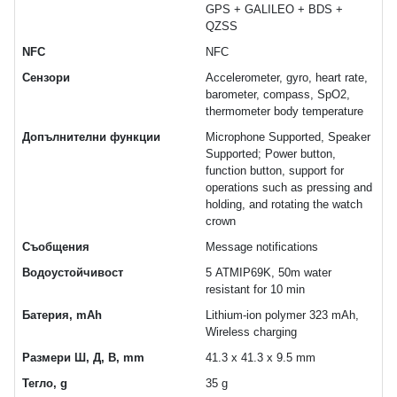
GPS + GALILEO + BDS +
QZSS
NFC
NFC
Сензори
Accelerometer, gyro, heart rate,
barometer, compass, SpO2,
thermometer body temperature
Допълнителни функции
Microphone Supported, Speaker
Supported; Power button,
function button, support for
operations such as pressing and
holding, and rotating the watch
crown
Съобщения
Message notifications
Водоустойчивост
5 ATMIP69K, 50m water
resistant for 10 min
Батерия, mAh
Lithium-ion polymer 323 mAh,
Wireless charging
Размери Ш, Д, В, mm
41.3 x 41.3 x 9.5 mm
Тегло, g
35 g