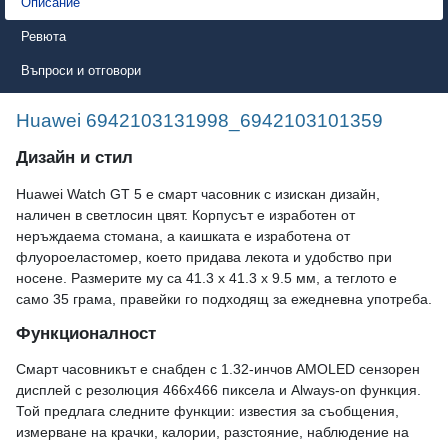
Описание
Ревюта
Въпроси и отговори
Huawei 6942103131998_6942103101359
Дизайн и стил
Huawei Watch GT 5 е смарт часовник с изискан дизайн,
наличен в светлосин цвят. Корпусът е изработен от
неръждаема стомана, а каишката е изработена от
флуороеластомер, което придава лекота и удобство при
носене. Размерите му са 41.3 x 41.3 x 9.5 мм, а теглото е
само 35 грама, правейки го подходящ за ежедневна употреба.
Функционалност
Смарт часовникът е снабден с 1.32-инчов AMOLED сензорен
дисплей с резолюция 466x466 пиксела и Always-on функция.
Той предлага следните функции: известия за съобщения,
измерване на крачки, калории, разстояние, наблюдение на