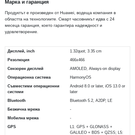
Марка и гаранция
Продуктът е произведен от Huawei, водеща компания в
областта на технологиите. Смарт часовникът идва с 24
месеца гаранция, което гарантира надеждност и
удовлетворение.
Дисплей, inch
1.32quot; 3.35 cm
Резолюция
466x466
Сензорен дисплей
AMOLED, Always-on display
Операционна система
HarmonyOS
Съвместими операционни
Android 8.0 or later, iOS 13.0 or
системи
later
Bluetooth
Bluetooth 5.2, A2DP, LE
Безжична мрежа
-
Мобилна мрежа
-
GPS
L1: GPS + GLONASS +
GALILEO + BDS + QZSS; L5: