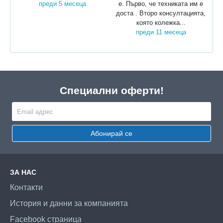
преди 5 месеца
е. Първо, че техниката им е
доста . Второ консултацията,
която колежка...
преди 11 месеца
Специални оферти!
Абонирай се
ЗА НАС
Контакти
История и данни за компанията
Facebook страница