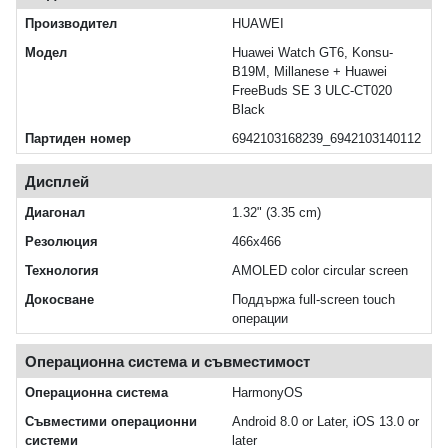
Производител
HUAWEI
Модел
Huawei Watch GT6, Konsu-
B19M, Millanese + Huawei
FreeBuds SE 3 ULC-CT020
Black
Партиден номер
6942103168239_6942103140112
Дисплей
Диагонал
1.32" (3.35 cm)
Резолюция
466x466
Технология
AMOLED color circular screen
Докосване
Поддържа full-screen touch
операции
Операционна система и съвместимост
Операционна система
HarmonyOS
Съвместими операционни
Android 8.0 or Later, iOS 13.0 or
системи
later