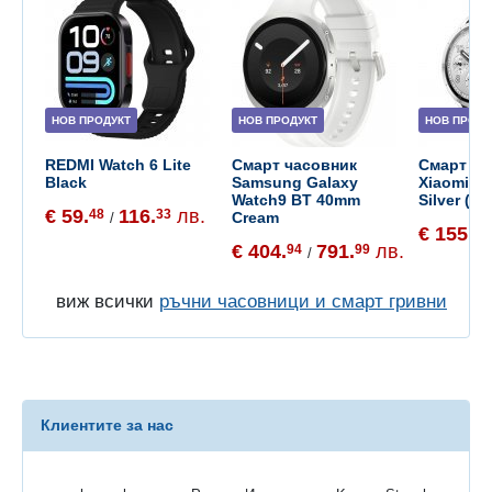
НОВ ПРОДУКТ
НОВ ПРОДУКТ
НОВ ПРОДУ
REDMI Watch 6 Lite
Смарт часовник
Смарт ча
Black
Samsung Galaxy
Xiaomi W
Watch9 BT 40mm
Silver (B
€ 59.
116.
лв.
48
33
Cream
/
€ 155.
65
€ 404.
791.
лв.
94
99
/
виж всички
ръчни часовници и смарт гривни
Клиентите за нас