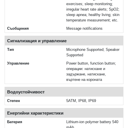
exercises; sleep monitoring;
irregular heart rate alerts; SpO2;
sleep apnea; healthy living; skin
temperature measurement; etc.
Съобщения
Message notifications
Сигнализация и управление
Тип
Microphone Supported; Speaker
Supported
Управление
Power button, function button;
операции: натискане и
задържане, натискане,
въртене на короната
Водоустойчивост
Степен
5ATM, IP68, IP69
Енергийни характеристики
Батерия
Lithium-ion polymer battery 540
mAh