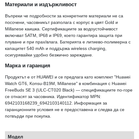
Материали и издържливост
Въпреки че подробности за конкретните материали не са
посочени, часовникът разполага с корпус в цвят Gold и
Millanese каишка. Сертификациите за водоустойчивост
включват 5ATM, IP68 и IP69, което гарантира защита при
плуване и при прах/влага. Батерията е литиево-полимерна с
капацитет 540 mAh и поддържа wireless charging,
осигурявайки удобно безжично зареждане.
Марка и гаранция
Продуктът е от HUAWEI и се предлага като комплект "Huawei
Watch GT6, Konsu-B19M, Millanese" в комбинация с Huawei
FreeBuds SE 3 (ULC-CT020 Black) — спецификациите по-горе
се отнасят за часовника. Идентификатор MPN:
6942103168239_6942103140112. Информация за
гаранционните условия не е предоставена и следва да се
потвърди при покупка.
Модел