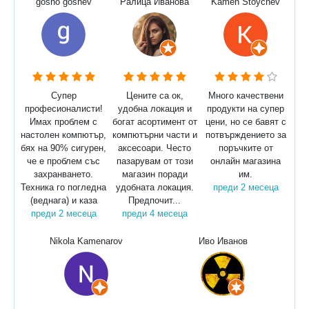
gosho goshev
Ралица Иванова
Kamen Stoychev
Супер
Цените са ок,
Много качествени
професионалисти!
удобна локация и
продукти на супер
Имах проблем с
богат асортимент от
цени, но се бавят с
настолен компютър,
компютърни части и
потвърждението за
бях на 90% сигурен,
аксесоари. Често
поръчките от
че е проблем със
пазарувам от този
онлайн магазина
захранването.
магазин поради
им.
Техника го погледна
удобната локация.
преди 2 месеца
(веднага) и каза
Предпочит...
преди 2 месеца
преди 4 месеца
Nikola Kamenarov
Иво Иванов