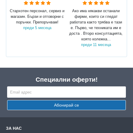
Стархотен персонал, сервиз и
Ако има някакви останали
магазин. Бързи и отговорни с
фирми, които си гледат
поръчки. Препоръчвам!
работата както трябва е тази
преди 5 месеца
е. Първо, че техниката им е
доста . Второ консултацията,
която колежка...
преди 11 месеца
Специални оферти!
Абонирай се
ЗА НАС