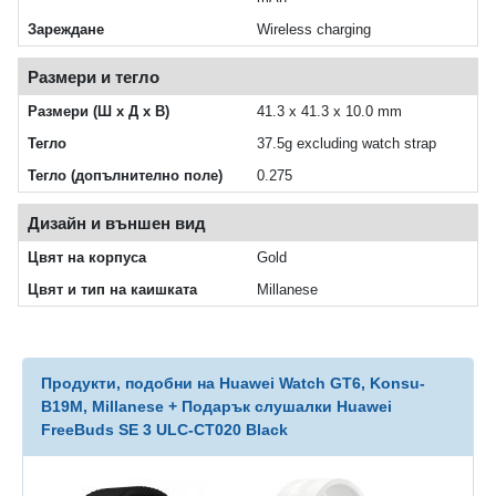
Зареждане
Wireless charging
Размери и тегло
Размери (Ш x Д x В)
41.3 x 41.3 x 10.0 mm
Тегло
37.5g excluding watch strap
Тегло (допълнително поле)
0.275
Дизайн и външен вид
Цвят на корпуса
Gold
Цвят и тип на каишката
Millanese
Продукти, подобни на Huawei Watch GT6, Konsu-
B19M, Millanese + Подарък слушалки Huawei
FreeBuds SE 3 ULC-CT020 Black