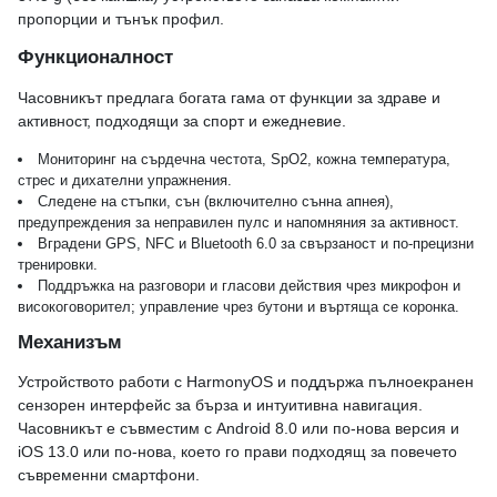
пропорции и тънък профил.
Функционалност
Часовникът предлага богата гама от функции за здраве и
активност, подходящи за спорт и ежедневие.
Мониторинг на сърдечна честота, SpO2, кожна температура,
стрес и дихателни упражнения.
Следене на стъпки, сън (включително сънна апнея),
предупреждения за неправилен пулс и напомняния за активност.
Вградени GPS, NFC и Bluetooth 6.0 за свързаност и по-прецизни
тренировки.
Поддръжка на разговори и гласови действия чрез микрофон и
високоговорител; управление чрез бутони и въртяща се коронка.
Механизъм
Устройството работи с HarmonyOS и поддържа пълноекранен
сензорен интерфейс за бърза и интуитивна навигация.
Часовникът е съвместим с Android 8.0 или по-нова версия и
iOS 13.0 или по-нова, което го прави подходящ за повечето
съвременни смартфони.