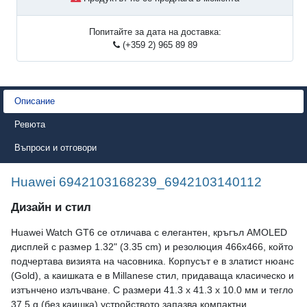
Попитайте за дата на доставка:
(+359 2) 965 89 89
Описание
Ревюта
Въпроси и отговори
Huawei 6942103168239_6942103140112
Дизайн и стил
Huawei Watch GT6 се отличава с елегантен, кръгъл AMOLED
дисплей с размер 1.32" (3.35 cm) и резолюция 466x466, който
подчертава визията на часовника. Корпусът е в златист нюанс
(Gold), а каишката е в Millanese стил, придаваща класическо и
изтънчено излъчване. С размери 41.3 x 41.3 x 10.0 мм и тегло
37.5 g (без каишка) устройството запазва компактни