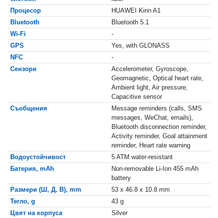
Процесор
HUAWEI Kirin A1
Bluetooth
Bluetooth 5.1
Wi-Fi
-
GPS
Yes, with GLONASS
NFC
-
Сензори
Accelerometer, Gyroscope,
Geomagnetic, Optical heart rate,
Ambient light, Air pressure,
Capacitive sensor
Съобщения
Message reminders (calls, SMS
messages, WeChat, emails),
Bluetooth disconnection reminder,
Activity reminder, Goal attainment
reminder, Heart rate warning
Водоустойчивост
5 ATM water-resistant
Батерия, mAh
Non-removable Li-Ion 455 mAh
battery
Размери (Ш, Д, В), mm
53 x 46.8 x 10.8 mm
Тегло, g
43 g
Цвят на корпуса
Silver