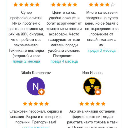
Супер
Цените са ок,
Много качествени
професионалисти!
удобна локация и
продукти на супер
Имах проблем с
богат асортимент от
цени, но се бавят с
настолен компютър,
компютърни части и
потвърждението за
бях на 90% сигурен,
аксесоари. Често
поръчките от
че е проблем със
пазарувам от този
онлайн магазина
захранването.
магазин поради
им.
Техника го погледна
удобната локация.
преди 3 месеца
(веднага) и каза
Предпочит...
преди 2 месеца
преди 4 месеца
Nikola Kamenarov
Иво Иванов
Стархотен персонал, сервиз и
Ако има някакви останали
магазин. Бързи и отговорни с
фирми, които си гледат
поръчки. Препоръчвам!
работата както трябва е тази
преди 5 месеца
е. Първо, че техниката им е