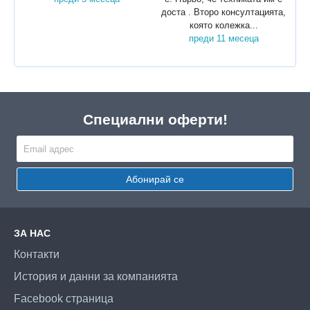
доста . Второ консултацията,
която колежка...
преди 11 месеца
Специални оферти!
Абонирай се
ЗА НАС
Контакти
История и данни за компанията
Facebook страница