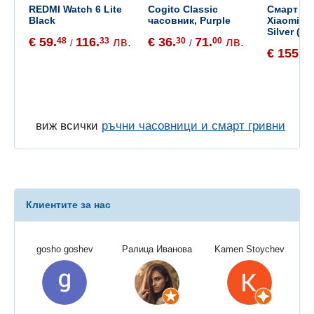
REDMI Watch 6 Lite
Cogito Classic
Смарт ча
Black
часовник, Purple
Xiaomi W
Silver (B
€ 59.
116.
лв.
€ 36.
71.
лв.
48
33
30
00
/
/
€ 155.
65
виж всички
ръчни часовници и смарт гривни
Клиентите за нас
gosho goshev
Ралица Иванова
Kamen Stoychev