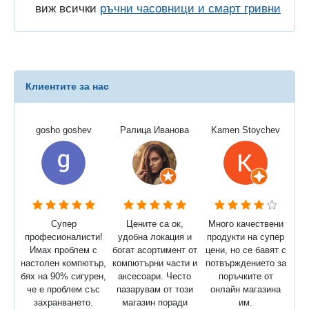
виж всички
ръчни часовници и смарт гривни
Клиентите за нас
gosho goshev
Ралица Иванова
Kamen Stoychev
Супер
Цените са ок,
Много качествени
професионалисти!
удобна локация и
продукти на супер
Имах проблем с
богат асортимент от
цени, но се бавят с
настолен компютър,
компютърни части и
потвърждението за
бях на 90% сигурен,
аксесоари. Често
поръчките от
че е проблем със
пазарувам от този
онлайн магазина
захранването.
магазин поради
им.