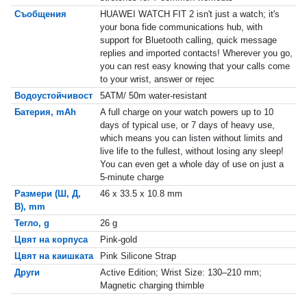
Съобщения
HUAWEI WATCH FIT 2 isn't just a watch; it's
your bona fide communications hub, with
support for Bluetooth calling, quick message
replies and imported contacts! Wherever you go,
you can rest easy knowing that your calls come
to your wrist, answer or rejec
Водоустойчивост
5ATM/ 50m water-resistant
Батерия, mAh
A full charge on your watch powers up to 10
days of typical use, or 7 days of heavy use,
which means you can listen without limits and
live life to the fullest, without losing any sleep!
You can even get a whole day of use on just a
5-minute charge
Размери (Ш, Д,
46 x 33.5 x 10.8 mm
В), mm
Тегло, g
26 g
Цвят на корпуса
Pink-gold
Цвят на каишката
Pink Silicone Strap
Други
Active Edition; Wrist Size: 130–210 mm;
Magnetic charging thimble