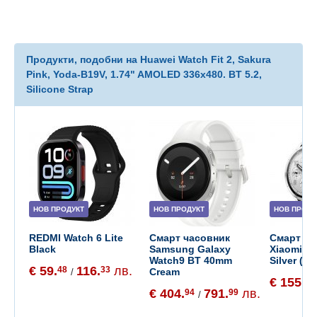
Продукти, подобни на Huawei Watch Fit 2, Sakura
Pink, Yoda-B19V, 1.74" AMOLED 336x480. BT 5.2,
Silicone Strap
НОВ ПРОДУКТ
НОВ ПРОДУКТ
НОВ ПРОДУ
REDMI Watch 6 Lite
Смарт часовник
Смарт ча
Black
Samsung Galaxy
Xiaomi W
Watch9 BT 40mm
Silver (B
€ 59.
116.
лв.
48
33
Cream
/
€ 155.
65
€ 404.
791.
лв.
94
99
/