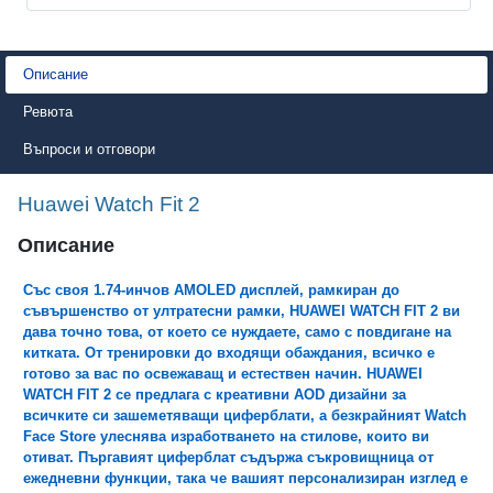
Описание
Ревюта
Въпроси и отговори
Huawei Watch Fit 2
Описание
Със своя 1.74-инчов AMOLED дисплей, рамкиран до
съвършенство от ултратесни рамки, HUAWEI WATCH FIT 2 ви
дава точно това, от което се нуждаете, само с повдигане на
китката. От тренировки до входящи обаждания, всичко е
готово за вас по освежаващ и естествен начин. HUAWEI
WATCH FIT 2 се предлага с креативни AOD дизайни за
всичките си зашеметяващи циферблати, а безкрайният Watch
Face Store улеснява изработването на стилове, които ви
отиват. Пъргавият циферблат съдържа съкровищница от
ежедневни функции, така че вашият персонализиран изглед е