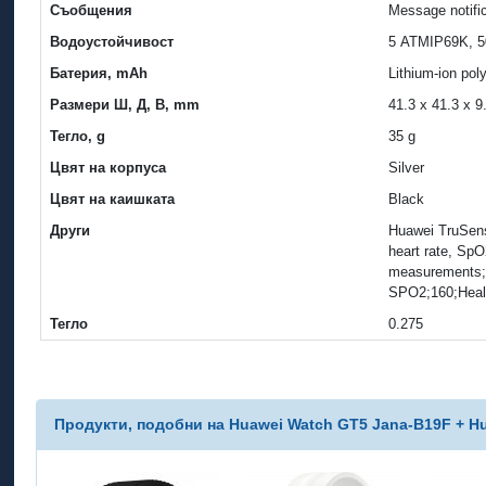
Съобщения
Message notifi
Водоустойчивост
5 ATMIP69K, 50
Батерия, mAh
Lithium-ion po
Размери Ш, Д, В, mm
41.3 x 41.3 x 
Тегло, g
35 g
Цвят на корпуса
Silver
Цвят на каишката
Black
Други
Huawei TruSen
heart rate, SpO
measurements;
SPO2;160;Heal
Тегло
0.275
Продукти, подобни на Huawei Watch GT5 Jana-B19F + Hu