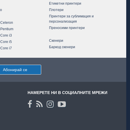
Етикетни принтери
vo
Плотери
Принтери за сублимация и
персонализация
 Celeron
Преносими принтери
 Pentium
 Core i3
Скенери
 Core i5
Баркод скенери
 Core i7
Абонирай се
НАМЕРЕТЕ НИ В СОЦИАЛНИТЕ МРЕЖИ