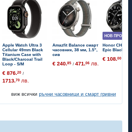
НОВ ПРОДУКТ
Apple Watch Ultra 3
Amazfit Balance смарт
Honor CHOICE
Cellular 49mm Black
часовник, 38 мм, 1.5",
Epic Black
Titanium Case with
сив
€ 108.
21
00
Black/Charcoal Trail
/
€ 240.
471.
лв.
85
06
Loop - S/M
/
€ 876.
20
/
1713.
лв.
70
виж всички
ръчни часовници и смарт гривни