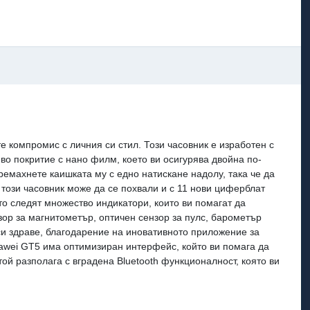
е компромис с личния си стил. Този часовник е изработен с
во покритие с нано филм, което ви осигурява двойна по-
ремахнете каишката му с едно натискане надолу, така че да
 този часовник може да се похвали и с 11 нови циферблат
то следят множество индикатори, които ви помагат да
зор за магнитометър, оптичен сензор за пулс, барометър
 си здраве, благодарение на иновативното приложение за
uawei GT5 има оптимизиран интерфейс, който ви помага да
ой разполага с вградена Bluetooth функционалност, която ви