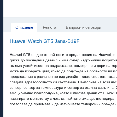
Описание
Ревюта
Въпроси и отговори
Huawei Watch GT5 Jana-B19F
Huawei GT5 е едно от най-новите предложения на Huawei, кое
грижа до последния детайл и има супер издръжливо покритие 
голяма устойчивост на надраскване, намокряне и дори на кор
може да изберете цвят, който да подхожда на облеклото ви и
предложения с различен по вид дизайн - както спортен, така
следите здравословното си състояние. Сензорите на този час
сензор, сензор за температура и сензор за околна светлина.
емоционално благополучие, което използва данни от HUAWEI 
навигирате менюто му с лекота, тъй като има цветно кодиран
позволява да приемате и да извършвате телефонни обаждания