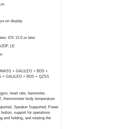
 cm
s-on display
ater, iOS 13.0 or later
 A2DP, LE
gn
ONASS + GALILEO + BDS +
S + GALILEO + BDS + QZSS
gyro, heart rate, barometer,
, thermometer body temperature
ported, Speaker Supported; Power
 button, support for operations
g and holding, and rotating the