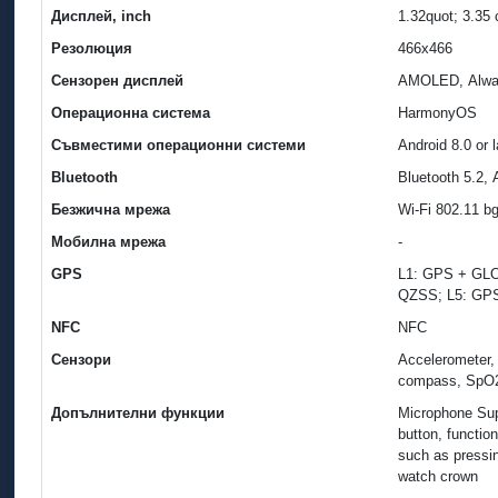
Дисплей, inch
1.32quot; 3.35
Резолюция
466x466
Сензорен дисплей
AMOLED, Alway
Операционна система
HarmonyOS
Съвместими операционни системи
Android 8.0 or l
Bluetooth
Bluetooth 5.2,
Безжична мрежа
Wi-Fi 802.11 b
Мобилна мрежа
-
GPS
L1: GPS + GL
QZSS; L5: GP
NFC
NFC
Сензори
Accelerometer, 
compass, SpO2
Допълнителни функции
Microphone Sup
button, function
such as pressin
watch crown