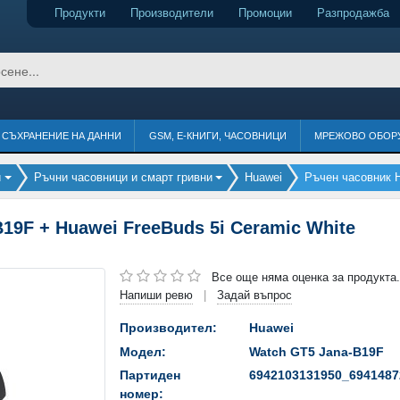
Продукти
Производители
Промоции
Разпродажба
СЪХРАНЕНИЕ НА ДАННИ
GSM, Е-КНИГИ, ЧАСОВНИЦИ
МРЕЖОВО ОБОР
и
Ръчни часовници и смарт гривни
Huawei
Ръчен часовник H
19F + Huawei FreeBuds 5i Ceramic White
Все още няма оценка за продукта.
Напиши ревю
Задай въпрос
|
Производител:
Huawei
Модел:
Watch GT5 Jana-B19F
Партиден
6942103131950_6941487
номер: