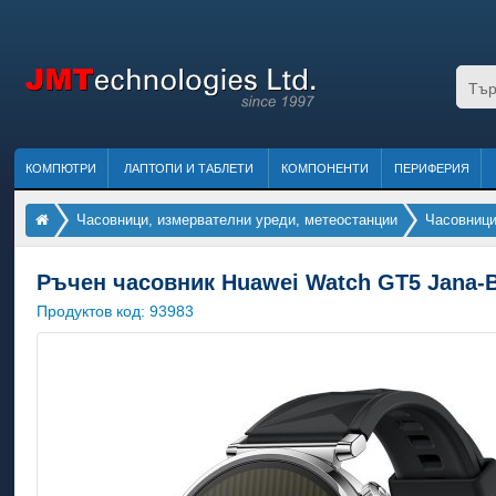
КОМПЮТРИ
ЛАПТОПИ И ТАБЛЕТИ
КОМПОНЕНТИ
ПЕРИФЕРИЯ
Часовници, измервателни уреди, метеостанции
Часовниц
Ръчен часовник Huawei Watch GT5 Jana-B
Продуктов код:
93983