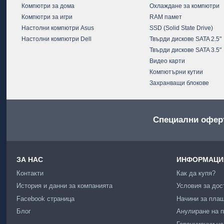
Компютри за дома
Охлаждане за компютри
Компютри за игри
RAM памет
Настолни компютри Asus
SSD (Solid State Drive)
Настолни компютри Dell
Твърди дискове SATA 2.5"
Твърди дискове SATA 3.5"
Видео карти
Компютърни кутии
Захранващи блокове
Специални офер
ЗА НАС
ИНФОРМАЦИЯ
Контакти
Как да купя?
История и данни за компанията
Условия за дос
Facebook страница
Начини за пла
Блог
Анулиране на п