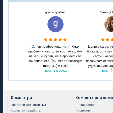
gosho goshev
Ралица 
Супер професионалисти! Имах
Цените са ок, у
проблем с настолен компютър, бях
богат асортимен
на 90% сигурен, че е проблем със
части и аксе
захранването. Техника го погледна
пазарувам от тоз
(веднага) и каза
удобната локаци
преди 2 месеца
преди 4
Компютри
Компютърни комп
Настолни компютри JMT
Дънни платки
Компютри за работа
Процесори