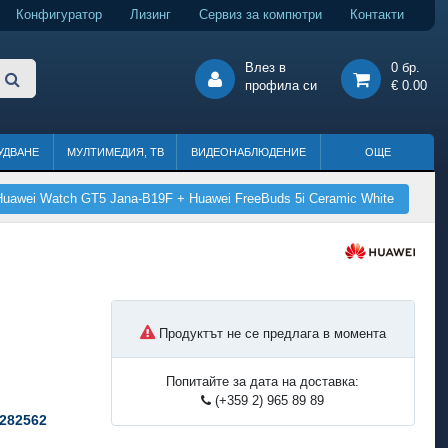
Конфигуратор
Лизинг
Сервиз за компютри
Контакти
Влез в
0 бр.
профила си
€ 0.00
УДВАНЕ
МУЛТИМЕДИЯ, ТВ
ВИДЕОНАБЛЮДЕНИЕ
ОЩЕ
uawei Watch GT5 Jana-B19F + Huawei FreeBuds 5i Ceramic White
Продуктът не се предлага в момента
Попитайте за дата на доставка:
(+359 2) 965 89 89
282562