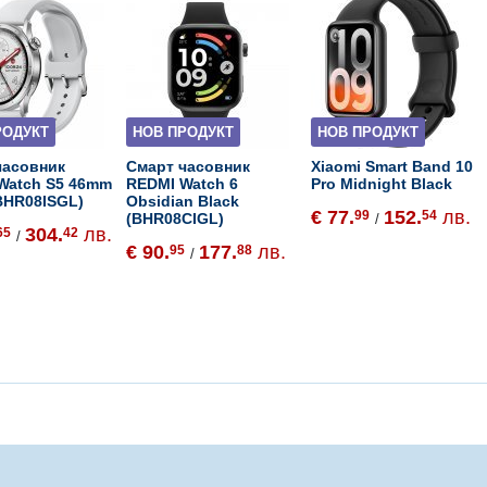
РОДУКТ
НОВ ПРОДУКТ
НОВ ПРОДУКТ
часовник
Смарт часовник
Xiaomi Smart Band 10
 Watch S5 46mm
REDMI Watch 6
Pro Midnight Black
(BHR08ISGL)
Obsidian Black
€ 77.
152.
лв.
99
54
(BHR08CIGL)
/
304.
лв.
65
42
/
€ 90.
177.
лв.
95
88
/