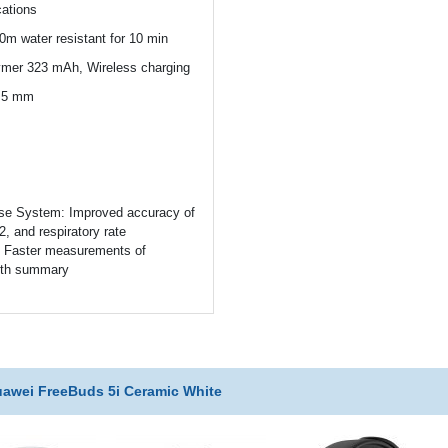
cations
m water resistant for 10 min
lymer 323 mAh, Wireless charging
9.5 mm
se System: Improved accuracy of
2, and respiratory rate
 Faster measurements of
th summary
awei FreeBuds 5i Ceramic White