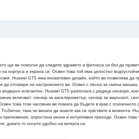
то ще ви помогне да следите здравето и фитнеса си без да правит
на корпуса и екрана си. Освен това той има цялостно водоустойчи
озия. Huawei GT5 има иновативен дизайн, който ви позволява да п
ли да отговаря на настроението ви. Освен с лесна за смяна каишка,
 и модерно-елегантен. Huawei GT5 разполага с редица сензори, кои
овник включват: сензор за акселерометър, сензор за жироскоп, сен
 Освен това този часовник ви помага да бъдете в крак с психичното
TruSense, така че винаги да знаете как се чувствате в момента. H
и приложения, опростени икони и интуитивни преходи. Освен това т
, докато го носите удобно на китката си.