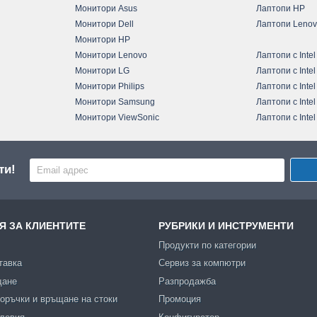
Монитори Asus
Лаптопи HP
Монитори Dell
Лаптопи Leno
Монитори HP
Монитори Lenovo
Лаптопи с Intel
Монитори LG
Лаптопи с Intel
Монитори Philips
Лаптопи с Intel
Монитори Samsung
Лаптопи с Intel
Монитори ViewSonic
Лаптопи с Intel
ти!
 ЗА КЛИЕНТИТЕ
РУБРИКИ И ИНСТРУМЕНТИ
Продукти по категории
тавка
Сервиз за компютри
щане
Разпродажба
оръчки и връщане на стоки
Промоция