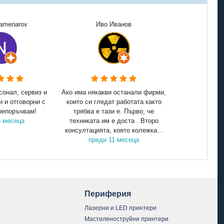
Kamenarov
Иво Иванов
сонал, сервиз и
Ако има някакви останали фирми,
и и отговорни с
които си гледат работата както
репоръчвам!
трябва е тази е. Първо, че
5 месеца
техниката им е доста . Второ
консултацията, която колежка...
преди 11 месеца
Периферия
Лазерни и LED принтери
Мастиленоструйни принтери