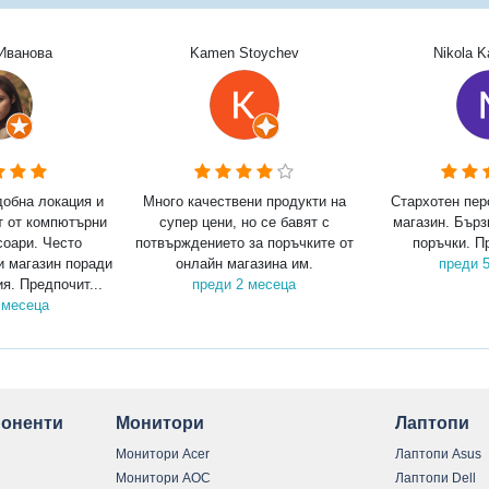
Иванова
Kamen Stoychev
Nikola 
добна локация и
Много качествени продукти на
Стархотен пер
т от компютърни
супер цени, но се бавят с
магазин. Бърз
соари. Често
потвърждението за поръчките от
поръчки. П
и магазин поради
онлайн магазина им.
преди 
я. Предпочит...
преди 2 месеца
 месеца
оненти
Монитори
Лаптопи
Монитори Acer
Лаптопи Asus
Монитори AOC
Лаптопи Dell