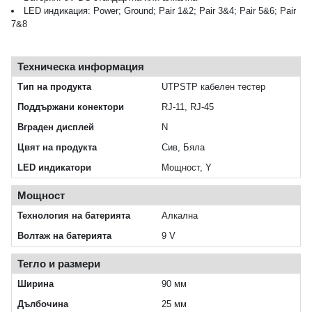
LED индикация: Power; Ground; Pair 1&2; Pair 3&4; Pair 5&6; Pair
7&8
Техническа информация
Тип на продукта
UTPSTP кабелен тестер
Поддържани конектори
RJ-11, RJ-45
Вграден дисплей
N
Цвят на продукта
Сив, Бяла
LED индикатори
Мощност, Y
Мощност
Технология на батерията
Алкална
Волтаж на батерията
9 V
Тегло и размери
Ширина
90 мм
Дълбочина
25 мм