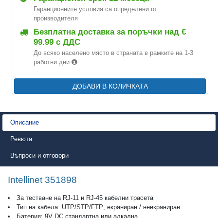
Гаранционните условия са определени от
производителя
Безплатна доставка за поръчки над €
99.99 с ДДС
До всяко населено място в страната в рамките на 1-3
работни дни
ДОБАВИ В КОЛИЧКАТА
Описание
Ревюта
Въпроси и отговори
Intellinet 351898
За тестване на RJ-11 и RJ-45 кабелни трасета
Тип на кабела: UTP/STP/FTP; екраниран / неекраниран
Батерия: 9V DC стандартна или алкална