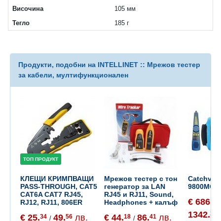
Височина
105 мм
Тегло
185 г
Продукти, подобни на INTELLINET :: Мрежов тестер
за кабели, мултифункционален
ТОП ПРОДУКТ
КЛЕЩИ КРИМПВАЩИ
Мрежов тестер с тон
Catchview
PASS-THROUGH, CAT5
генератор за LAN
9800MOV
CAT6A CAT7 RJ45,
RJ45 и RJ11, Sound,
€ 686.
35
RJ12, RJ11, 806ER
Headphones + калъф
1342.
38
€ 25.
49.
лв.
€ 44.
86.
лв.
34
56
18
41
/
/