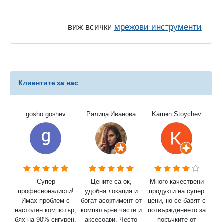
виж всички
мрежови инструменти
Клиентите за нас
gosho goshev
Ралица Иванова
Kamen Stoychev
Супер
Цените са ок,
Много качествени
професионалисти!
удобна локация и
продукти на супер
Имах проблем с
богат асортимент от
цени, но се бавят с
настолен компютър,
компютърни части и
потвърждението за
бях на 90% сигурен,
аксесоари. Често
поръчките от