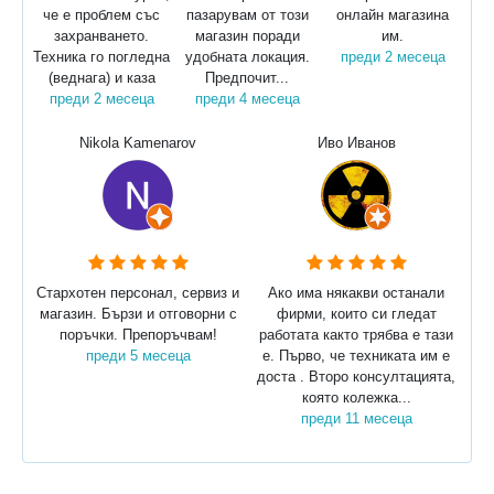
че е проблем със
пазарувам от този
онлайн магазина
захранването.
магазин поради
им.
Техника го погледна
удобната локация.
преди 2 месеца
(веднага) и каза
Предпочит...
преди 2 месеца
преди 4 месеца
Nikola Kamenarov
Иво Иванов
Стархотен персонал, сервиз и
Ако има някакви останали
магазин. Бързи и отговорни с
фирми, които си гледат
поръчки. Препоръчвам!
работата както трябва е тази
преди 5 месеца
е. Първо, че техниката им е
доста . Второ консултацията,
която колежка...
преди 11 месеца