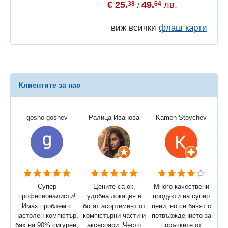
€ 25.
49.
лв.
38
64
/
виж всички
флаш карти
Клиентите за нас
gosho goshev
Ралица Иванова
Kamen Stoychev
Супер
Цените са ок,
Много качествени
професионалисти!
удобна локация и
продукти на супер
Имах проблем с
богат асортимент от
цени, но се бавят с
настолен компютър,
компютърни части и
потвърждението за
бях на 90% сигурен,
аксесоари. Често
поръчките от