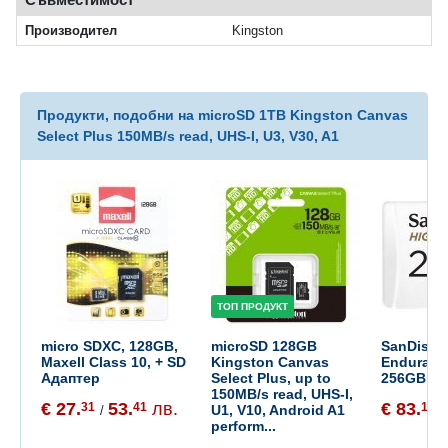
Производител
Kingston
Продукти, подобни на microSD 1TB Kingston Canvas
Select Plus 150MB/s read, UHS-I, U3, V30, A1
ТОП ПРОДУКТ
micro SDXC, 128GB,
microSD 128GB
SanDisk 
Maxell Class 10, + SD
Kingston Canvas
Enduranc
Адаптер
Select Plus, up to
256GB + 
150MB/s read, UHS-I,
€ 27.
53.
лв.
€ 83.
31
41
10
U1, V10, Android A1
/
/
perform...