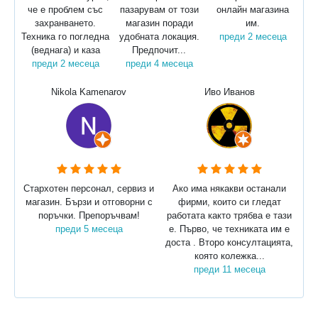
че е проблем със
пазарувам от този
онлайн магазина
захранването.
магазин поради
им.
Техника го погледна
удобната локация.
преди 2 месеца
(веднага) и каза
Предпочит...
преди 2 месеца
преди 4 месеца
Nikola Kamenarov
Иво Иванов
Стархотен персонал, сервиз и
Ако има някакви останали
магазин. Бързи и отговорни с
фирми, които си гледат
поръчки. Препоръчвам!
работата както трябва е тази
преди 5 месеца
е. Първо, че техниката им е
доста . Второ консултацията,
която колежка...
преди 11 месеца