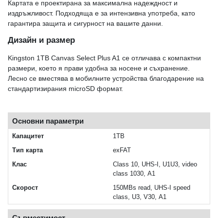
Картата е проектирана за максимална надеждност и
издръжливост. Подходяща е за интензивна употреба, като
гарантира защита и сигурност на вашите данни.
Дизайн и размер
Kingston 1TB Canvas Select Plus A1 се отличава с компактни
размери, което я прави удобна за носене и съхранение.
Лесно се вместява в мобилните устройства благодарение на
стандартизирания microSD формат.
Основни параметри
Капацитет
1TB
Тип карта
exFAT
Клас
Class 10, UHS-I, U1U3, video
class 1030, A1
Скорост
150MBs read, UHS-I speed
class, U3, V30, A1
Съвместимост