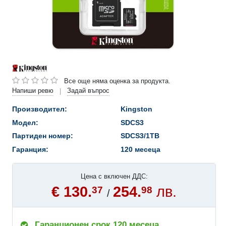
Все още няма оценка за продукта.
Напиши ревю
Задай въпрос
|
Производител:
Kingston
Модел:
SDCS3
Партиден номер:
SDCS3/1TB
Гаранция:
120 месеца
Цена с включен ДДС:
€ 130.
254.
лв.
37
98
/
Гаранционен срок 120 месеца