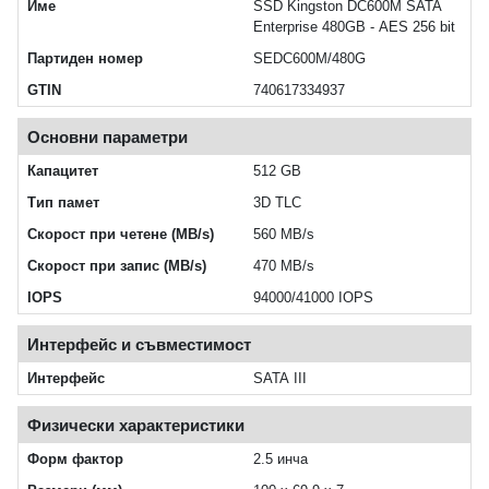
Име
SSD Kingston DC600M SATA
Enterprise 480GB - AES 256 bit
Партиден номер
SEDC600M/480G
GTIN
740617334937
Основни параметри
Капацитет
512 GB
Тип памет
3D TLC
Скорост при четене (MB/s)
560 MB/s
Скорост при запис (MB/s)
470 MB/s
IOPS
94000/41000 IOPS
Интерфейс и съвместимост
Интерфейс
SATA III
Физически характеристики
Форм фактор
2.5 инча