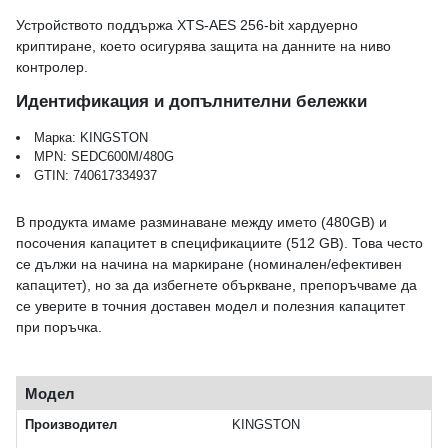
Устройството поддържа XTS-AES 256-bit хардуерно
криптиране, което осигурява защита на данните на ниво
контролер.
Идентификация и допълнителни бележки
Марка: KINGSTON
MPN: SEDC600M/480G
GTIN: 740617334937
В продукта имаме разминаване между името (480GB) и
посочения капацитет в спецификациите (512 GB). Това често
се дължи на начина на маркиране (номинален/ефективен
капацитет), но за да избегнете объркване, препоръчваме да
се уверите в точния доставен модел и полезния капацитет
при поръчка.
Модел
Производител
KINGSTON