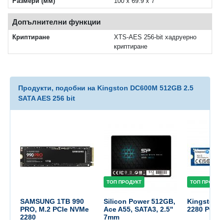
Размери (мм)
100 x 69.9 x 7
Допълнителни функции
Криптиране
XTS-AES 256-bit хадруерно
криптиране
Продукти, подобни на Kingston DC600M 512GB 2.5
SATA AES 256 bit
ТОП ПРОДУКТ
ТОП ПРОДУ
SAMSUNG 1TB 990
Silicon Power 512GB,
Kingston
PRO, M.2 PCIe NVMe
Ace A55, SATA3, 2.5"
2280 PCIe
2280
7mm