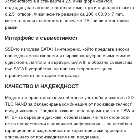
Устройството е в стандартен 2.5 инча форм-фактор,
подходящ за лаптопи, настолни компютри и сървърни шасита
с 2.5" отвори. Физическите размери са 100 x 69.9 x 7 mm,
което го прави съвместим с повечето 2.5" ниши и монтажни
рамки.
Интерфейс и съвместимост
SSD-то използва SATA III интерфейс, който предлага високи
последователни скорости и широко хардуерно съвместимост
с десктопи, лаптопи и сървъри. SATA III е обратно съвместим
със SATA II устройства, но при тях скоростите ще са
ограничени от по-стария контролер.
КАЧЕСТВО И НАДЕЖДНОСТ
Моделът е ориентиран към enterprise употреба и използва 3D
TLC NAND за балансирана комбинация от производителност
и издръжливост. Предвид важността на параметри като TBW и
MTBF за сървърни дискове, отбелязваме, че тези стойности
не са предоставени в наличната информация — за детайлни
гаранционни и издръжливостни характеристики проверете
описанието от производителя или продавача.