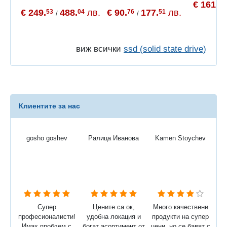
€ 161.
90
€ 249.
488.
лв.
€ 90.
177.
лв.
53
04
76
51
/
/
виж всички
ssd (solid state drive)
Клиентите за нас
gosho goshev
Ралица Иванова
Kamen Stoychev
Супер
Цените са ок,
Много качествени
професионалисти!
удобна локация и
продукти на супер
Имах проблем с
богат асортимент от
цени, но се бавят с