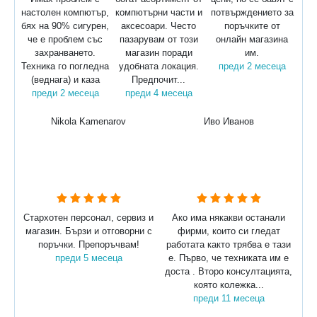
настолен компютър,
компютърни части и
потвърждението за
бях на 90% сигурен,
аксесоари. Често
поръчките от
че е проблем със
пазарувам от този
онлайн магазина
захранването.
магазин поради
им.
Техника го погледна
удобната локация.
преди 2 месеца
(веднага) и каза
Предпочит...
преди 2 месеца
преди 4 месеца
Nikola Kamenarov
Иво Иванов
Стархотен персонал, сервиз и
Ако има някакви останали
магазин. Бързи и отговорни с
фирми, които си гледат
поръчки. Препоръчвам!
работата както трябва е тази
преди 5 месеца
е. Първо, че техниката им е
доста . Второ консултацията,
която колежка...
преди 11 месеца