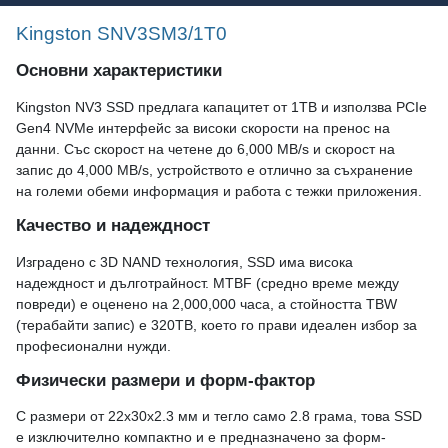
Kingston SNV3SM3/1T0
Основни характеристики
Kingston NV3 SSD предлага капацитет от 1TB и използва PCIe
Gen4 NVMe интерфейс за високи скорости на пренос на
данни. Със скорост на четене до 6,000 MB/s и скорост на
запис до 4,000 MB/s, устройството е отлично за съхранение
на големи обеми информация и работа с тежки приложения.
Качество и надеждност
Изградено с 3D NAND технология, SSD има висока
надеждност и дълготрайност. MTBF (средно време между
повреди) е оценено на 2,000,000 часа, а стойността TBW
(терабайти запис) е 320TB, което го прави идеален избор за
професионални нужди.
Физически размери и форм-фактор
С размери от 22x30x2.3 мм и тегло само 2.8 грама, това SSD
е изключително компактно и е предназначено за форм-