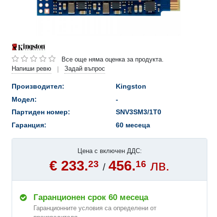
Все още няма оценка за продукта.
Напиши ревю
Задай въпрос
|
Производител:
Kingston
Модел:
-
Партиден номер:
SNV3SM3/1T0
Гаранция:
60 месеца
Цена с включен ДДС:
€ 233.
456.
лв.
23
16
/
Гаранционен срок 60 месеца
Гаранционните условия са определени от