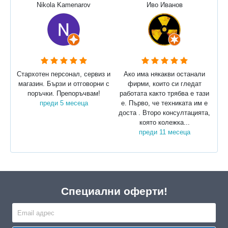
Nikola Kamenarov
Иво Иванов
Стархотен персонал, сервиз и
Ако има някакви останали
магазин. Бързи и отговорни с
фирми, които си гледат
поръчки. Препоръчвам!
работата както трябва е тази
преди 5 месеца
е. Първо, че техниката им е
доста . Второ консултацията,
която колежка...
преди 11 месеца
Специални оферти!