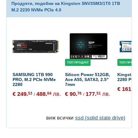
Продукти, подобни на Kingston SNV3SM3/1T0 1TB
M.2 2230 NVMe PCIe 4.0
ТОП ПРОДУКТ
ТОП ПРОДУ
SAMSUNG 1TB 990
Silicon Power 512GB,
Kingston
PRO, M.2 PCIe NVMe
Ace A55, SATA3, 2.5"
2280 PCIe
2280
7mm
€ 161.
90
€ 249.
488.
лв.
€ 90.
177.
лв.
53
04
76
51
/
/
виж всички
ssd (solid state drive)