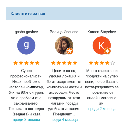
Клиентите за нас
gosho goshev
Ралица Иванова
Kamen Stoychev
Супер
Цените са ок,
Много качествени
професионалисти!
удобна локация и
продукти на супер
Имах проблем с
богат асортимент от
цени, но се бавят с
настолен компютър,
компютърни части и
потвърждението за
бях на 90% сигурен,
аксесоари. Често
поръчките от
че е проблем със
пазарувам от този
онлайн магазина
захранването.
магазин поради
им.
Техника го погледна
удобната локация.
преди 2 месеца
(веднага) и каза
Предпочит...
преди 2 месеца
преди 4 месеца