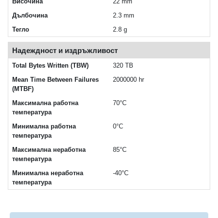
Височина
22 mm
Дълбочина
2.3 mm
Тегло
2.8 g
Надеждност и издръжливост
Total Bytes Written (TBW)
320 TB
Mean Time Between Failures
2000000 hr
(MTBF)
Максимална работна
70°C
температура
Минимална работна
0°C
температура
Максимална неработна
85°C
температура
Минимална неработна
-40°C
температура