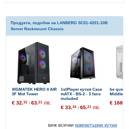
Продукти, подобни на LANBERG SC01-4201-10B
Server Rackmount Chassis
XIGMATEK HERO II AIR
1stPlayer кутия Case
be quiet
3F Mid Tower
mATX - BS-2 - 3 fans
Middle T
included
€ 32.
63.
лв.
€ 168.
32
21
72
/
€ 33.
65.
лв.
34
21
/
виж всички
компютърни кутии