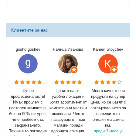
Клиентите за нас
gosho goshev
Ралица Иванова
Kamen Stoychev
Супер
Цените са ок,
Много качествени
професионалисти!
удобна локация и
продукти на супер
Имах проблем с
богат асортимент от
цени, но се бавят с
настолен компютър,
компютърни части и
потвърждението за
бях на 90% сигурен,
аксесоари. Често
поръчките от
че е проблем със
пазарувам от този
онлайн магазина
захранването.
магазин поради
им.
Техника го погледна
удобната локация.
преди 3 месеца