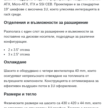
ATX, Micro-ATX, ITX и SSI CEB. Проектиран е за стандартни
19" шкафове с височина 1U, което улеснява интеграцията в
rack среди.
Отделения и възможности за разширение
Разполага с един слот за разширение и възможности за
поставяне на дискови носители, подходящи за различни
конфигурации.
2 x 3.5" отсека
3 x 2.5" отсека
Охлаждане
Шасито е оборудвано с четири вентилатора 40 mm, които
осигуряват непрекъснато отвеждане на топлината от
вътрешните компоненти. Конструкцията е оптимизирана за
ефективен въздушен поток в 1U оформление.
Размери и тегло
Физическите размери на шасито са 430 x 420 x 44 mm, което
съответства на стандартен 1U профил. Теглото е посочено