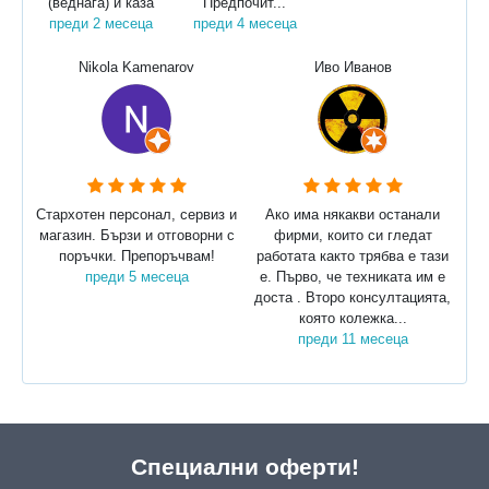
(веднага) и каза
Предпочит...
преди 2 месеца
преди 4 месеца
Nikola Kamenarov
Иво Иванов
Стархотен персонал, сервиз и
Ако има някакви останали
магазин. Бързи и отговорни с
фирми, които си гледат
поръчки. Препоръчвам!
работата както трябва е тази
преди 5 месеца
е. Първо, че техниката им е
доста . Второ консултацията,
която колежка...
преди 11 месеца
Специални оферти!