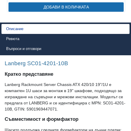
ДОБАВИ В КОЛИЧКАТА
Описание
Ревюта
Въпроси и отговори
Lanberg SC01-4201-10B
Кратко представяне
Lanberg Rackmount Server Chassis ATX 420/10 19"/1U е
компактен 1U шаси за монтаж в 19" шкафове, подходящо за
изграждане на сървърни и мрежови инсталации. Моделът се
предлага от LANBERG и се идентифицира с MPN: SC01-4201-
10B, GTIN: 5901969447071.
Съвместимост и формфактор
Шасито поддържа следните формфактори на дънни платки: