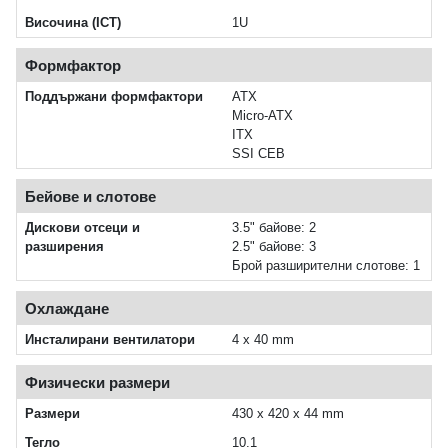
Височина (ICT)
1U
Формфактор
Поддържани формфактори
ATX
Micro-ATX
ITX
SSI CEB
Бейове и слотове
Дискови отсеци и
3.5" байове: 2
разширения
2.5" байове: 3
Брой разширителни слотове: 1
Охлаждане
Инсталирани вентилатори
4 x 40 mm
Физически размери
Размери
430 x 420 x 44 mm
Тегло
10.1