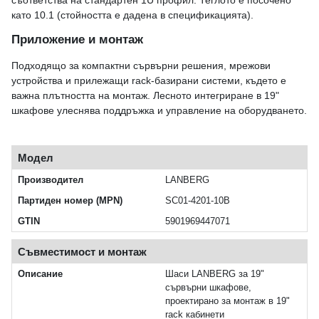
като 10.1 (стойността е дадена в спецификацията).
Приложение и монтаж
Подходящо за компактни сървърни решения, мрежови
устройства и прилежащи rack-базирани системи, където е
важна плътността на монтаж. Лесното интегриране в 19"
шкафове улеснява поддръжка и управление на оборудването.
Модел
Производител
LANBERG
Партиден номер (MPN)
SC01-4201-10B
GTIN
5901969447071
Съвместимост и монтаж
Описание
Шаси LANBERG за 19"
сървърни шкафове,
проектирано за монтаж в 19"
rack кабинети