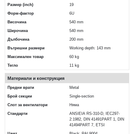
Размер (inch)
19
Форм-фактор
6U
Височина
540 mm
Широчина
540 mm
Дълбочина
200 mm
Вътрешни размери
Working depth: 143 mm
Максимален товар
60 kg
Тегло
11 kg
Материали и конструкция
Предни врати
Metal
Брой секции
Single-section
Слот за вентилатори
Няма
Стандарти
ANSIEIA RS-310-D, IEC297-
2:1982, DIN 41491PART 1, DIN
41494PART 7, ETSI
Цвят
Black: RAL9004