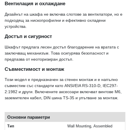
Вентилация и охлаждане
Дизайнът на шкафа не включва слотове за вентилатори, но е
подходящ за нископрофилни и ефективно охладени
устройства.
Достъп и сигурност
Шкафът предлага лесен достъп благодарение на вратата с
заключващ механизъм. Това осигурява безопасност и
предпазва от неоторизиран достъп.
Съвместимост и монтаж
Този модел е предназначен за стенен монтаж и е напълно
съвместим със стандарти като ANSI/EIA RS-310-D, IEC297-
2:1982 и други. Включените аксесоари включват винтове M6,
заземителен кабел, DIN шина TS-35 и упътване за монтаж.
Основни параметри
Тип
Wall Mounting, Assembled