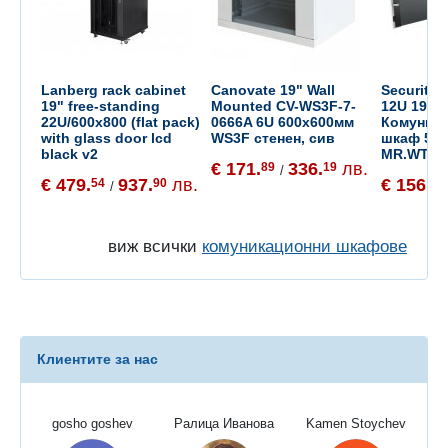
Lanberg rack cabinet
Canovate 19" Wall
Security 
19" free-standing
Mounted CV-WS3F-7-
12U 19"
22U/600x800 (flat pack)
0666A 6U 600x600мм
Комуник
with glass door lcd
WS3F стенен, сив
шкаф 565
black v2
MR.WTC1
€ 171.
336.
лв.
89
19
/
€ 479.
937.
лв.
€ 156.
54
90
00
/
виж всички
комуникационни шкафове
Клиентите за нас
gosho goshev
Ралица Иванова
Kamen Stoychev