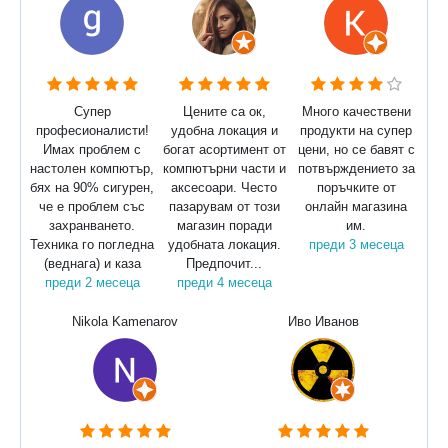
Супер
Цените са ок,
Много качествени
професионалисти!
удобна локация и
продукти на супер
Имах проблем с
богат асортимент от
цени, но се бавят с
настолен компютър,
компютърни части и
потвърждението за
бях на 90% сигурен,
аксесоари. Често
поръчките от
че е проблем със
пазарувам от този
онлайн магазина
захранването.
магазин поради
им.
Техника го погледна
удобната локация.
преди 3 месеца
(веднага) и каза
Предпочит...
преди 2 месеца
преди 4 месеца
Nikola Kamenarov
Иво Иванов