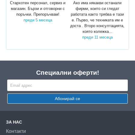
Стархотен персонал, сервиз и
Ако има някакви останали
магазин. Бързи и отговорни с
фирми, които си гледат
поръчки. Препоръчвам!
работата както трябва е тази
преди 5 месеца
е. Първо, че техниката им е
доста . Второ консултацията,
която колежка...
преди 11 месеца
Специални оферти!
Абонирай се
ЗА НАС
Контакти