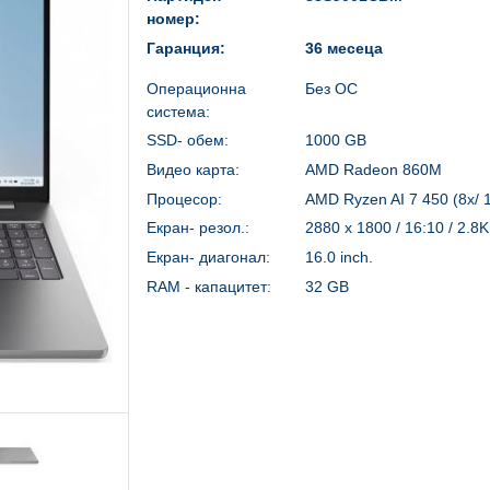
номер:
Гаранция:
36 месеца
Операционна
Без ОС
система:
SSD- обем:
1000 GB
Видео карта:
AMD Radeon 860M
Процесор:
AMD Ryzen AI 7 450 (8x/ 
Екран- резол.:
2880 x 1800 / 16:10 / 2.8K
Екран- диагонал:
16.0 inch.
RAM - капацитет:
32 GB