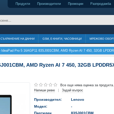
Продукти
Производители
Промоции
Разпродажба
СЪХРАНЕНИЕ НА ДАННИ
GSM, Е-КНИГИ, ЧАСОВНИЦИ
МРЕЖОВО ОБОР
o IdeaPad Pro 5 16AGP11 83SJ001CBM, AMD Ryzen AI 7 450, 32GB LPDDR
SJ001CBM, AMD Ryzen AI 7 450, 32GB LPDDR5
Все още няма оценка за продукта.
Напиши ревю
Задай въпрос
|
Производител:
Lenovo
Модел:
-
Партиден
83SJ001CBM