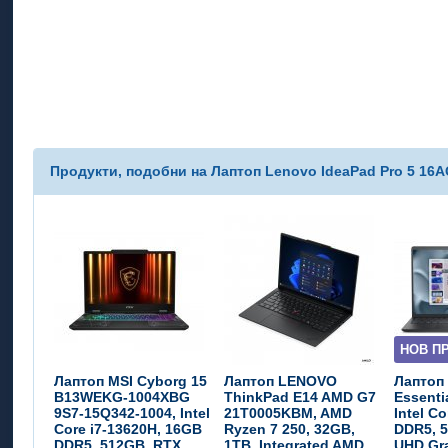
Продукти, подобни на Лаптоп Lenovo IdeaPad Pro 5 16A
НОВ П
Лаптоп MSI Cyborg 15
Лаптоп LENOVO
Лаптоп 
B13WEKG-1004XBG
ThinkPad E14 AMD G7
Essenti
9S7-15Q342-1004, Intel
21T0005KBM, AMD
Intel C
Core i7-13620H, 16GB
Ryzen 7 250, 32GB,
DDR5, 5
DDR5, 512GB, RTX...
1TB, Integrated AMD
UHD Gra