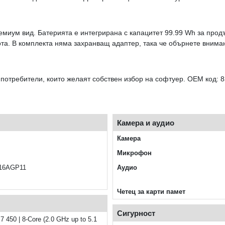
миум вид. Батерията е интегрирана с капацитет 99.99 Wh за продъл
та. В комплекта няма захранващ адаптер, така че обърнете вниман
отребители, които желаят собствен избор на софтуер. OEM код: 8
Камера и аудио
Камера
Микрофон
 16AGP11
Аудио
Четец за карти памет
Сигурност
 450 | 8-Core (2.0 GHz up to 5.1