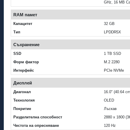
GHz, 16 MB Ca
RAM памет
Капацитет
32 GB
Тип
LPDDR5X
Съхранение
SSD
1 TB SSD
Форм фактор
M.2 2280
Интерфейс
PCIe NVMe
Дисплей
Диагонал
16.0" (40.64 cm
Технология
OLED
Покритие
Лъскав
Разделителна способност
2880 x 1800 (3
Честота на опресняване
120 Hz