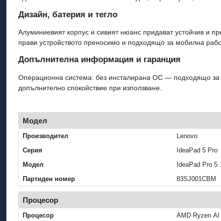
Дизайн, батерия и тегло
Алуминиевият корпус и сивият нюанс придават устойчив и пре
прави устройството преносимо и подходящо за мобилна рабо
Допълнителна информация и гаранция
Операционна система: без инсталирана ОС — подходящо за п
допълнително спокойствие при използване.
Модел
Производител
Lenovo
Серия
IdeaPad 5 Pro
Модел
IdeaPad Pro 5
Партиден номер
83SJ001CBM
Процесор
Процесор
AMD Ryzen AI 7