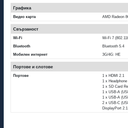
Графика
Видео карта
AMD Radeon 8
Свързаност
Wi‑Fi
Wi‑Fi 7 (802.11
Bluetooth
Bluetooth 5.4
Мобилен интернет
3G/4G: НЕ
Портове и слотове
Портове
1 x HDMI 2.1
1 x Headphone 
1 x SD Card R
1 x USB-A (US
1 x USB-A (US
2 x USB-C (US
DisplayPort 2.1