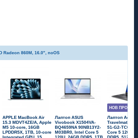
D Radeon 860M, 16.0", noOS
НОВ ПРОДУКТ
APPLE MacBook Air
Лаптоп ASUS
Лаптоп Acer
15.3 MDVT4ZE/A, Apple
Vivobook X1504VA-
Travelmate P2
M5 10-core, 16GB
BQ4659NA 90NB13Y2-
51-G2-TCO-55H
LPDDR5X, 1TB, 10-core
M03BR0, Intel Core 5
Core 5 120U, 
Integrated GPU, 15...
120U, 24GB DDR5, 1TB,
DDR5, 512GB, 