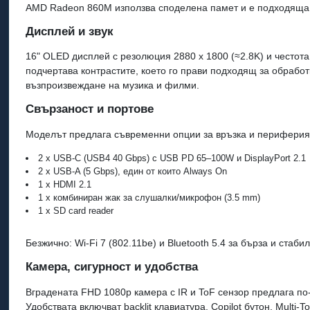
AMD Radeon 860M използва споделена памет и е подходяща з
Дисплей и звук
16" OLED дисплей с резолюция 2880 x 1800 (≈2.8K) и честота
подчертава контрастите, което го прави подходящ за обрабо
възпроизвеждане на музика и филми.
Свързаност и портове
Моделът предлага съвременни опции за връзка и периферия
2 x USB-C (USB4 40 Gbps) с USB PD 65–100W и DisplayPort 2.1
2 x USB-A (5 Gbps), един от които Always On
1 x HDMI 2.1
1 x комбиниран жак за слушалки/микрофон (3.5 mm)
1 x SD card reader
Безжично: Wi-Fi 7 (802.11be) и Bluetooth 5.4 за бърза и стаби
Камера, сигурност и удобства
Вградената FHD 1080p камера с IR и ToF сензор предлага по
Удобствата включват backlit клавиатура, Copilot бутон, Multi