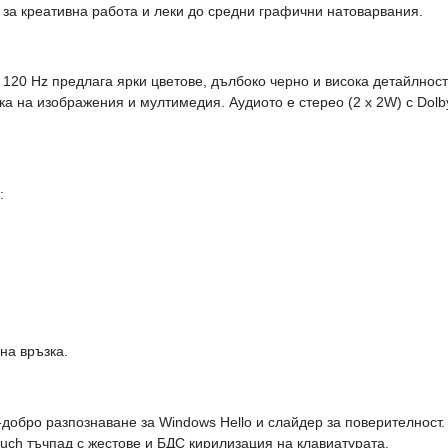
а креативна работа и леки до средни графични натоварвания.
 120 Hz предлага ярки цветове, дълбоко черно и висока детайлност
тка на изображения и мултимедия. Аудиото е стерео (2 x 2W) с Dol
:
лна връзка.
-добро разпознаване за Windows Hello и слайдер за поверителност.
‑Touch тъчпад с жестове и БДС кирилизация на клавиатурата.