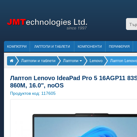
КОМПЮТРИ
ЛАПТОПИ И ТАБЛЕТИ
КОМПОНЕНТИ
ПЕРИФЕРИЯ
Лаптопи и таблети
Лаптопи
Lenovo
Лаптоп Lenov
Лаптоп Lenovo IdeaPad Pro 5 16AGP11 83
860M, 16.0", noOS
Продуктов код:
117605