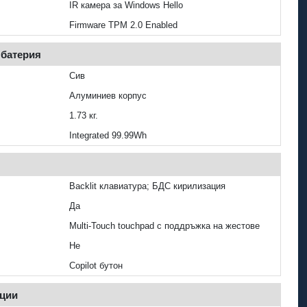
IR камера за Windows Hello
Firmware TPM 2.0 Enabled
 батерия
Сив
Алуминиев корпус
1.73 кг.
Integrated 99.99Wh
Backlit клавиатура; БДС кирилизация
Да
Multi‑Touch touchpad с поддръжка на жестове
Не
Copilot бутон
пции