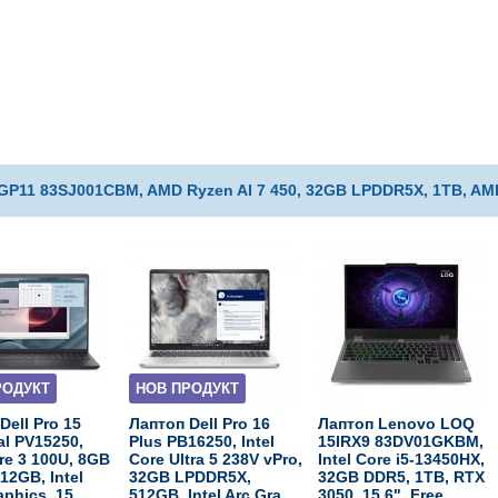
GP11 83SJ001CBM, AMD Ryzen AI 7 450, 32GB LPDDR5X, 1TB, AM
РОДУКТ
НОВ ПРОДУКТ
Dell Pro 15
Лаптоп Dell Pro 16
Лаптоп Lenovo LOQ
al PV15250,
Plus PB16250, Intel
15IRX9 83DV01GKBM,
ore 3 100U, 8GB
Core Ultra 5 238V vPro,
Intel Core i5-13450HX,
12GB, Intel
32GB LPDDR5X,
32GB DDR5, 1TB, RTX
phics, 15....
512GB, Intel Arc Gra...
3050, 15.6", Free...