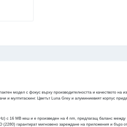
актен модел с фокус върху производителността и качеството на и
чи и мултитаскинг. Цветът Luna Grey и алуминиевият корпус прид
GHz) с 16 MB кеш и е произведен на 4 nm, предлагащ баланс межд
(2280) гарантират мигновено зареждане на приложения и бърз от