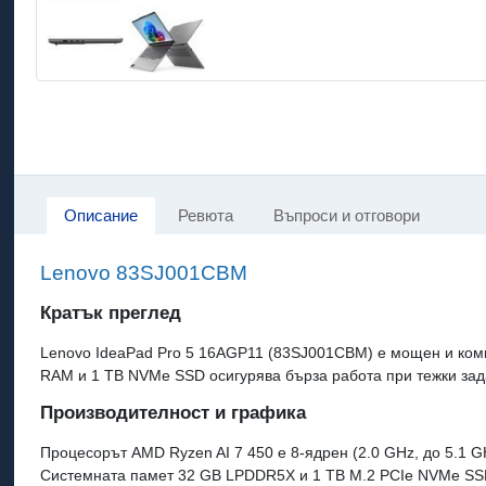
Описание
Ревюта
Въпроси и отговори
Lenovo 83SJ001CBM
Кратък преглед
Lenovo IdeaPad Pro 5 16AGP11 (83SJ001CBM) е мощен и комп
RAM и 1 TB NVMe SSD осигурява бърза работа при тежки зада
Производителност и графика
Процесорът AMD Ryzen AI 7 450 е 8-ядрен (2.0 GHz, до 5.1 
Системната памет 32 GB LPDDR5X и 1 TB M.2 PCIe NVMe SSD 