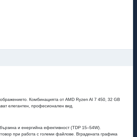
зображението. Комбинацията от AMD Ryzen AI 7 450, 32 GB
ават елегантен, професионален вид.
у бързина и енергийна ефективност (TDP 15–54W).
говор при работа с големи файлове. Вградената графика