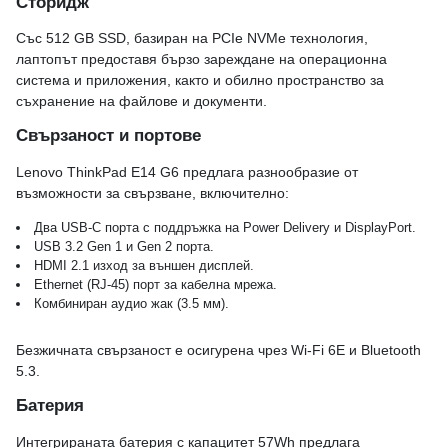
Сторидж
Със 512 GB SSD, базиран на PCIe NVMe технология,
лаптопът предоставя бързо зареждане на операционна
система и приложения, както и обилно пространство за
съхранение на файлове и документи.
Свързаност и портове
Lenovo ThinkPad E14 G6 предлага разнообразие от
възможности за свързване, включително:
Два USB-C порта с поддръжка на Power Delivery и DisplayPort.
USB 3.2 Gen 1 и Gen 2 порта.
HDMI 2.1 изход за външен дисплей.
Ethernet (RJ-45) порт за кабелна мрежа.
Комбиниран аудио жак (3.5 мм).
Безжичната свързаност е осигурена чрез Wi-Fi 6E и Bluetooth
5.3.
Батерия
Интегрираната батерия с капацитет 57Wh предлага