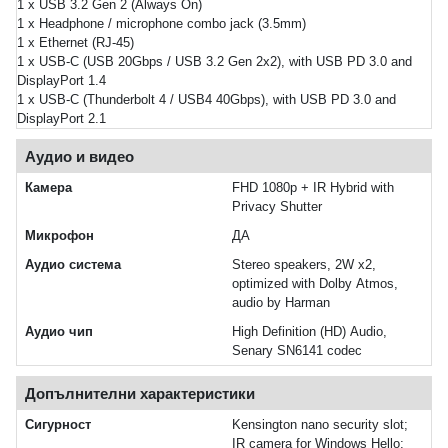
1 x USB 3.2 Gen 2 (Always On)
1 x Headphone / microphone combo jack (3.5mm)
1 x Ethernet (RJ-45)
1 x USB-C (USB 20Gbps / USB 3.2 Gen 2x2), with USB PD 3.0 and
DisplayPort 1.4
1 x USB-C (Thunderbolt 4 / USB4 40Gbps), with USB PD 3.0 and
DisplayPort 2.1
Аудио и видео
Камера
FHD 1080p + IR Hybrid with
Privacy Shutter
Микрофон
ДА
Аудио система
Stereo speakers, 2W x2,
optimized with Dolby Atmos,
audio by Harman
Аудио чип
High Definition (HD) Audio,
Senary SN6141 codec
Допълнителни характеристики
Сигурност
Kensington nano security slot;
IR camera for Windows Hello;