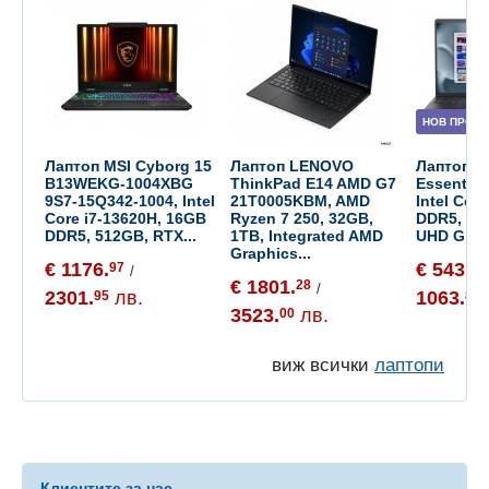
НОВ ПРОДУ
Лаптоп MSI Cyborg 15
Лаптоп LENOVO
Лаптоп De
B13WEKG-1004XBG
ThinkPad E14 AMD G7
Essential
9S7-15Q342-1004, Intel
21T0005KBM, AMD
Intel Cor
Core i7-13620H, 16GB
Ryzen 7 250, 32GB,
DDR5, 512
DDR5, 512GB, RTX...
1TB, Integrated AMD
UHD Graph
Graphics...
€ 1176.
€ 543.
97
91
/
€ 1801.
28
/
2301.
лв.
1063.
95
80
3523.
лв.
00
виж всички
лаптопи
Клиентите за нас