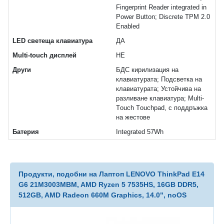
Fingerprint Reader integrated in
Power Button; Discrete TPM 2.0
Enabled
LED светеща клавиатура
ДА
Multi-touch дисплей
НЕ
Други
БДС кирилизация на
клавиатурата; Подсветка на
клавиатурата; Устойчива на
разливане клавиатура; Multi-
Тouch Тouchpad, с поддръжка
на жестове
Батерия
Integrated 57Wh
Продукти, подобни на Лаптоп LENOVO ThinkPad E14
G6 21M3003MBM, AMD Ryzen 5 7535HS, 16GB DDR5,
512GB, AMD Radeon 660M Graphics, 14.0", noOS