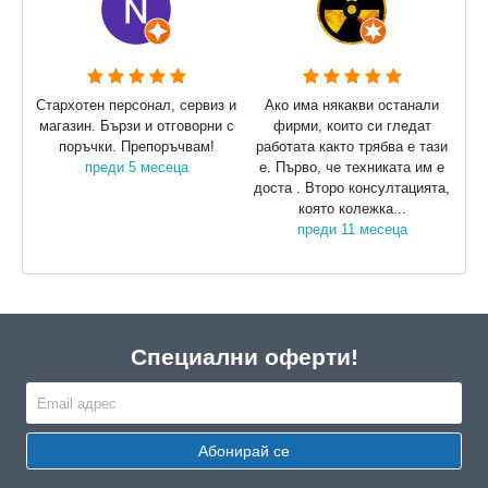
Стархотен персонал, сервиз и
Ако има някакви останали
магазин. Бързи и отговорни с
фирми, които си гледат
поръчки. Препоръчвам!
работата както трябва е тази
преди 5 месеца
е. Първо, че техниката им е
доста . Второ консултацията,
която колежка...
преди 11 месеца
Специални оферти!
Абонирай се