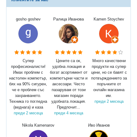
gosho goshev
Ралица Иванова
Kamen Stoychev
Супер
Цените са ок,
Много качествени
професионалисти!
удобна локация и
продукти на супер
Имах проблем с
богат асортимент от
цени, но се бавят с
настолен компютър,
компютърни части и
потвърждението за
бях на 90% сигурен,
аксесоари. Често
поръчките от
че е проблем със
пазарувам от този
онлайн магазина
захранването.
магазин поради
им.
Техника го погледна
удобната локация.
преди 2 месеца
(веднага) и каза
Предпочит...
преди 2 месеца
преди 4 месеца
Nikola Kamenarov
Иво Иванов