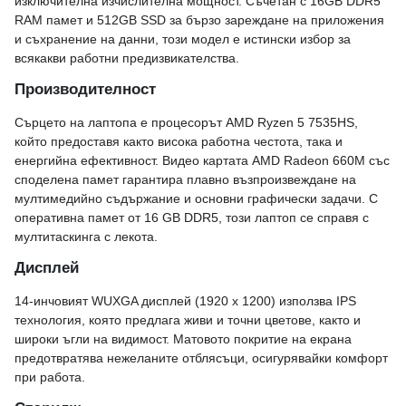
изключителна изчислителна мощност. Съчетан с 16GB DDR5
RAM памет и 512GB SSD за бързо зареждане на приложения
и съхранение на данни, този модел е истински избор за
всякакви работни предизвикателства.
Производителност
Сърцето на лаптопа е процесорът AMD Ryzen 5 7535HS,
който предоставя както висока работна честота, така и
енергийна ефективност. Видео картата AMD Radeon 660M със
споделена памет гарантира плавно възпроизвеждане на
мултимедийно съдържание и основни графически задачи. С
оперативна памет от 16 GB DDR5, този лаптоп се справя с
мултитаскинга с лекота.
Дисплей
14-инчовият WUXGA дисплей (1920 x 1200) използва IPS
технология, която предлага живи и точни цветове, както и
широки ъгли на видимост. Матовото покритие на екрана
предотвратява нежеланите отблясъци, осигурявайки комфорт
при работа.