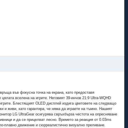
евръща във фокусна точка на екрана, като предоставя
 цялата вселена на игрите. Неговият 39-инчов 21:9 Ultra-WQHD
а игрите. Блестящият OLED дисплей издига цветовете на следващо
и и живи, като гарантира, че няма да играете на тъмно. Нашият
монитор LG UltraGear осигурява свръхбърза честота на опресняване
ивници и да се прицелват лесно. Времето за реакция от 0.03ms
с по-плавно движение и сюрреалистично визуално преливане.