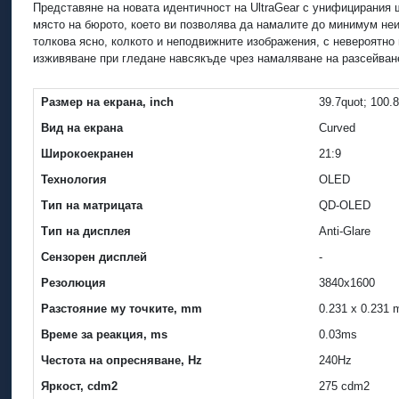
Представяне на новата идентичност на UltraGear с унифицирания 
място на бюрото, което ви позволява да намалите до минимум не
толкова ясно, колкото и неподвижните изображения, с невероятно
изживяване при гледане навсякъде чрез намаляване на разсейван
Размер на екрана, inch
39.7quot; 100.
Вид на екрана
Curved
Широкоекранен
21:9
Технология
OLED
Тип на матрицата
QD-OLED
Тип на дисплея
Anti-Glare
Сензорен дисплей
-
Резолюция
3840x1600
Разстояние му точките, mm
0.231 x 0.231
Време за реакция, ms
0.03ms
Честота на опресняване, Hz
240Hz
Яркост, cdm2
275 cdm2