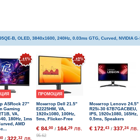
5QE-B, OLED, 3840x1600, 240Hz, 0.03ms GTG, Curved, NVIDIA G-
ОЦИЯ
ПРОМОЦИЯ
р ASRock 27"
Монитор Dell 21.5"
Монитор Lenovo 24.5"
m Gaming
E2225HM, VA,
R25i-30 67B7GACBEU,
T1B, VA,
1920x1080, 100Hz,
IPS, 1920x1080, 165Hz,
40, 180Hz, 1ms
5ms, Flicker-Free
0.5ms, Speakers
Curved, AMD
€ 84.
164.
лв.
€ 172.
337.
лв.
00
29
43
24
c...
/
/
95.62
322.
лв.
80
32
/