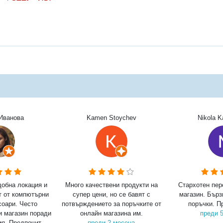
Иванова
Kamen Stoychev
Nikola 
добна локация и
Много качествени продукти на
Стархотен пер
т от компютърни
супер цени, но се бавят с
магазин. Бърз
соари. Често
потвърждението за поръчките от
поръчки. П
и магазин поради
онлайн магазина им.
преди 
я. Предпочит...
преди 2 месеца