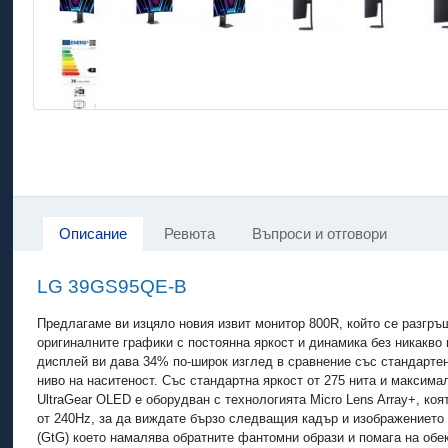
Описание
Ревюта
Въпроси и отговори
LG 39GS95QE-B
Предлагаме ви изцяло новия извит монитор 800R, който се разгръщ
оригиналните графики с постоянна яркост и динамика без никакво 
дисплей ви дава 34% по-широк изглед в сравнение със стандарте
ниво на наситеност. Със стандартна яркост от 275 нита и максима
UltraGear OLED е оборудван с технологията Micro Lens Array+, ко
от 240Hz, за да виждате бързо следващия кадър и изображението 
(GtG) което намалява обратните фантомни образи и помага на обе