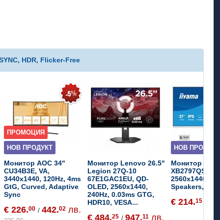
SYNC, HDR, Flicker-Free
ПРОМОЦИЯ
НОВ ПРОДУКТ
НОВ ПРОДУКТ
Монитор AOC 34"
Монитор Lenovo 26.5"
Монитор IIYA
CU34B3E, VA,
Legion 27Q-10
XB2797QSU-W1
3440x1440, 120Hz, 4ms
67E1GAC1EU, QD-
2560x1440, 75
GtG, Curved, Adaptive
OLED, 2560x1440,
Speakers, US
Sync
240Hz, 0.03ms GTG,
€ 214.
41
15
HDR10, VESA...
/
€ 226.
442.
лв.
00
02
/
€ 484.
947.
лв.
25
11
/