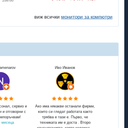
236.90
виж всички
монитори за компютри
Kamenarov
Иво Иванов
сонал, сервиз и
Ако има някакви останали фирми,
и и отговорни с
които си гледат работата както
репоръчвам!
трябва е тази е. Първо, че
5 месеца
техниката им е доста . Второ
консултацията, която колежка...