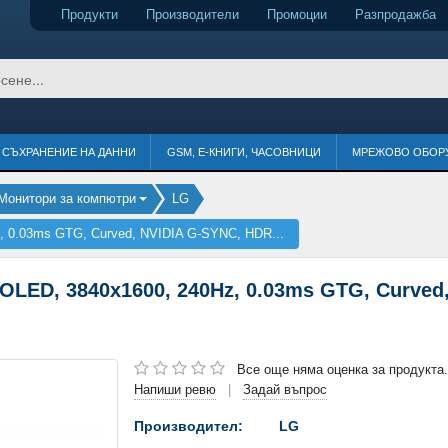
Продукти
Производители
Промоции
Разпродажба
СЪХРАНЕНИЕ НА ДАННИ
GSM, Е-КНИГИ, ЧАСОВНИЦИ
МРЕЖОВО ОБОР
Монитори за компютри
LG
, 0.03ms GTG, Curved, NVIDIA G-SYNC, HDR...
OLED, 3840x1600, 240Hz, 0.03ms GTG, Curved
Все още няма оценка за продукта.
Напиши ревю
Задай въпрос
|
Производител:
LG