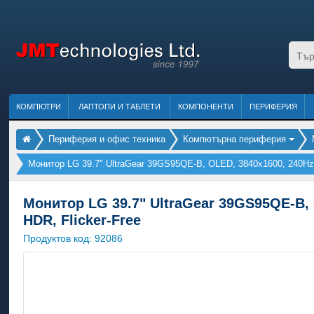
КОМПЮТРИ
ЛАПТОПИ И ТАБЛЕТИ
КОМПОНЕНТИ
ПЕРИФЕРИЯ
Периферия и офис техника
Компютърна периферия
Монитор LG 39.7" UltraGear 39GS95QE-B, OLED, 3840x1600, 240Hz
Монитор LG 39.7" UltraGear 39GS95QE-B, 
HDR, Flicker-Free
Продуктов код:
92086