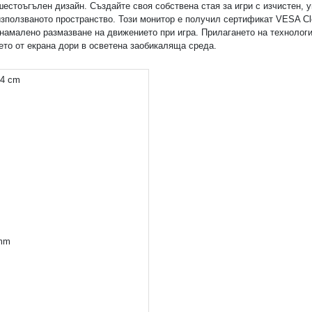
шестоъгълен дизайн. Създайте своя собствена стая за игри с изчистен,
използваното пространство. Този монитор е получил сертификат VESA Cl
 намалено размазване на движението при игрa. Прилагането на технолог
ето от екрана дори в осветена заобикаляща среда.
84 cm
 mm