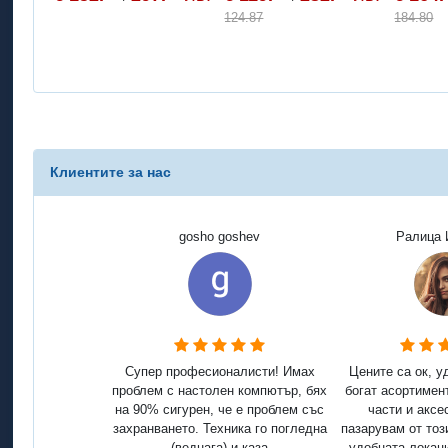
124.87
184.80
Клиентите за нас
gosho goshev
Ралица 
Супер професионалисти! Имах
Цените са ок, у
проблем с настолен компютър, бях
богат асортимен
на 90% сигурен, че е проблем със
части и аксе
захранването. Техника го погледна
пазарувам от тоз
(веднага) и каза
удобната локаци