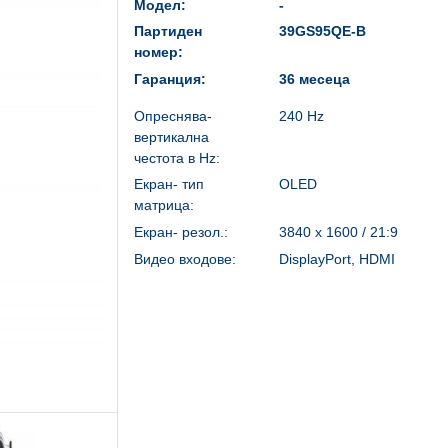
Модел:
-
Партиден
39GS95QE-B
номер:
Гаранция:
36 месеца
Опреснява-
240 Hz
вертикална
честота в Hz:
Екран- тип
OLED
матрица:
Екран- резол.:
3840 x 1600 / 21:9
Видео входове:
DisplayPort, HDMI