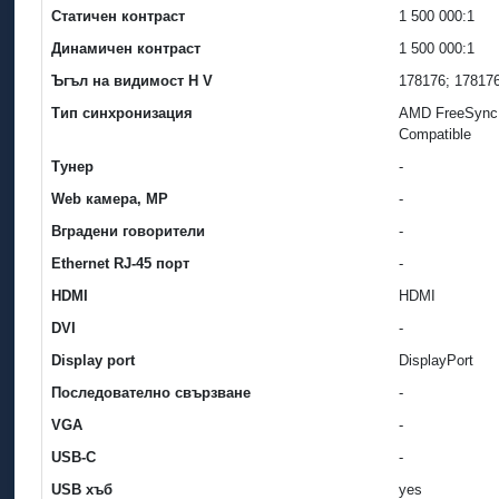
Статичен контраст
1 500 000:1
Динамичен контраст
1 500 000:1
Ъгъл на видимост H V
178176; 17817
Тип синхронизация
AMD FreeSync
Compatible
Тунер
-
Web камера, MP
-
Вградени говорители
-
Ethernet RJ-45 порт
-
HDMI
HDMI
DVI
-
Display port
DisplayPort
Последователно свързване
-
VGA
-
USB-C
-
USB хъб
yes