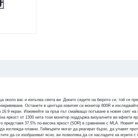
а около вас и изпълва света ви. Докато седите на бюрото си, той се пр
изкривяване. Останете в центъра извития си монитор 800R и изследвайте
н 16:9 екран. Изживейте за пръв път смайващо потъване в новия свят н
лна яркост от 1300 нита този монитор поддържа визуалните ви ефекти ярк
ято представя 37,5% по-висока яркост (SDR) в сравнение с MLA. Новият 
да изглежда плавно. Геймърите могат да реагират бързо, да улавят прот
ктите да се изобразяват ясно, ви позволява да се насладите на игрите 