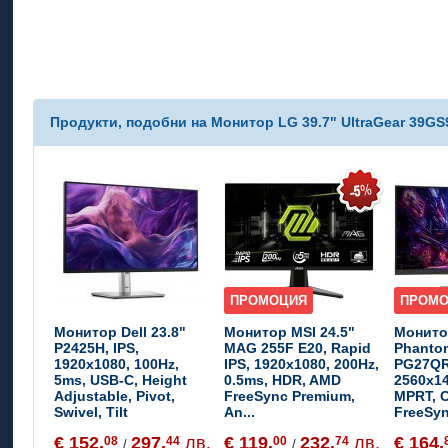
Продукти, подобни на Монитор LG 39.7" UltraGear 39GS9
ПРОМОЦИЯ
ПРОМ
Монитор Dell 23.8"
Монитор MSI 24.5"
Монито
P2425H, IPS,
MAG 255F E20, Rapid
Phanto
1920x1080, 100Hz,
IPS, 1920x1080, 200Hz,
PG27QR
5ms, USB-C, Height
0.5ms, HDR, AMD
2560x14
Adjustable, Pivot,
FreeSync Premium,
MPRT, 
Swivel, Tilt
An...
FreeSyn
€ 152.
297.
лв.
€ 119.
232.
лв.
€ 164.
08
44
00
74
/
/