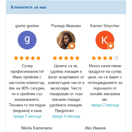
Клиентите за нас
gosho goshev
Ралица Иванова
Kamen Stoychev
Супер
Цените са ок,
Много качествени
професионалисти!
удобна локация и
продукти на супер
Имах проблем с
богат асортимент от
цени, но се бавят с
настолен компютър,
компютърни части и
потвърждението за
бях на 90% сигурен,
аксесоари. Често
поръчките от
че е проблем със
пазарувам от този
онлайн магазина
захранването.
магазин поради
им.
Техника го погледна
удобната локация.
преди 2 месеца
(веднага) и каза
Предпочит...
преди 2 месеца
преди 4 месеца
Nikola Kamenarov
Иво Иванов