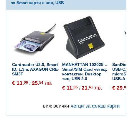
за Smart карти с чип, USB
Cardreader U2.0, Smart
MANHATTAN 102025 ::
SanDisk 
ID, 1.3m, AXAGON CRE-
Smart/SIM Card четец,
USB-C,Q
SM3T
контактен, Desktop
microSD™
тип, USB 2.0
USB-A Re
€ 13.
25.
лв.
06
54
/
€ 11.
21.
лв.
€ 29.
05
61
00
/
/
виж всички
четци за флаш карти