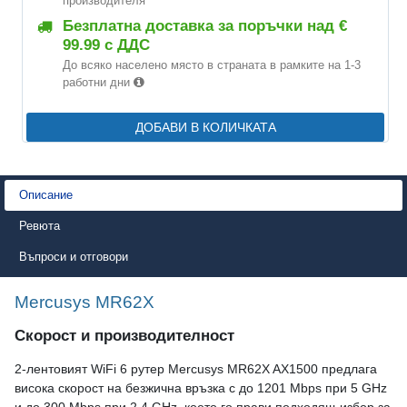
производителя
Безплатна доставка за поръчки над €
99.99 с ДДС
До всяко населено място в страната в рамките на 1-3
работни дни
ДОБАВИ В КОЛИЧКАТА
Описание
Ревюта
Въпроси и отговори
Mercusys MR62X
Скорост и производителност
2-лентовият WiFi 6 рутер Mercusys MR62X AX1500 предлага
висока скорост на безжична връзка с до 1201 Mbps при 5 GHz
и до 300 Mbps при 2.4 GHz, което го прави подходящ избор за