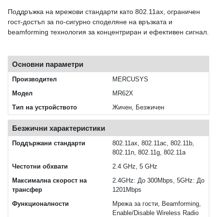
Поддръжка на мрежови стандарти като 802.11ax, ограничен
гост-достъп за по-сигурно споделяне на връзката и
beamforming технология за концентриран и ефективен сигнал.
Основни параметри
Производител
MERCUSYS
Модел
MR62X
Тип на устройството
Жичен, Безжичен
Безжични характеристики
Поддържани стандарти
802.11ax, 802.11ac, 802.11b,
802.11n, 802.11g, 802.11a
Честотни обхвати
2.4 GHz, 5 GHz
Максимална скорост на
2.4GHz: До 300Mbps, 5GHz: До
трансфер
1201Mbps
Функционалности
Мрежа за гости, Beamforming,
Enable/Disable Wireless Radio