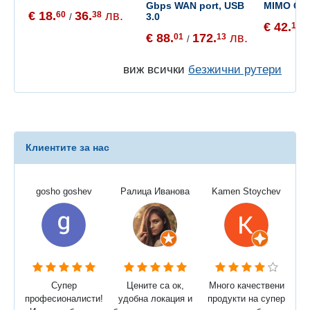
Gbps WAN port, USB
MIMO Gig
€ 18.
36.
лв.
60
38
3.0
/
€ 42.
11
/
€ 88.
172.
лв.
01
13
/
виж всички
безжични рутери
Клиентите за нас
gosho goshev
Ралица Иванова
Kamen Stoychev
Супер
Цените са ок,
Много качествени
професионалисти!
удобна локация и
продукти на супер