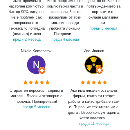
Имах проблем с
богат асортимент от
цени, но се бавят с
настолен компютър,
компютърни части и
потвърждението за
бях на 90% сигурен,
аксесоари. Често
поръчките от
че е проблем със
пазарувам от този
онлайн магазина
захранването.
магазин поради
им.
Техника го погледна
удобната локация.
преди 3 месеца
(веднага) и каза
Предпочит...
преди 2 месеца
преди 4 месеца
Nikola Kamenarov
Иво Иванов
Стархотен персонал, сервиз и
Ако има някакви останали
магазин. Бързи и отговорни с
фирми, които си гледат
поръчки. Препоръчвам!
работата както трябва е тази
преди 5 месеца
е. Първо, че техниката им е
доста . Второ консултацията,
която колежка...
преди 11 месеца