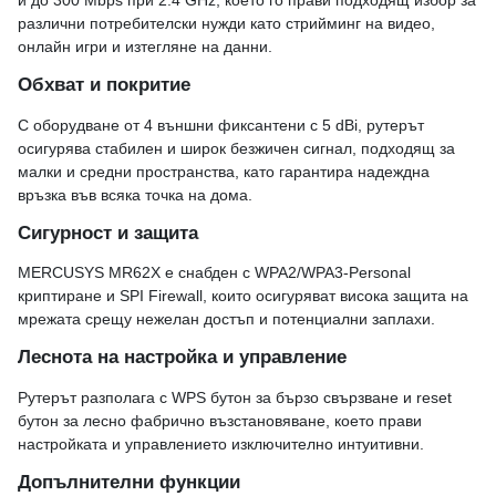
различни потребителски нужди като стрийминг на видео,
онлайн игри и изтегляне на данни.
Обхват и покритие
С оборудване от 4 външни фиксантени с 5 dBi, рутерът
осигурява стабилен и широк безжичен сигнал, подходящ за
малки и средни пространства, като гарантира надеждна
връзка във всяка точка на дома.
Сигурност и защита
MERCUSYS MR62X е снабден с WPA2/WPA3-Personal
криптиране и SPI Firewall, които осигуряват висока защита на
мрежата срещу нежелан достъп и потенциални заплахи.
Леснота на настройка и управление
Рутерът разполага с WPS бутон за бързо свързване и reset
бутон за лесно фабрично възстановяване, което прави
настройката и управлението изключително интуитивни.
Допълнителни функции