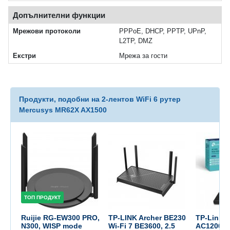
Допълнителни функции
Мрежови протоколи
PPPoE, DHCP, PPTP, UPnP,
L2TP, DMZ
Екстри
Мрежа за гости
Продукти, подобни на 2-лентов WiFi 6 рутер
Mercusys MR62X AX1500
ТОП ПРОДУКТ
Ruijie RG-EW300 PRO,
TP-LINK Archer BE230
TP-Link A
N300, WISP mode
Wi-Fi 7 BE3600, 2.5
AC1200 