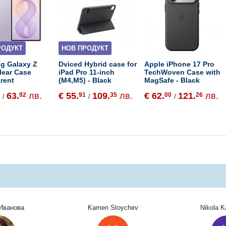
РОДУКТ
НОВ ПРОДУКТ
g Galaxy Z
Dviced Hybrid case for
Apple iPhone 17 Pro
lear Case
iPad Pro 11-inch
TechWoven Case with
rent
(M4,M5) - Black
MagSafe - Black
63.
лв.
€ 55.
109.
лв.
€ 62.
121.
лв.
8
92
91
35
00
26
/
/
/
Иванова
Kamen Stoychev
Nikola 