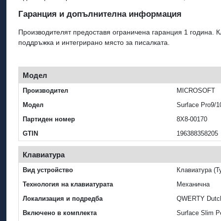
Гаранция и допълнителна информация
Производителят предоставя ограничена гаранция 1 година. К
поддръжка и интегрирано място за писалката.
Модел
Производител
MICROSOFT
Модел
Surface Pro9/1
Партиден номер
8X8-00170
GTIN
196388358205
Клавиатура
Вид устройство
Клавиатура (T
Технология на клавиатурата
Механична
Локализация и подредба
QWERTY Dutc
Включено в комплекта
Surface Slim P