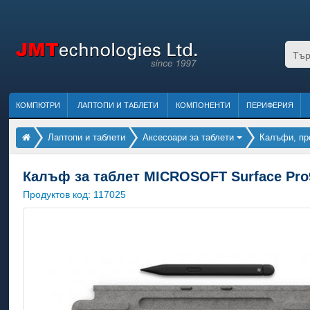
КОМПЮТРИ
ЛАПТОПИ И ТАБЛЕТИ
КОМПОНЕНТИ
ПЕРИФЕРИЯ
Лаптопи и таблети
Аксесоари за таблети
Калъфи, про
Калъф за таблет MICROSOFT Surface Pro9
Продуктов код:
117025