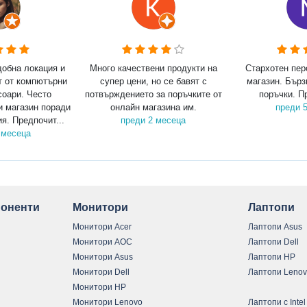
добна локация и
Много качествени продукти на
Стархотен пер
т от компютърни
супер цени, но се бавят с
магазин. Бърз
соари. Често
потвърждението за поръчките от
поръчки. П
и магазин поради
онлайн магазина им.
преди 
я. Предпочит...
преди 2 месеца
 месеца
оненти
Монитори
Лаптопи
Монитори Acer
Лаптопи Asus
Монитори AOC
Лаптопи Dell
Монитори Asus
Лаптопи HP
Монитори Dell
Лаптопи Leno
Монитори HP
Монитори Lenovo
Лаптопи с Intel