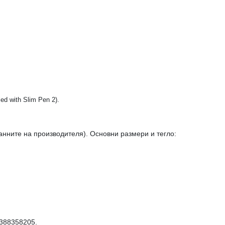
d with Slim Pen 2).
 данните на производителя). Основни размери и тегло:
6388358205.