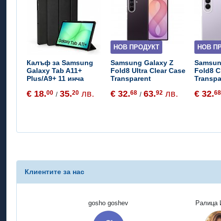
НОВ ПРОДУКТ
НОВ П
Калъф за Samsung
Samsung Galaxy Z
Samsun
Galaxy Tab A11+
Fold8 Ultra Clear Case
Fold8 C
Plus/A9+ 11 инча
Transparent
Transpa
€ 18.
35.
лв.
€ 32.
63.
лв.
€ 32.
00
20
68
92
6
/
/
Клиентите за нас
gosho goshev
Ралица 