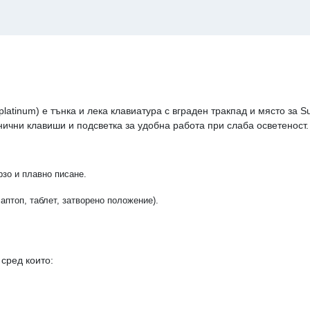
atinum) е тънка и лека клавиатура с вграден тракпад и място за Su
ични клавиши и подсветка за удобна работа при слаба осветеност.
зо и плавно писане.
аптоп, таблет, затворено положение).
сред които: