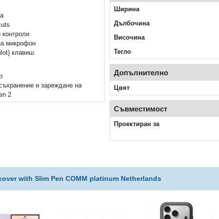
Ширина
ка
Дълбочина
cuts
 контроли
Височина
на микрофон
Тегло
lot) клавиш
Допълнително
р
съхранение и зареждане на
Цвят
en 2
Съвместимост
Проектиран за
over with Slim Pen COMM platinum Netherlands