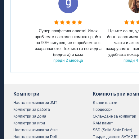
Супер професионалисти! Имах
Цените са ок, у
проблем с настолен компютър, бях
богат асортимен
на 90% сигурен, че е проблем със
части и аксе
захранването. Техника го погледна
пазарувам от тоз
(веднага) и каза
удобната локаци
преди 2 месеца
преди 4
Компютри
Компютърни комп
Настолни компютри JMT
Дънни платки
Компютри за работа
Процесори
Компютри за дома
Охлаждане за компютри
Компютри за игри
RAM памет
Настолни компютри Asus
SSD (Solid State Drive)
Настолни компютри Dell
Твърди дискове SATA 2.5"