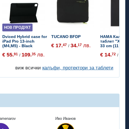
НОВ ПРОДУКТ
Dviced Hybrid case for
TUCANO BFDP
HAMA Калъф 
iPad Pro 13-inch
таблет "Xpand
€ 17.
34.
лв.
47
17
(M4,M5) - Black
33 cm (11 - 13
/
€ 55.
109.
лв.
€ 14.
28.
91
35
72
7
/
/
виж всички
калъфи, протектори за таблети
Kamenarov
Иво Иванов