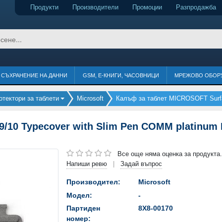
Продукти
Производители
Промоции
Разпродажба
СЪХРАНЕНИЕ НА ДАННИ
GSM, Е-КНИГИ, ЧАСОВНИЦИ
МРЕЖОВО ОБОР
тектори за таблети
Microsoft
Калъф за таблет MICROSOFT Surfac
/10 Typecover with Slim Pen COMM platinum 
Все още няма оценка за продукта.
Напиши ревю
Задай въпрос
|
Производител:
Microsoft
Модел:
-
Партиден
8X8-00170
номер: