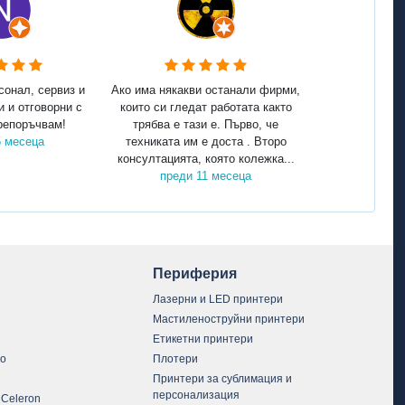
сонал, сервиз и
Ако има някакви останали фирми,
и и отговорни с
които си гледат работата както
репоръчвам!
трябва е тази е. Първо, че
5 месеца
техниката им е доста . Второ
консултацията, която колежка...
преди 11 месеца
Периферия
Лазерни и LED принтери
Мастиленоструйни принтери
Етикетни принтери
vo
Плотери
Принтери за сублимация и
персонализация
 Celeron