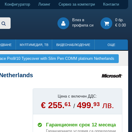
Конфигуратор
Лизинг
Сервиз за компютри
Контакти
Влез в
0 бр.
профила си
€ 0.00
УДВАНЕ
МУЛТИМЕДИЯ, ТВ
ВИДЕОНАБЛЮДЕНИЕ
ОЩЕ
e Pro9/10 Typecover with Slim Pen COMM platinum Netherlands
Netherlands
Цена с включен ДДС:
€ 255.
499.
лв.
61
93
/
Гаранционен срок 12 месеца
Гаранционните условия са определени