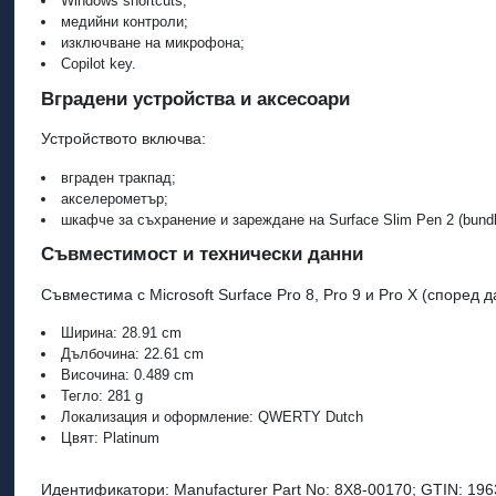
Windows shortcuts;
медийни контроли;
изключване на микрофона;
Copilot key.
Вградени устройства и аксесоари
Устройството включва:
вграден тракпад;
акселерометър;
шкафче за съхранение и зареждане на Surface Slim Pen 2 (bundle
Съвместимост и технически данни
Съвместима с Microsoft Surface Pro 8, Pro 9 и Pro X (според
Ширина: 28.91 cm
Дълбочина: 22.61 cm
Височина: 0.489 cm
Тегло: 281 g
Локализация и оформление: QWERTY Dutch
Цвят: Platinum
Идентификатори: Manufacturer Part No: 8X8-00170; GTIN: 19