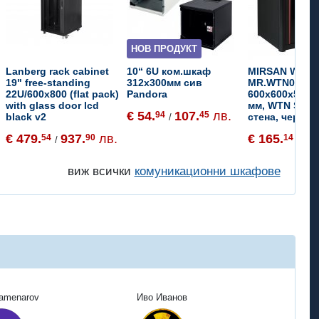
НОВ ПРОДУКТ
Lanberg rack cabinet
10“ 6U ком.шкаф
MIRSAN Wall 
19" free-standing
312х300мм сив
MR.WTN09U66
22U/600x800 (flat pack)
Pandora
600x600x512м
with glass door lcd
мм, WTN Serie
€ 54.
107.
лв.
94
45
black v2
стена, черен
/
€ 479.
937.
лв.
€ 165.
32
54
90
14
/
/
виж всички
комуникационни шкафове
Kamenarov
Иво Иванов