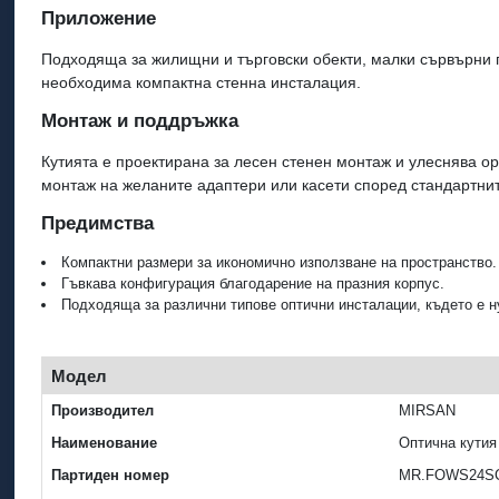
Приложение
Подходяща за жилищни и търговски обекти, малки сървърни по
необходима компактна стенна инсталация.
Монтаж и поддръжка
Кутията е проектирана за лесен стенен монтаж и улеснява о
монтаж на желаните адаптери или касети според стандартните
Предимства
Компактни размери за икономично използване на пространство.
Гъвкава конфигурация благодарение на празния корпус.
Подходяща за различни типове оптични инсталации, където е н
Модел
Производител
MIRSAN
Наименование
Оптична кутия
Партиден номер
MR.FOWS24SC