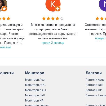
добна локация и
Много качествени продукти на
Стархотен пер
т от компютърни
супер цени, но се бавят с
магазин. Бърз
соари. Често
потвърждението за поръчките от
поръчки. П
и магазин поради
онлайн магазина им.
преди 
я. Предпочит...
преди 2 месеца
 месеца
оненти
Монитори
Лаптопи
Монитори Acer
Лаптопи Asus
Монитори AOC
Лаптопи Dell
Монитори Asus
Лаптопи HP
Монитори Dell
Лаптопи Leno
Монитори HP
Монитори Lenovo
Лаптопи с Intel