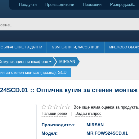
Продукти
Производители
Промоции
Разпродажба
СЪХРАНЕНИЕ НА ДАННИ
GSM, Е-КНИГИ, ЧАСОВНИЦИ
МРЕЖОВО ОБОР
Комуникационни шкафове
MIRSAN
я за стенен монтаж (празна), SCD
CD.01 :: Оптична кутия за стенен монтаж 
Все още няма оценка за продукта.
Напиши ревю
Задай въпрос
|
Производител:
MIRSAN
Модел:
MR.FOWS24SCD.01