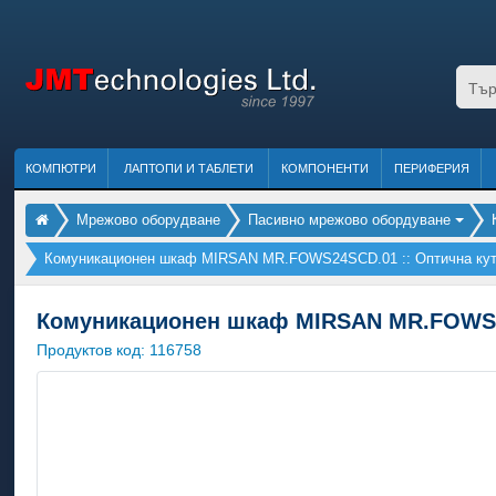
КОМПЮТРИ
ЛАПТОПИ И ТАБЛЕТИ
КОМПОНЕНТИ
ПЕРИФЕРИЯ
Мрежово оборудване
Пасивно мрежово обордуване
Комуникационен шкаф MIRSAN MR.FOWS24SCD.01 :: Оптична кути
Комуникационен шкаф MIRSAN MR.FOWS24S
Продуктов код:
116758