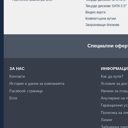
Твърди дискове SATA 3.5"
Видео карти
Компютърни кутии
Захранващи блокове
Специални офер
ЗА НАС
ИНФОРМАЦИЯ
Контакти
Как да купя?
История и данни за компанията
Условия за дос
Facebook страница
Начини за пла
Блог
Анулиране на п
Гаранционни у
Политика за ли
Лизинг
Забравена пар