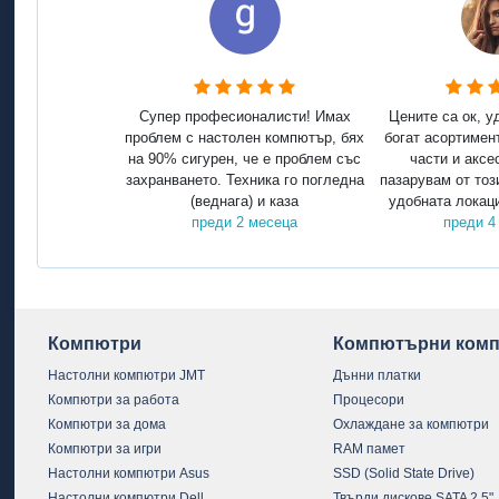
Супер професионалисти! Имах
Цените са ок, у
проблем с настолен компютър, бях
богат асортимен
на 90% сигурен, че е проблем със
части и аксе
захранването. Техника го погледна
пазарувам от тоз
(веднага) и каза
удобната локаци
преди 2 месеца
преди 4
Компютри
Компютърни комп
Настолни компютри JMT
Дънни платки
Компютри за работа
Процесори
Компютри за дома
Охлаждане за компютри
Компютри за игри
RAM памет
Настолни компютри Asus
SSD (Solid State Drive)
Настолни компютри Dell
Твърди дискове SATA 2.5"