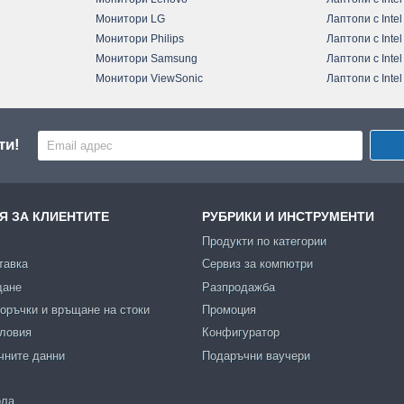
Монитори LG
Лаптопи с Intel
Монитори Philips
Лаптопи с Intel
Монитори Samsung
Лаптопи с Intel
Монитори ViewSonic
Лаптопи с Intel
ти!
 ЗА КЛИЕНТИТЕ
РУБРИКИ И ИНСТРУМЕНТИ
Продукти по категории
тавка
Сервиз за компютри
щане
Разпродажба
оръчки и връщане на стоки
Промоция
словия
Конфигуратор
чните данни
Подаръчни ваучери
ола