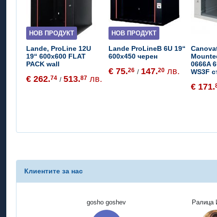
НОВ ПРОДУКТ
НОВ ПРОДУКТ
Lande, ProLine 12U
Lande ProLineB 6U 19“
Canovat
19“ 600x600 FLAT
600x450 черен
Mounte
PACK wall
0666A 
€ 75.
147.
лв.
26
20
WS3F с
/
€ 262.
513.
лв.
74
87
/
€ 171.
Клиентите за нас
gosho goshev
Ралица 