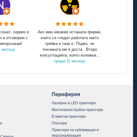
сонал, сервиз и
Ако има някакви останали фирми,
и и отговорни с
които си гледат работата както
репоръчвам!
трябва е тази е. Първо, че
5 месеца
техниката им е доста . Второ
консултацията, която колежка...
преди 11 месеца
Периферия
Лазерни и LED принтери
Мастиленоструйни принтери
Етикетни принтери
vo
Плотери
Принтери за сублимация и
персонализация
 Celeron