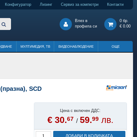
Конфигуратор
Лизинг
Сервиз за компютри
Контакти
Влез в
0 бр.
профила си
€ 0.00
УДВАНЕ
МУЛТИМЕДИЯ, ТВ
ВИДЕОНАБЛЮДЕНИЕ
ОЩЕ
(празна), SCD
Цена с включен ДДС:
€ 30.
59.
лв.
67
99
/
ДОБАВИ В КОЛИЧКАТА