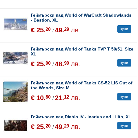
Геймърски пад World of WarCraft Shadowlands
- Bastion, XL
€ 25.
49.
лв.
20
29
купи
/
Геймърски пад World of Tanks TVP T 50/51, Size
XL
€ 25.
48.
лв.
00
90
купи
/
Геймърски пад World of Tanks CS-52 LIS Out of
the Woods, Size M
€ 10.
21.
лв.
80
12
купи
/
Геймърски пад Diablo IV - Inarius and Lilith, XL
€ 25.
49.
лв.
20
29
купи
/