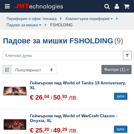
Периферия и офис техника
Компютърна периферия
Падове за мишки
FSHOLDING
Падове за мишки FSHOLDING
(9)
Филтри
(1)
»
Геймърски пад World of Tanks 15 Anniversary,
XL
€ 26.
50.
лв.
04
93
купи
/
Геймърски пад World of WarCraft Classic -
Onyxia, XL
€ 25.
49.
лв.
20
29
купи
/