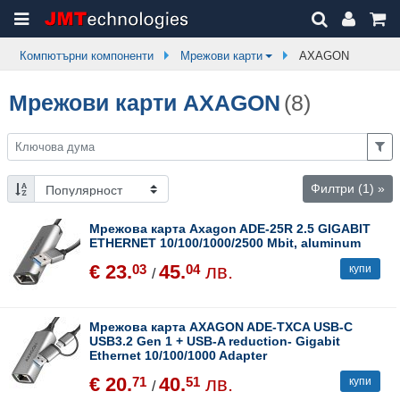
Компютърни компоненти
Мрежови карти
AXAGON
Мрежови карти AXAGON
(8)
Филтри
(1)
»
Мрежова карта Axagon ADE-25R 2.5 GIGABIT
ETHERNET 10/100/1000/2500 Mbit, aluminum
€ 23.
45.
лв.
03
04
купи
/
Мрежова карта AXAGON ADE-TXCA USB-C
USB3.2 Gen 1 + USB-A reduction- Gigabit
Ethernet 10/100/1000 Adapter
€ 20.
40.
лв.
71
51
купи
/