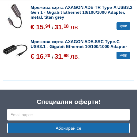
Мрежова карта AXAGON ADE-TR Type-A USB3.2
Gen 1 - Gigabit Ethernet 10/100/1000 Adapter,
metal, titan grey
€ 15.
31.
лв.
94
18
купи
/
Мрежова карта AXAGON ADE-SRC Type-C
USB3.1 - Gigabit Ethernet 10/100/1000 Adapter
€ 16.
31.
лв.
20
68
купи
/
Специални оферти!
Абонирай се