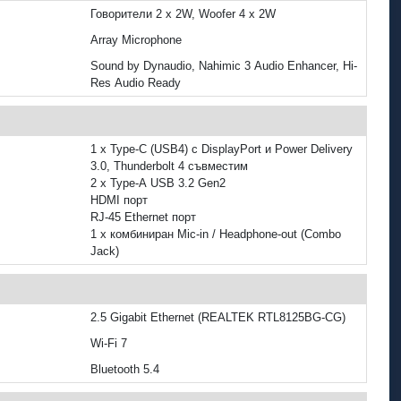
Говорители 2 x 2W, Woofer 4 x 2W
Array Microphone
Sound by Dynaudio, Nahimic 3 Audio Enhancer, Hi-
Res Audio Ready
1 x Type-C (USB4) с DisplayPort и Power Delivery
3.0, Thunderbolt 4 съвместим
2 x Type-A USB 3.2 Gen2
HDMI порт
RJ-45 Ethernet порт
1 x комбиниран Mic-in / Headphone-out (Combo
Jack)
2.5 Gigabit Ethernet (REALTEK RTL8125BG-CG)
Wi‑Fi 7
Bluetooth 5.4