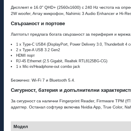
Дисплеят е 16.0" QHD+ (2560x1600) с 240 Hz честота на опрес
2W woofer, Array микрофон, Nahimic 3 Audio Enhancer и Hi-R
Свързаност и портове
Лаптопът предлага богата свързаност за периферия и мрежа
1 x Type-C USB4 (DisplayPort, Power Delivery 3.0, Thunderbolt 4 c
2 x Type-A USB 3.2 Gen2
HDMI порт
RJ-45 Ethernet (2.5 Gigabit, Realtek RTL8125BG-CG)
1 x Mic-in/Headphone-out combo jack
Безжично: Wi‑Fi 7 и Bluetooth 5.4.
Сигурност, батерия и допълнителни характерист
За сигурност са налични Fingerprint Reader, Firmware TPM (f
адаптер. Останал софтуер включва Nvidia App, True Color, Na
Модел