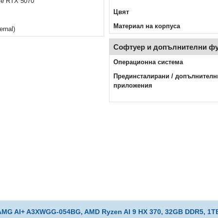
ce RTX 5070
Цвят
Материал на корпуса
ernal)
Софтуер и допълнителни ф
Операционна система
Прединсталирани / допълнителн
приложения
AMG AI+ A3XWGG-054BG, AMD Ryzen AI 9 HX 370, 32GB DDR5, 1TB