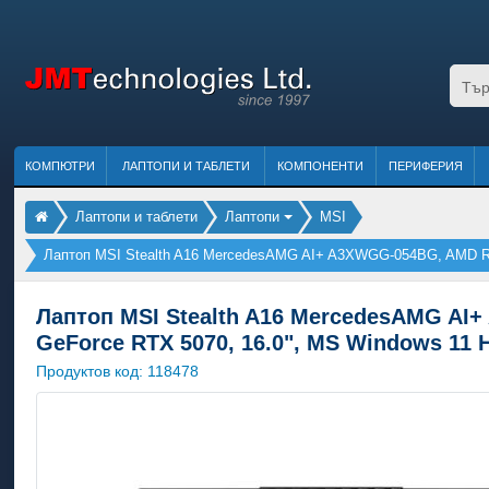
КОМПЮТРИ
ЛАПТОПИ И ТАБЛЕТИ
КОМПОНЕНТИ
ПЕРИФЕРИЯ
Лаптопи и таблети
Лаптопи
MSI
Лаптоп MSI Stealth A16 MercedesAMG AI+ A3XWGG-054BG, AMD Ry
Лаптоп MSI Stealth A16 MercedesAMG AI+
GeForce RTX 5070, 16.0", MS Windows 11
Продуктов код:
118478