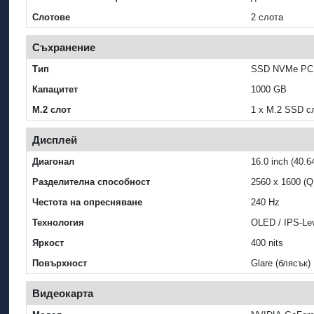
Слотове
2 слота
Съхранение
Тип
SSD NVMe PCI
Капацитет
1000 GB
M.2 слот
1 x M.2 SSD с
Дисплей
Диагонал
16.0 inch (40.6
Разделителна способност
2560 x 1600 (
Честота на опресняване
240 Hz
Технология
OLED / IPS-Le
Яркост
400 nits
Повърхност
Glare (блясък)
Видеокарта