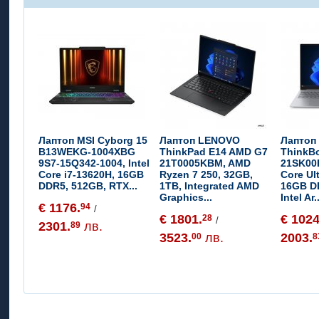
Лаптоп MSI Cyborg 15
Лаптоп LENOVO
Лаптоп
B13WEKG-1004XBG
ThinkPad E14 AMD G7
ThinkBo
9S7-15Q342-1004, Intel
21T0005KBM, AMD
21SK00
Core i7-13620H, 16GB
Ryzen 7 250, 32GB,
Core Ul
DDR5, 512GB, RTX...
1TB, Integrated AMD
16GB D
Graphics...
Intel Ar.
€ 1176.
94
/
€ 1801.
€ 1024
28
/
2301.
лв.
89
3523.
лв.
2003.
00
8