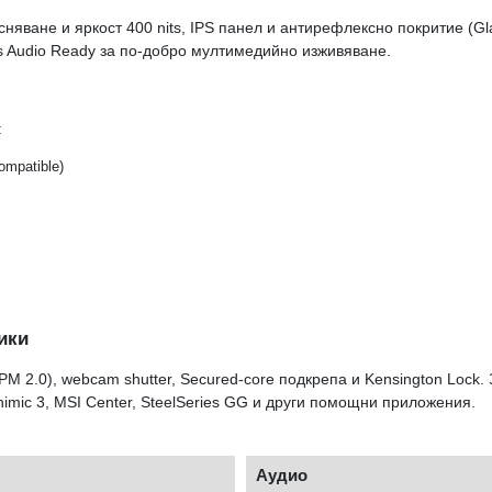
няване и яркост 400 nits, IPS панел и антирефлексно покритие (Gla
es Audio Ready за по-добро мултимедийно изживяване.
:
ompatible)
ики
TPM 2.0), webcam shutter, Secured-core подкрепа и Kensington Lock
himic 3, MSI Center, SteelSeries GG и други помощни приложения.
Аудио