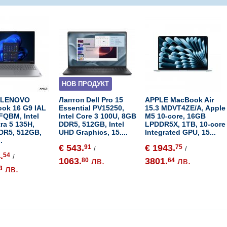
НОВ ПРОДУКТ
 LENOVO
Лаптоп Dell Pro 15
APPLE MacBook Air
ok 16 G9 IAL
Essential PV15250,
15.3 MDVT4ZE/A, Apple
FQBM, Intel
Intel Core 3 100U, 8GB
M5 10-core, 16GB
tra 5 135H,
DDR5, 512GB, Intel
LPDDR5X, 1TB, 10-core
DR5, 512GB,
UHD Graphics, 15....
Integrated GPU, 15...
..
€ 543.
€ 1943.
91
75
/
/
.
54
/
1063.
лв.
3801.
лв.
80
64
лв.
3