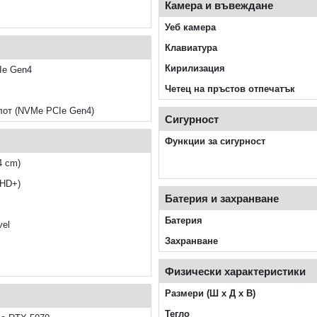
Камера и въвеждане
Уеб камера
Клавиатура
Кирилизация
e Gen4
Четец на пръстов отпечатък
лот (NVMe PCIe Gen4)
Сигурност
Функции за сигурност
4 cm)
QHD+)
Батерия и захранване
Батерия
vel
Захранване
Физически характеристики
Размери (Ш x Д x В)
Тегло