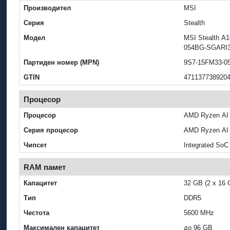
Производител
MSI
Серия
Stealth
Модел
MSI Stealth 
054BG-SGARI
Партиден номер (MPN)
9S7-15FM33-0
GTIN
471137738920
Процесор
Процесор
AMD Ryzen AI 
Серия процесор
AMD Ryzen AI
Чипсет
Integrated SoC
RAM памет
Капацитет
32 GB (2 x 16 
Тип
DDR5
Честота
5600 MHz
Максимален капацитет
до 96 GB