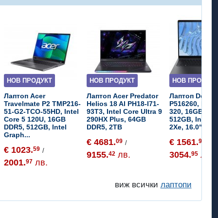
НОВ ПРОДУКТ
НОВ ПРОДУКТ
НОВ ПРОДУКТ
Лаптоп Acer
Лаптоп Acer Predator
Лаптоп Dell Pr
Travelmate P2 TMP216-
Helios 18 AI PH18-I71-
P516260, Intel
51-G2-TCO-55HD, Intel
93T3, Intel Core Ultra 9
320, 16GB DD
Core 5 120U, 16GB
290HX Plus, 64GB
512GB, Intel G
DDR5, 512GB, Intel
DDR5, 2TB
2Xe, 16.0", MS
Graph...
€ 4681.
€ 1561.
09
97
/
/
€ 1023.
59
/
9155.
лв.
3054.
лв.
42
95
2001.
лв.
97
виж всички
лаптопи