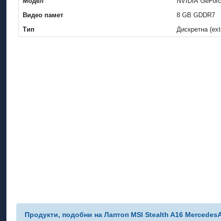
Модел
NVIDIA GeFor
Видео памет
8 GB GDDR7
Тип
Дискретна (ext
Продукти, подобни на Лаптоп MSI Stealth A16 Mercedes