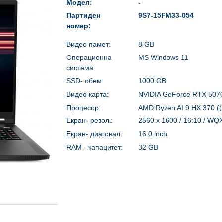
Модел:
-
Партиден
9S7-15FM33-054
номер:
Видео памет:
8 GB
Операционна
MS Windows 11
система:
SSD- обем:
1000 GB
Видео карта:
NVIDIA GeForce RTX 507
Процесор:
AMD Ryzen AI 9 HX 370 ((
Екран- резол.:
2560 x 1600 / 16:10 / W
Екран- диагонал:
16.0 inch.
RAM - капацитет:
32 GB