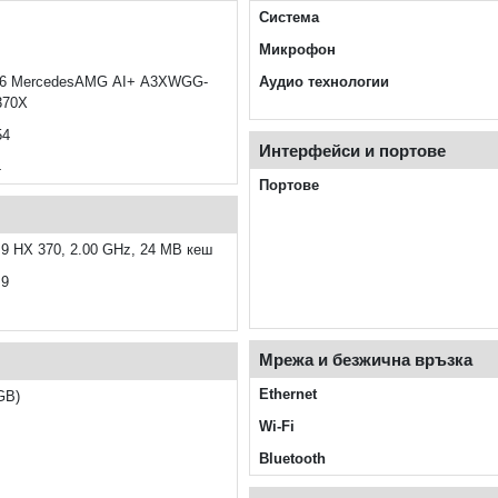
Система
Микрофон
A16 MercedesAMG AI+ A3XWGG-
Аудио технологии
370X
54
Интерфейси и портове
4
Портове
9 HX 370, 2.00 GHz, 24 MB кеш
 9
Мрежа и безжична връзка
Ethernet
GB)
Wi‑Fi
Bluetooth