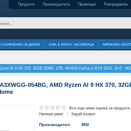
Продукти
Производители
Промоции
Разпродажба
СЪХРАНЕНИЕ НА ДАННИ
GSM, Е-КНИГИ, ЧАСОВНИЦИ
МРЕЖОВО ОБОР
zen AI 9 HX 370, 32GB DDR5, 1TB, NVIDIA GeForce RTX 5070, 16.0", M
 A3XWGG-054BG, AMD Ryzen AI 9 HX 370, 32G
 Home
Все още няма оценка за продукта.
Напиши ревю
Задай въпрос
|
Производител:
MSI