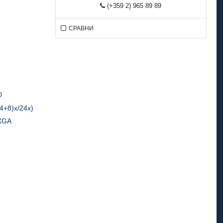
(+359 2) 965 89 89
СРАВНИ
0
4+8)x/24x)
QXGA