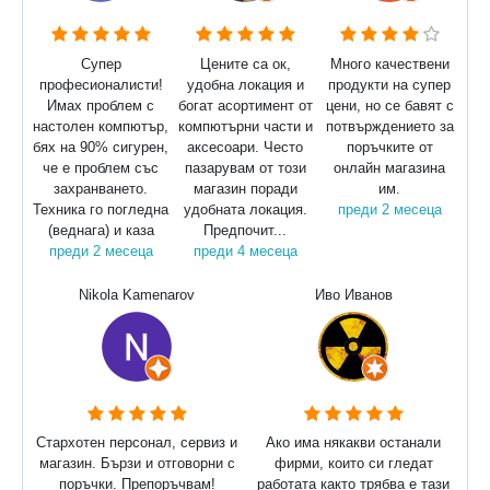
Супер
Цените са ок,
Много качествени
професионалисти!
удобна локация и
продукти на супер
Имах проблем с
богат асортимент от
цени, но се бавят с
настолен компютър,
компютърни части и
потвърждението за
бях на 90% сигурен,
аксесоари. Често
поръчките от
че е проблем със
пазарувам от този
онлайн магазина
захранването.
магазин поради
им.
Техника го погледна
удобната локация.
преди 2 месеца
(веднага) и каза
Предпочит...
преди 2 месеца
преди 4 месеца
Nikola Kamenarov
Иво Иванов
Стархотен персонал, сервиз и
Ако има някакви останали
магазин. Бързи и отговорни с
фирми, които си гледат
поръчки. Препоръчвам!
работата както трябва е тази