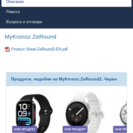
Описание
Ревюта
Въпроси и отговори
MyKronoz ZeRound
Product Sheet-ZeRound2-EN.pdf
Продукти, подобни на MyKronoz ZeRound2, Черен
НОВ ПРОДУКТ
НОВ ПРОДУКТ
НОВ ПРОДУ