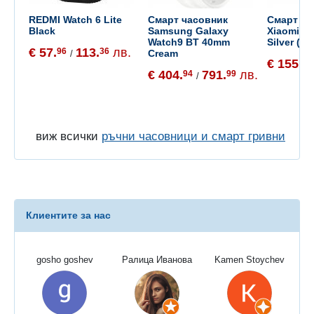
REDMI Watch 6 Lite
Смарт часовник
Смарт ча
Black
Samsung Galaxy
Xiaomi W
Watch9 BT 40mm
Silver (B
€ 57.
113.
лв.
96
36
Cream
/
€ 155.
65
€ 404.
791.
лв.
94
99
/
виж всички
ръчни часовници и смарт гривни
Клиентите за нас
gosho goshev
Ралица Иванова
Kamen Stoychev