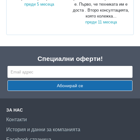
преди 5 месеца
е. Първо, че техниката им е
доста . Второ консултацията,
която колежка...
преди 11 месеца
Специални оферти!
Абонирай се
ЗА НАС
Контакти
История и данни за компанията
Facebook страница