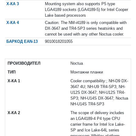
Х-КА 3
Mounting system also supports P5 type
LGA4189 sockets (LGA4189-5) for Intel Cooper
Lake based processors
Х-КА 4
Caution: The NM-i4189 is only compatible with
DX-3647 and TR4-SP3 series heatsinks and
cannot be used with any other Noctua cooler.
БАРКОД EAN-13
9010018201055
ПРОИЗВОДИТЕЛ
Noctua
ТИП
Монтажни планки
Х-КА 1
Cooler compatibility:; NH-D9 DX-
3647 4U; NH-U9 TR4-SP3; NH-
U12S DX-3647; NH-U12S TR4-
SP3; NH-U14S DX-3647; Noctua
NH-U14S TR4-SP3
Х-КА 2
The scope of delivery includes
an LGA4189-4 P4 type CPU
carrier frame for Intel Ice Lake-
SP and Ice Lake-64L series
processors Whitley platform.