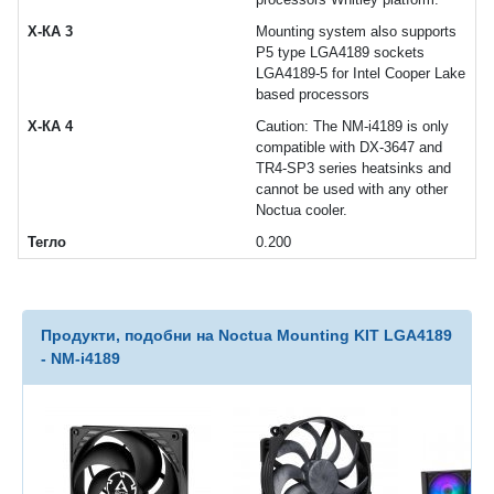
Х-КА 3
Mounting system also supports
P5 type LGA4189 sockets
LGA4189-5 for Intel Cooper Lake
based processors
Х-КА 4
Caution: The NM-i4189 is only
compatible with DX-3647 and
TR4-SP3 series heatsinks and
cannot be used with any other
Noctua cooler.
Тегло
0.200
Продукти, подобни на Noctua Mounting KIT LGA4189
- NM-i4189