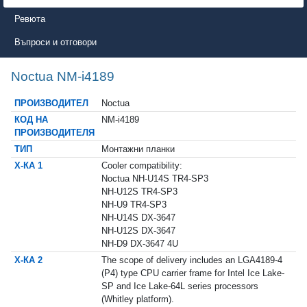
Ревюта
Въпроси и отговори
Noctua NM-i4189
ПРОИЗВОДИТЕЛ
Noctua
КОД НА
NM-i4189
ПРОИЗВОДИТЕЛЯ
ТИП
Монтажни планки
Х-КА 1
Cooler compatibility:
Noctua NH-U14S TR4-SP3
NH-U12S TR4-SP3
NH-U9 TR4-SP3
NH-U14S DX-3647
NH-U12S DX-3647
NH-D9 DX-3647 4U
Х-КА 2
The scope of delivery includes an LGA4189-4
(P4) type CPU carrier frame for Intel Ice Lake-
SP and Ice Lake-64L series processors
(Whitley platform).