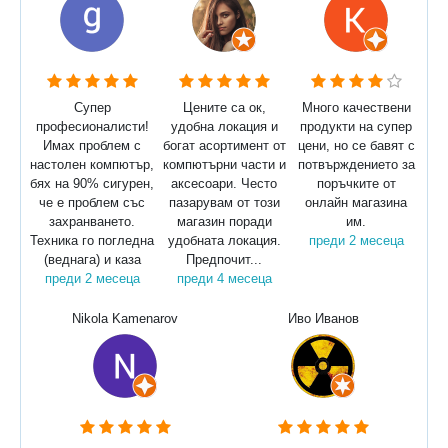
Супер
Цените са ок,
Много качествени
професионалисти!
удобна локация и
продукти на супер
Имах проблем с
богат асортимент от
цени, но се бавят с
настолен компютър,
компютърни части и
потвърждението за
бях на 90% сигурен,
аксесоари. Често
поръчките от
че е проблем със
пазарувам от този
онлайн магазина
захранването.
магазин поради
им.
Техника го погледна
удобната локация.
преди 2 месеца
(веднага) и каза
Предпочит...
преди 2 месеца
преди 4 месеца
Nikola Kamenarov
Иво Иванов