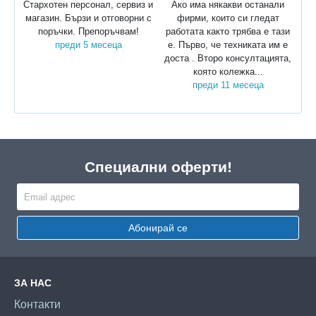
Стархотен персонал, сервиз и
Ако има някакви останали
магазин. Бързи и отговорни с
фирми, които си гледат
поръчки. Препоръчвам!
работата както трябва е тази
преди 5 месеца
е. Първо, че техниката им е
доста . Второ консултацията,
която колежка...
преди 11 месеца
Специални оферти!
Абонирай се
ЗА НАС
Контакти