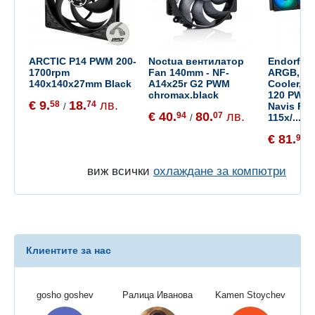
ARCTIC P14 PWM 200-
Noctua вентилатор
Endorfy N
1700rpm
Fan 140mm - NF-
ARGB, CP
140x140x27mm Black
A14x25r G2 PWM
Cooler, 
chromax.black
120 PWM 
€ 9.
18.
лв.
58
74
Navis F, I
/
€ 40.
80.
лв.
94
07
115x/...
/
€ 81.
94
/
виж всички
охлаждане за компютри
Клиентите за нас
gosho goshev
Ралица Иванова
Kamen Stoychev