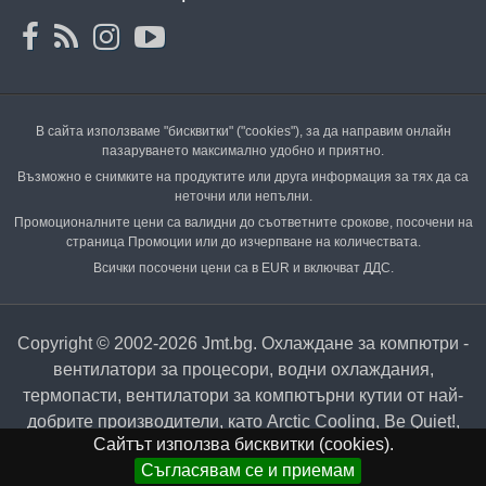
В сайта използваме "бисквитки" ("cookies"), за да направим онлайн
пазаруването максимално удобно и приятно.
Възможно е снимките на продуктите или друга информация за тях да са
неточни или непълни.
Промоционалните цени са валидни до съответните срокове, посочени на
страница Промоции или до изчерпване на количествата.
Всички посочени цени са в EUR и включват ДДС.
Copyright © 2002-2026 Jmt.bg. Охлаждане за компютри -
вентилатори за процесори, водни охлаждания,
термопасти, вентилатори за компютърни кутии от най-
добрите производители, като Arctic Cooling, Be Quiet!,
Сайтът използва бисквитки (cookies).
Cooler Master, Noctua и много други.
Съгласявам се и приемам