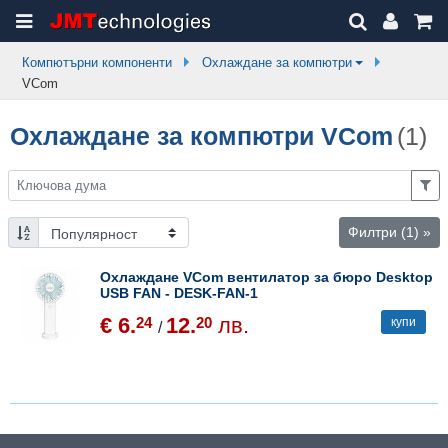
Компютърни компоненти
Охлаждане за компютри
VCom
Охлаждане за компютри VCom
(1)
Филтри
(1)
»
Охлаждане VCom вентилатор за бюро Desktop
USB FAN - DESK-FAN-1
€ 6.
12.
лв.
24
20
купи
/