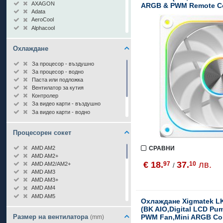
AXAGON
ARGB & PWM Remote Co
Adata
Logo Color Box)
AeroCool
Alphacool
Antec
Arctic Cooling
Охлаждане
Asus
Be Quiet!
За процесор - въздушно
BitFenix
За процесор - водно
Chieftec
Паста или подложка
Cooler Master
Вентилатор за кутия
Corsair
Контролер
Cougar
За видео карти - въздушно
Darkflash
За видео карти - водно
DeepCool
За памет
EK Water Blocks
За ssd
Endorfy
Процесорен сокет
За твърд диск
Evercool
Други
Fortron
AMD AM2
СРАВНИ
Fractal Design
AMD AM2+
€ 18.
37.
лв.
97
10
Fujitsu
AMD AM2/AM2+
/
Gamdias
AMD AM3
Gamemax
AMD AM3+
Genesis
AMD AM4
Geometric Future
AMD AM5
Охлаждане Xigmatek LK 
Gigabyte
AMD FM1
(BK AIO,Digital LCD P
Grizzly
AMD FM2
Размер на вентилатора
PWM Fan,Mini ARGB Cont
(mm)
HAVN
AMD FM2+