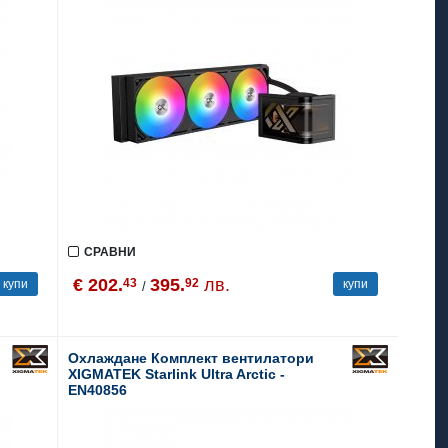
СРАВНИ
€ 202.
395.
лв.
43
92
купи
купи
/
Охлаждане Комплект вентилатори
XIGMATEK Starlink Ultra Arctic -
EN40856