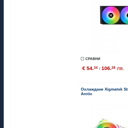
СРАВНИ
€ 54.
106.
лв.
34
28
/
Охлаждане Xigmatek Sta
Arctic