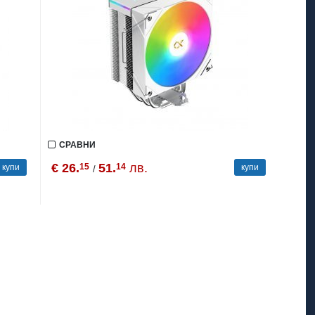
СРАВНИ
€ 26.
51.
лв.
15
14
купи
купи
/