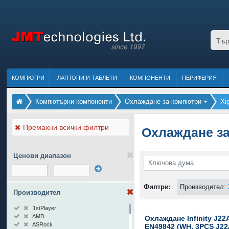
КОМПЮТРИ
ЛАПТОПИ И ТАБЛЕТИ
КОМПОНЕНТИ
ПЕРИФЕРИЯ
Компютърни компоненти
Охлаждане за компютри
Xi
Премахни всички филтри
Охлаждане за
Ценови диапазон
-
Филтри:
Производител:
Производител
1stPlayer
AMD
Охлаждане Infinity J22A
ASRock
EN49842 (WH, 3PCS J2