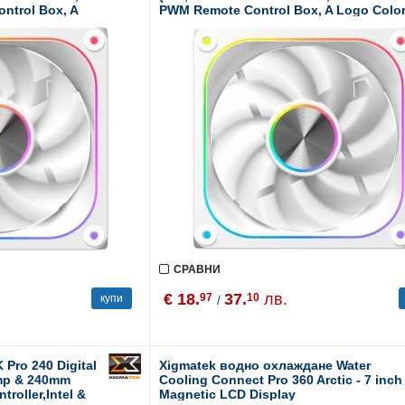
ntrol Box, A
PWM Remote Control Box, A Logo Colo
Box)
СРАВНИ
€ 18.
37.
лв.
97
10
купи
/
Pro 240 Digital
Xigmatek водно охлаждане Water
ump & 240mm
Cooling Connect Pro 360 Arctic - 7 inch
roller,Intel &
Magnetic LCD Display