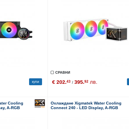
СРАВНИ
€ 202.
395.
лв.
43
92
купи
/
ter Cooling
Охлаждане Xigmatek Water Cooling
lay, A-RGB
Connect 240 - LED Display, A-RGB