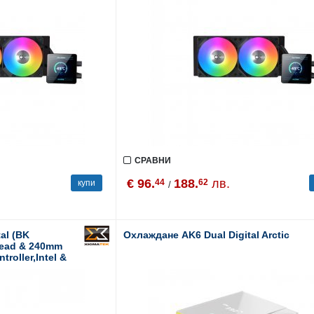
СРАВНИ
€ 96.
188.
лв.
44
62
купи
/
al (BK
Охлаждане AK6 Dual Digital Arctic
Head & 240mm
roller,Intel &