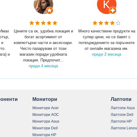
 Имах
Цените са ок, удобна локация и
Много качествени продукти на
ютър,
богат асортимент от
супер цени, но се бавят с
 е
компютърни части и аксесоари.
потвърждението за поръчките
то.
Често пазарувам от този
от онлайн магазина им.
ага) и
магазин поради удобната
преди 2 месеца
локация. Предпочит...
преди 4 месеца
оненти
Монитори
Лаптопи
Монитори Acer
Лаптопи Asus
Монитори AOC
Лаптопи Dell
Монитори Asus
Лаптопи HP
Монитори Dell
Лаптопи Leno
Монитори HP