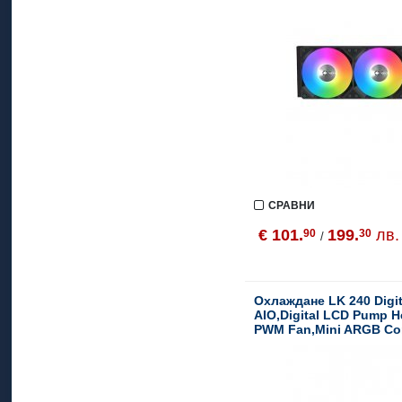
СРАВНИ
€ 101.
199.
лв.
90
30
/
Охлаждане LK 240 Digit
AIO,Digital LCD Pump 
PWM Fan,Mini ARGB Cont
AMD Mounting Kit)