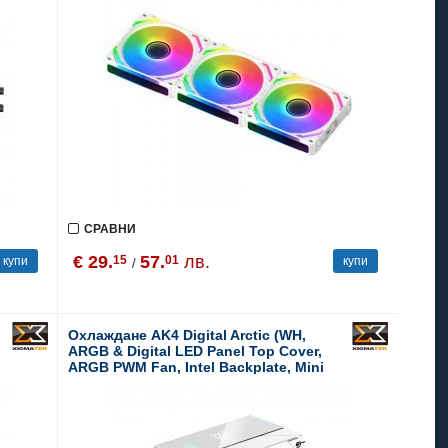
СРАВНИ
€ 29.
57.
лв.
15
01
купи
купи
/
Охлаждане AK4 Digital Arctic (WH,
ARGB & Digital LED Panel Top Cover,
ARGB PWM Fan, Intel Backplate, Mini
ARGB LED Controller)