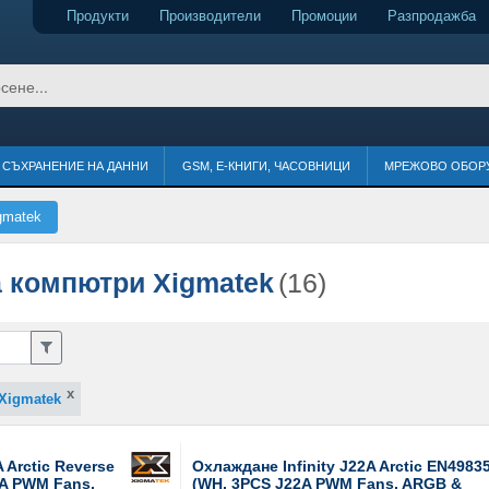
Продукти
Производители
Промоции
Разпродажба
СЪХРАНЕНИЕ НА ДАННИ
GSM, Е-КНИГИ, ЧАСОВНИЦИ
МРЕЖОВО ОБОР
gmatek
 компютри Xigmatek
(16)
Xigmatek
 Arctic Reverse
Охлаждане Infinity J22A Arctic EN4983
2A PWM Fans,
(WH, 3PCS J22A PWM Fans, ARGB &