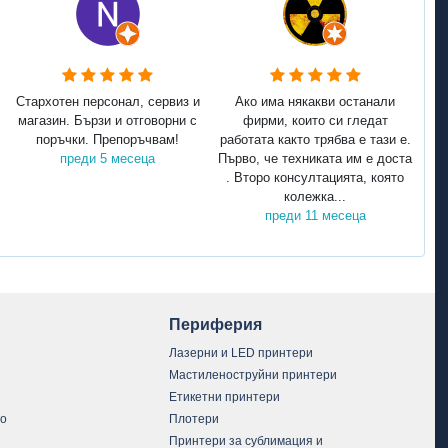
Стархотен персонал, сервиз и
Ако има някакви останали
магазин. Бързи и отговорни с
фирми, които си гледат
поръчки. Препоръчвам!
работата както трябва е тази е.
преди 5 месеца
Първо, че техниката им е доста
. Второ консултацията, която
колежка...
преди 11 месеца
Периферия
Лазерни и LED принтери
Мастиленоструйни принтери
Етикетни принтери
vo
Плотери
Принтери за сублимация и