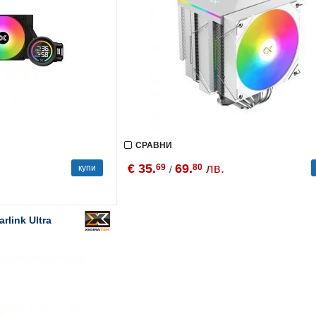
СРАВНИ
€ 35.
69.
лв.
69
80
купи
/
rlink Ultra