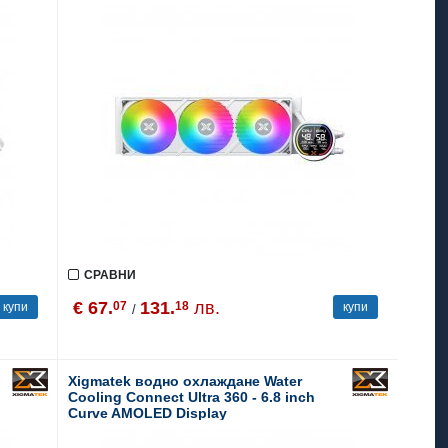
СРАВНИ
€ 67.
131.
лв.
07
18
купи
купи
/
Xigmatek водно охлаждане Water
Cooling Connect Ultra 360 - 6.8 inch
Curve AMOLED Display