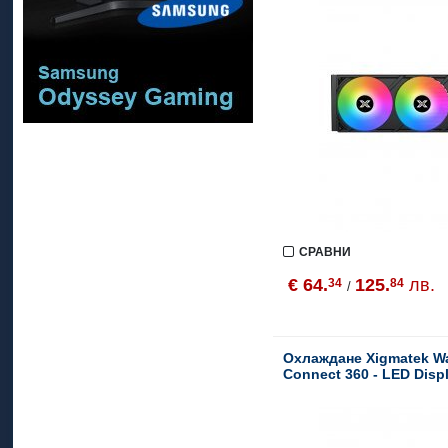
VCom
White Shark
Xigmatek
Zalman
СРАВНИ
€ 64.
125.
лв.
34
84
/
Охлаждане Xigmatek Wa
Connect 360 - LED Disp