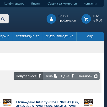
Конфигуратор
Лизинг
Сервиз за компютри
Контакти
Влез в
0 бр.
профила си
€ 0.00
УДВАНЕ
МУЛТИМЕДИЯ, ТВ
ВИДЕОНАБЛЮДЕНИЕ
ОЩЕ
Популярност
Цена
Цена
Най-нови
5
Охлаждане Infinity J22A EN49811 (BK,
3PCS J22A PWM Fans, ARGB & PWM