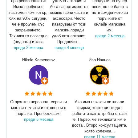
професионалисти!
удобна локация и
продукти на супер
Имах проблем с
богат асортимент от
цени, но се бавят с
настолен компютър,
компютърни части и
потвърждението за
бях на 90% сигурен,
аксесоари. Често
поръчките от
че е проблем със
пазарувам от този
онлайн магазина
захранването.
магазин поради
им.
Техника го погледна
удобната локация.
преди 2 месеца
(веднага) и каза
Предпочит...
преди 2 месеца
преди 4 месеца
Nikola Kamenarov
Иво Иванов
Стархотен персонал, сервиз и
Ако има някакви останали
магазин. Бързи и отговорни с
фирми, които си гледат
поръчки. Препоръчвам!
работата както трябва е тази
преди 5 месеца
е. Първо, че техниката им е
доста . Второ консултацията,
която колежка...
преди 11 месеца