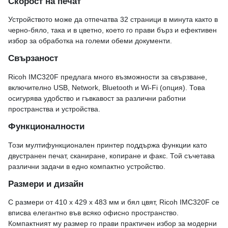
Скорост на печат
Устройството може да отпечатва 32 страници в минута както в
черно-бяло, така и в цветно, което го прави бърз и ефективен
избор за обработка на големи обеми документи.
Свързаност
Ricoh IMC320F предлага много възможности за свързване,
включително USB, Network, Bluetooth и Wi-Fi (опция). Това
осигурява удобство и гъвкавост за различни работни
пространства и устройства.
Функционалности
Този мултифункционален принтер поддържа функции като
двустранен печат, сканиране, копиране и факс. Той съчетава
различни задачи в едно компактно устройство.
Размери и дизайн
С размери от 410 x 429 x 483 мм и бял цвят, Ricoh IMC320F се
вписва елегантно във всяко офисно пространство.
Компактният му размер го прави практичен избор за модерни