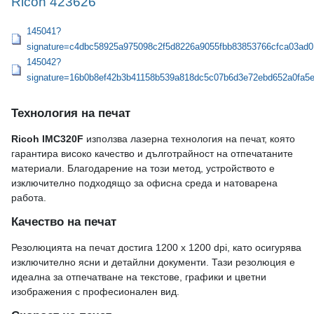
Ricoh 423626
145041?
signature=c4dbc58925a975098c2f5d8226a9055fbb83853766cfca03ad0
145042?
signature=16b0b8ef42b3b41158b539a818dc5c07b6d3e72ebd652a0fa5
Технология на печат
Ricoh IMC320F
използва лазерна технология на печат, която
гарантира високо качество и дълготрайност на отпечатаните
материали. Благодарение на този метод, устройството е
изключително подходящо за офисна среда и натоварена
работа.
Качество на печат
Резолюцията на печат достига 1200 x 1200 dpi, като осигурява
изключително ясни и детайлни документи. Тази резолюция е
идеална за отпечатване на текстове, графики и цветни
изображения с професионален вид.