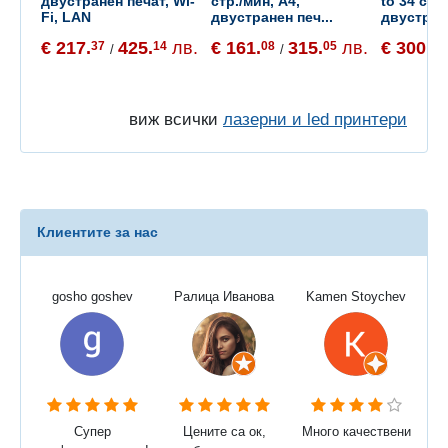
двустранен печат, Wi-
стр./мин, A4,
to 34 стр.
Fi, LAN
двустранен печ...
двустран
€ 217.
425.
лв.
€ 161.
315.
лв.
€ 300.
37
14
08
05
58
/
/
виж всички
лазерни и led принтери
Клиентите за нас
gosho goshev
Ралица Иванова
Kamen Stoychev
Супер
Цените са ок,
Много качествени