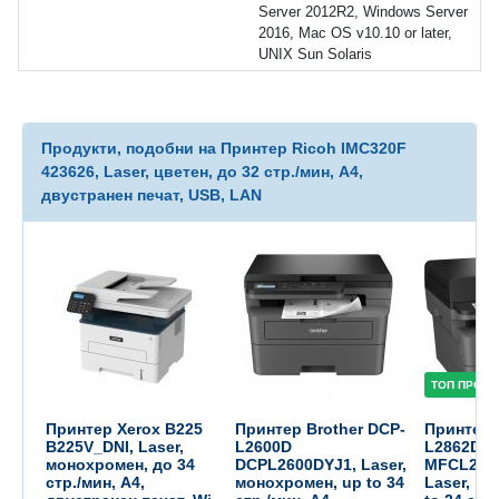
Server 2012R2, Windows Server
2016, Mac OS v10.10 or later,
UNIX Sun Solaris
Продукти, подобни на Принтер Ricoh IMC320F
423626, Laser, цветен, до 32 стр./мин, A4,
двустранен печат, USB, LAN
ТОП ПРОДУ
Принтер Xerox B225
Принтер Brother DCP-
Принтер 
B225V_DNI, Laser,
L2600D
L2862DW
монохромен, до 34
DCPL2600DYJ1, Laser,
MFCL286
стр./мин, A4,
монохромен, up to 34
Laser, м