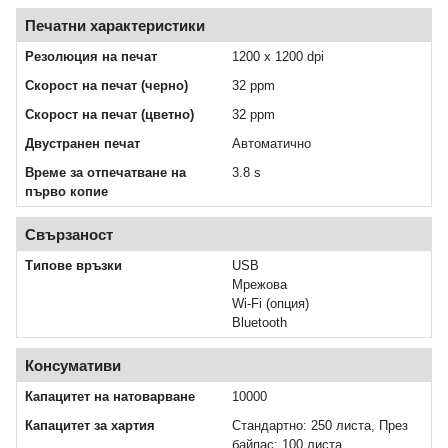
Печатни характеристики
Резолюция на печат
1200 x 1200 dpi
Скорост на печат (черно)
32 ppm
Скорост на печат (цветно)
32 ppm
Двустранен печат
Автоматично
Време за отпечатване на
3.8 s
първо копие
Свързаност
Типове връзки
USB
Мрежова
Wi-Fi (опция)
Bluetooth
Консумативи
Капацитет на натоварване
10000
Капацитет за хартия
Стандартно: 250 листа, През
байпас: 100 листа