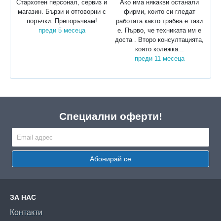
Стархотен персонал, сервиз и
Ако има някакви останали
магазин. Бързи и отговорни с
фирми, които си гледат
поръчки. Препоръчвам!
работата както трябва е тази
преди 5 месеца
е. Първо, че техниката им е
доста . Второ консултацията,
която колежка...
преди 11 месеца
Специални оферти!
Абонирай се
ЗА НАС
Контакти