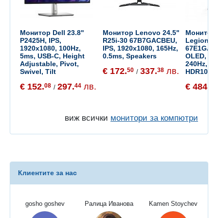
Монитор Dell 23.8"
Монитор Lenovo 24.5"
Монитор 
P2425H, IPS,
R25i-30 67B7GACBEU,
Legion 2
1920x1080, 100Hz,
IPS, 1920x1080, 165Hz,
67E1GAC1
5ms, USB-C, Height
0.5ms, Speakers
OLED, 25
Adjustable, Pivot,
240Hz, 0
€ 172.
337.
лв.
50
38
Swivel, Tilt
HDR10, VE
/
€ 152.
297.
лв.
€ 484.
08
44
25
/
виж всички
монитори за компютри
Клиентите за нас
gosho goshev
Ралица Иванова
Kamen Stoychev