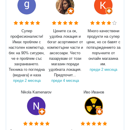
Супер
Цените са ок,
Много качествени
професионалисти!
удобна локация и
продукти на супер
Имах проблем с
богат асортимент от
цени, но се бавят с
настолен компютър,
компютърни части и
потвърждението за
бях на 90% сигурен,
аксесоари. Често
поръчките от
че е проблем със
пазарувам от този
онлайн магазина
захранването.
магазин поради
им.
Техника го погледна
удобната локация.
преди 2 месеца
(веднага) и каза
Предпочит...
преди 2 месеца
преди 4 месеца
Nikola Kamenarov
Иво Иванов