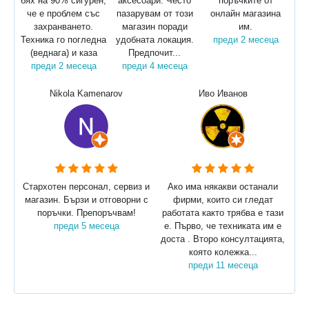
бях на 90% сигурен,
аксесоари. Често
поръчките от
че е проблем със
пазарувам от този
онлайн магазина
захранването.
магазин поради
им.
Техника го погледна
удобната локация.
преди 2 месеца
(веднага) и каза
Предпочит...
преди 2 месеца
преди 4 месеца
Nikola Kamenarov
Иво Иванов
Стархотен персонал, сервиз и
Ако има някакви останали
магазин. Бързи и отговорни с
фирми, които си гледат
поръчки. Препоръчвам!
работата както трябва е тази
преди 5 месеца
е. Първо, че техниката им е
доста . Второ консултацията,
която колежка...
преди 11 месеца