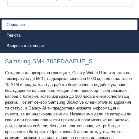
Описание
Ревюта
Въпроси и отговори
Samsung SM-L705FDAAEUE_S
Създаден да прекрачва границите, Galaxy Watch Ultra издържа на
температури до 55°C, надморска височина 9000 м, водно налягане
10 ATM и продължава да работи безупречно в подобни условия
благодарение на своя нов, мощен 3 nm процесор. Продължавай
напред с батерия, която издържа до 100 часа в енергоспестяващ
режим. Новият сензор Samsung BioActive следи отблизо здравния
ти статус, а Galaxy AI ти предоставя нужната информация и
съвети, за да надскочиш себе си. Независимо дали се катериш по
скали или правиш планински преходи в продължение на няколко
дни, надскочи себе си, без да се притесняваш, че трябва да
презаредиш батерията. Превключвай лесно между отделните
режими – режимът за спестяване на енергия по време на