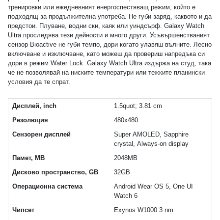
тренировки или ежедневният енергоспестяващ режим, който е
подходящ за продължителна употреба. Не губи заряд, каквото и да
предстои. Плуване, водни ски, каяк или уиндсърф. Galaxy Watch
Ultra проследява тези дейности и много други. Усъвършенстваният
сензор Bioactive не губи темпо, дори когато улавяш вълните. Лесно
включване и изключване, като можеш да провериш напредъка си
дори в режим Water Lock. Galaxy Watch Ultra издържа на студ, така
че не позволявай на ниските температури или тежките планински
условия да те спрат.
Дисплей, inch
1.5quot; 3.81 cm
Резолюция
480x480
Сензорен дисплей
Super AMOLED, Sapphire
crystal, Always-on display
Памет, MB
2048MB
Дисково пространство, GB
32GB
Операционна система
Android Wear OS 5, One UI
Watch 6
Чипсет
Exynos W1000 3 nm