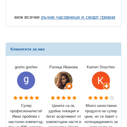
виж всички
ръчни часовници и смарт гривни
Клиентите за нас
gosho goshev
Ралица Иванова
Kamen Stoychev
Супер
Цените са ок,
Много качествени
професионалисти!
удобна локация и
продукти на супер
Имах проблем с
богат асортимент от
цени, но се бавят с
настолен компютър,
компютърни части и
потвърждението за