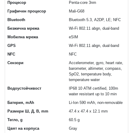
Процесор
Penta-core 3nm
Графичен процесор
Mali-G68
Bluetooth
Bluetooth 5.3, A2DP, LE; NFC
Безжична мрежа
Wi-Fi 802.11 abgn, dual-band
Мобилна мрежа
eSIM
GPS
Wi-Fi 802.11 abgn, dual-band
NFC
NFC
Сензори
Accelerometer, gyro, heart rate,
barometer, altimeter, compass,
SpO2, temperature body,
temperature water
Водоустойчивост
IP68 10 ATM certified, 100m
water resistant up to 10 min
Батерия, mAh
Li-Ion 590 mAh, non-removable
Размери Ш, Д, В, mm
47.4 x 47.4 x 12.1 mm
Тегло, g
60.5 g
Цвят на корпуса
Gray