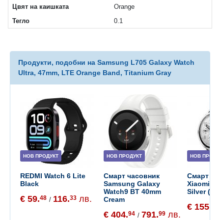
Цвят на каишката
Orange
Тегло
0.1
Продукти, подобни на Samsung L705 Galaxy Watch
Ultra, 47mm, LTE Orange Band, Titanium Gray
НОВ ПРОДУКТ
НОВ ПРОДУКТ
НОВ ПРОДУ
REDMI Watch 6 Lite
Смарт часовник
Смарт ча
Black
Samsung Galaxy
Xiaomi W
Watch9 BT 40mm
Silver (B
€ 59.
116.
лв.
48
33
Cream
/
€ 155.
65
€ 404.
791.
лв.
94
99
/