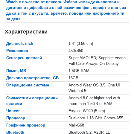
Watch е по-лесно от всякога. Избери измежду аналогови и
дигитални циферблати с най-различен фон, шрифт и цвят, за
да са в тон с вкуса ти, времето, повода или настроението ти
за деня.
Характеристики
Дисплей, inch
1.4" (3.56 cm)
Резолюция
450x450
Сензорен дисплей
Super AMOLED; Sapphire crystal,
Full Color Always On Display
Памет, MB
1.5GB RAM
Дисково пространство, GB
16GB
Операционна система
Android Wear OS 3.5, One UI
Watch 4.5
Съвместими операционни
Android 8.0 or higher and with
системи
more than 1.5GB of RAM
Чипсет
Exynos W920 (5 nm)
Процесор
Dual-core 1.18 GHz Cortex-A55
Графичен процесор
Mali-G68
Bluetooth
Bluetooth 5.2, A2DP, LE