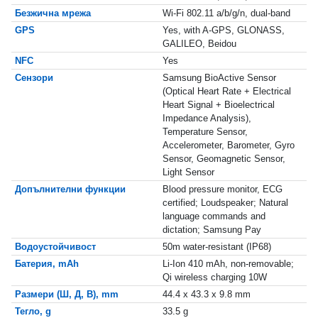
Безжична мрежа
Wi-Fi 802.11 a/b/g/n, dual-band
GPS
Yes, with A-GPS, GLONASS,
GALILEO, Beidou
NFC
Yes
Сензори
Samsung BioActive Sensor
(Optical Heart Rate + Electrical
Heart Signal + Bioelectrical
Impedance Analysis),
Temperature Sensor,
Accelerometer, Barometer, Gyro
Sensor, Geomagnetic Sensor,
Light Sensor
Допълнителни функции
Blood pressure monitor, ECG
certified; Loudspeaker; Natural
language commands and
dictation; Samsung Pay
Водоустойчивост
50m water-resistant (IP68)
Батерия, mAh
Li-Ion 410 mAh, non-removable;
Qi wireless charging 10W
Размери (Ш, Д, В), mm
44.4 x 43.3 x 9.8 mm
Тегло, g
33.5 g