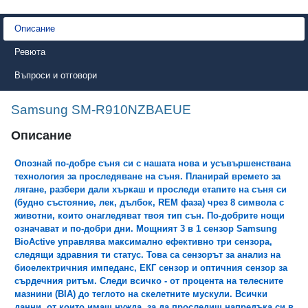
Описание
Ревюта
Въпроси и отговори
Samsung SM-R910NZBAEUE
Описание
Опознай по-добре съня си с нашата нова и усъвършенствана
технология за проследяване на съня. Планирай времето за
лягане, разбери дали хъркаш и проследи етапите на съня си
(будно състояние, лек, дълбок, REM фаза) чрез 8 символа с
животни, които онагледяват твоя тип сън. По-добрите нощи
означават и по-добри дни. Мощният 3 в 1 сензор Samsung
BioActive управлява максимално ефективно три сензора,
следящи здравния ти статус. Това са сензорът за анализ на
биоелектричния импеданс, ЕКГ сензор и оптичния сензор за
сърдечния ритъм. Следи всичко - от процента на телесните
мазнини (BIA) до теглото на скелетните мускули. Всички
данни, от които имаш нужда, за да проследиш напредъка си в