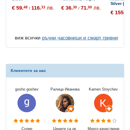
Silver (B
€ 59.
116.
лв.
€ 36.
71.
лв.
48
33
30
00
/
/
€ 155.
65
виж всички
ръчни часовници и смарт гривни
Клиентите за нас
gosho goshev
Ралица Иванова
Kamen Stoychev
Супер
Цените са ок,
Много качествени