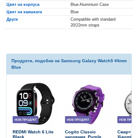
Цвят на корпуса
Blue Aluminium Case
Цвят на каишката
Blue
Други
Compatible with standard
20/22mm straps
Продукти, подобни на Samsung Galaxy Watch5 44mm
Blue
НОВ ПРОДУКТ
НОВ ПРОДУКТ
НОВ ПРОДУ
REDMI Watch 6 Lite
Cogito Classic
Смарт ча
Black
часовник, Purple
Xiaomi W