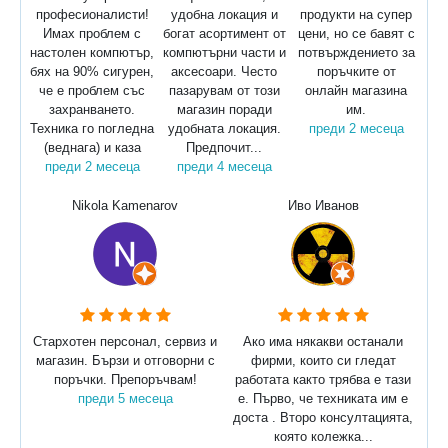
професионалисти!
удобна локация и
продукти на супер
Имах проблем с
богат асортимент от
цени, но се бавят с
настолен компютър,
компютърни части и
потвърждението за
бях на 90% сигурен,
аксесоари. Често
поръчките от
че е проблем със
пазарувам от този
онлайн магазина
захранването.
магазин поради
им.
Техника го погледна
удобната локация.
преди 2 месеца
(веднага) и каза
Предпочит...
преди 2 месеца
преди 4 месеца
Nikola Kamenarov
Иво Иванов
Стархотен персонал, сервиз и
Ако има някакви останали
магазин. Бързи и отговорни с
фирми, които си гледат
поръчки. Препоръчвам!
работата както трябва е тази
преди 5 месеца
е. Първо, че техниката им е
доста . Второ консултацията,
която колежка...