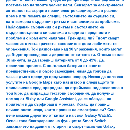
постигането на твоите уелнес цели. Сензорът за електрическа
активност на сърцето прави електрокардиограма в реално
време и ти помага да следиш състоянието на сърцето си,
като измерва сърдечния ритъм и сигнализира за проблеми.
Наблюдавай сърдечния си ритъм и състоянието на
сърдечносъдовата си система и следи за нередности и
проблеми с кръвното налягане. Тренираш ли? Твоят смарт
часовник отчита крачките, калориите и дори любимите ти
упражнения. Той разпознава над 90 упражнения, които могат
да бъдат проследявани директно от китката ти. Отнема около
30 минути, за да заредиш батерията от 0 до 45%. Да,
правилно прочете. С по-голяма батерия от своите
предшественици и бързо зареждане, няма да трябва да
чакаш дълго преди да продължиш напред. Искаш да ползваш
услугите на Google Maps като навигатор в следващото ти
приключение сред природата, да стриймваш видеоклипове в
YouTube, да изпращаш текстови съобщения, да получиш
помощ от Bixby или Google Assistant, да се обаждаш на
приятели и да сърфираш в мрежата. Искаш да правиш
всички онези неща, които правиш на смартфона си? Сега
вече можеш директно от китката на своя Galaxy Watch5.
Освен това благодарение на функцията Smart Switch
запазването на данни от стария ти смарт часовник Galaxy