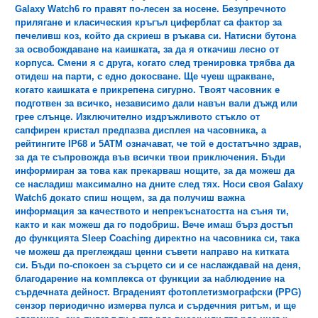
Galaxy Watch6 го правят по-лесен за носене. Безупречното
прилягане и класическия кръгъл циферблат са фактор за
печеливш коз, който да скриеш в ръкава си. Натисни бутона
за освобождаване на каишката, за да я откачиш лесно от
корпуса. Смени я с друга, когато след тренировка трябва да
отидеш на парти, с едно докосване. Ще чуеш щракване,
когато каишката е прикрепена сигурно. Твоят часовник е
подготвен за всичко, независимо дали навън вали дъжд или
грее слънце. Изключително издръжливото стъкло от
сапфирен кристал предпазва дисплея на часовника, а
рейтингите IP68 и 5ATM означават, че той е достатъчно здрав,
за да те съпровожда във всички твои приключения. Бъди
информиран за това как прекарваш нощите, за да можеш да
се насладиш максимално на дните след тях. Носи своя Galaxy
Watch6 докато спиш нощем, за да получиш важна
информация за качеството и непрекъснатостта на съня ти,
както и как можеш да гo подобриш. Вече имаш бърз достъп
до функцията Sleep Coaching директно на часовника си, така
че можеш да преглеждаш ценни съвети направо на китката
си. Бъди по-спокоен за сърцето си и се наслаждавай на деня,
благодарение на комплекса от функции за наблюдение на
сърдечната дейност. Вграденият фотоплетизмографски (PPG)
сензор периодично измерва пулса и сърдечния ритъм, и ще