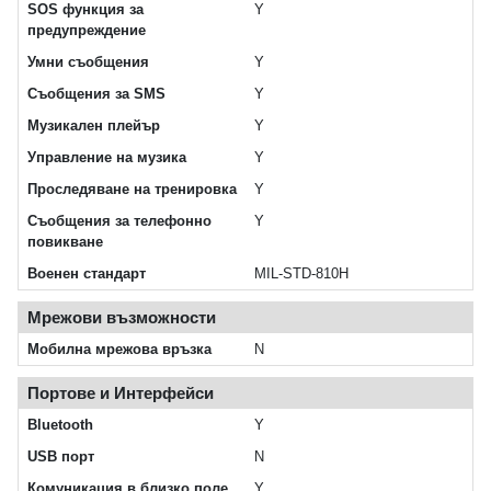
SOS функция за
Y
предупреждение
Умни съобщения
Y
Съобщения за SMS
Y
Музикален плейър
Y
Управление на музика
Y
Проследяване на тренировка
Y
Съобщения за телефонно
Y
повикване
Военен стандарт
MIL-STD-810H
Мрежови възможности
Мобилна мрежова връзка
N
Портове и Интерфейси
Bluetooth
Y
USB порт
N
Комуникация в близко поле
Y