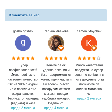
Клиентите за нас
gosho goshev
Ралица Иванова
Kamen Stoychev
Супер
Цените са ок,
Много качествени
професионалисти!
удобна локация и
продукти на супер
Имах проблем с
богат асортимент от
цени, но се бавят с
настолен компютър,
компютърни части и
потвърждението за
бях на 90% сигурен,
аксесоари. Често
поръчките от
че е проблем със
пазарувам от този
онлайн магазина
захранването.
магазин поради
им.
Техника го погледна
удобната локация.
преди 2 месеца
(веднага) и каза
Предпочит...
преди 2 месеца
преди 4 месеца