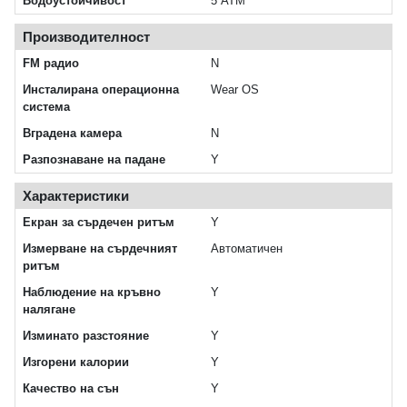
Водоустойчивост
5 ATM
Производителност
FM радио
N
Инсталирана операционна
Wear OS
система
Вградена камера
N
Разпознаване на падане
Y
Характеристики
Екран за сърдечен ритъм
Y
Измерване на сърдечният
Автоматичен
ритъм
Наблюдение на кръвно
Y
налягане
Изминато разстояние
Y
Изгорени калории
Y
Качество на сън
Y