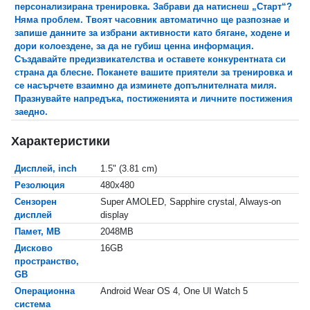
персонализирана тренировка. Забрави да натиснеш „Старт“?
Няма проблем. Твоят часовник автоматично ще разпознае и
запише данните за избрани активности като бягане, ходене и
дори колоездене, за да не губиш ценна информация.
Създавайте предизвикателства и оставете конкурентната си
страна да блесне. Поканете вашите приятели за тренировка и
се насърчете взаимно да изминете допълнителната миля.
Празнувайте напредъка, постиженията и личните постижения
заедно.
Характеристики
Дисплей, inch
1.5" (3.81 cm)
Резолюция
480x480
Сензорен
Super AMOLED, Sapphire crystal, Always-on
дисплей
display
Памет, MB
2048MB
Дисково
16GB
пространство,
GB
Операционна
Android Wear OS 4, One UI Watch 5
система