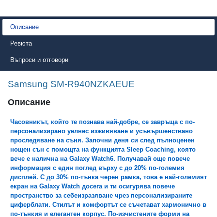
Описание
Ревюта
Въпроси и отговори
Samsung SM-R940NZKAEUE
Описание
Часовникът, който те познава най-добре, се завръща с по-
персонализирано уелнес изживяване и усъвършенствано
проследяване на съня. Започни деня си след пълноценен
нощен сън с помощта на функцията Sleep Coaching, която
вече е налична на Galaxy Watch6. Получавай още повече
информация с един поглед върху с до 20% по-големия
дисплей. С до 30% по-тънка черен рамка, това е най-големият
екран на Galaxy Watch досега и ти осигурява повече
пространство за себеизразяване чрез персонализираните
циферблати. Стилът и комфортът се съчетават хармонично в
по-тънкия и елегантен корпус. По-изчистените форми на