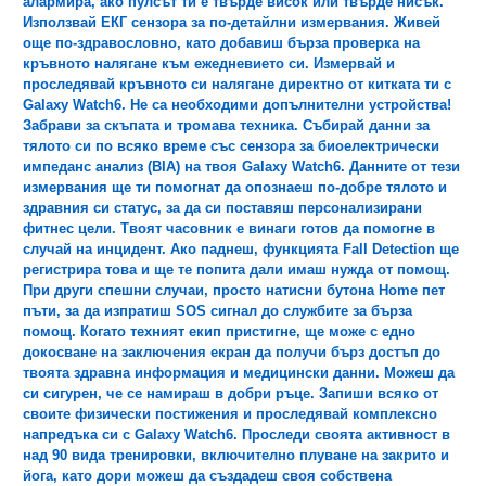
алармира, ако пулсът ти е твърде висок или твърде нисък.
Използвай ЕКГ сензора за по-детайлни измервания. Живей
още по-здравословно, като добавиш бърза проверка на
кръвното налягане към ежедневието си. Измервай и
проследявай кръвното си налягане директно от китката ти с
Galaxy Watch6. Не са необходими допълнителни устройства!
Забрави за скъпата и тромава техника. Събирай данни за
тялото си по всяко време със сензора за биоелектрически
импеданс анализ (BIA) на твоя Galaxy Watch6. Данните от тези
измервания ще ти помогнат да опознаеш по-добре тялото и
здравния си статус, за да си поставяш персонализирани
фитнес цели. Твоят часовник е винаги готов да помогне в
случай на инцидент. Ако паднеш, функцията Fall Detection ще
регистрира това и ще те попита дали имаш нужда от помощ.
При други спешни случаи, просто натисни бутонa Home пет
пъти, за да изпратиш SOS сигнал до службите за бърза
помощ. Когато техният екип пристигне, ще може с едно
докосване на заключения екран да получи бърз достъп до
твоята здравна информация и медицински данни. Можеш да
си сигурен, че се намираш в добри ръце. Запиши всяко от
своите физически постижения и проследявай комплексно
напредъка си с Galaxy Watch6. Проследи своята активност в
над 90 вида тренировки, включително плуване на закрито и
йога, като дори можеш да създадеш своя собствена