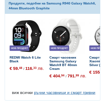
Продукти, подобни на Samsung R940 Galaxy Watch6,
44mm Bluetooth Graphite
НОВ ПРОДУКТ
НОВ ПРОДУКТ
НОВ ПРОДУ
REDMI Watch 6 Lite
Смарт часовник
Смарт ча
Black
Samsung Galaxy
Xiaomi W
Watch9 BT 40mm
Silver (B
€ 59.
116.
лв.
48
33
Cream
/
€ 155.
65
€ 404.
791.
лв.
94
99
/
виж всички
ръчни часовници и смарт гривни