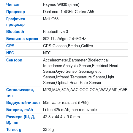
Чипсет
Exynos W930 (5 nm)
Процесор
Dual-core 1.4GHz Cortex-A55
Графичен
Mali-G68
процесор
Bluetooth
Bluetooth v5.3
Безжична мрежа
802.11 a/b/g/n 2.4+5GHz
GPS
GPS,Glonass,Beidou,Galileo
NFC
NFC
Сензори
Accelerometer,Barometer,Bioelectrical
Impedance Analysis Sensor,Electrical Heart
Sensor,Gyro Sensor,Geomagnetic
Sensor,Infrared Temperature Sensor,Light
Sensor,Optical Heart Rate Sensor
Сигнализация,
MP3,M4A,3GA,AAC,OGG,OGA,WAV,AMR,AWB
тип
Водоустойчивост
50m water resistant (IP68)
Батерия, mAh
Li-Ion 425 mAh, non-removable
Размери (Ш, Д,
42.8 x 44.4 x 9.0 mm
В), mm
Тегло, g
33.3 g