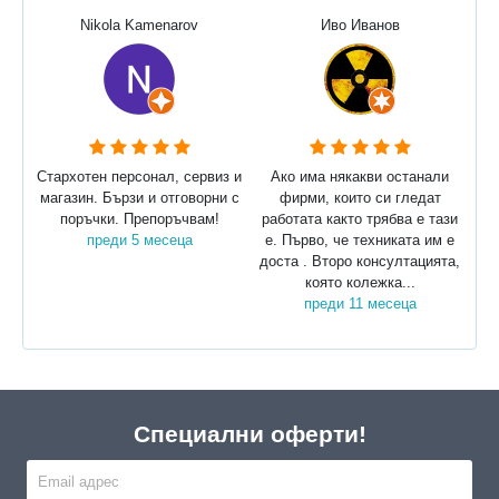
Nikola Kamenarov
Иво Иванов
Стархотен персонал, сервиз и
Ако има някакви останали
магазин. Бързи и отговорни с
фирми, които си гледат
поръчки. Препоръчвам!
работата както трябва е тази
преди 5 месеца
е. Първо, че техниката им е
доста . Второ консултацията,
която колежка...
преди 11 месеца
Специални оферти!