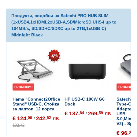
Продукти, подобни на Satechi PRO HUB SLIM
(1xUSB4,1xHDMI,2xUSB-A,SD/MicroSD,UHS-I up to
104MB/s, SD/SDHC/SDXC up to 2TB,1xUSB-C) -
Midnight Black
ПРОМОЦИЯ
ПРОМОЦИЯ
Hama "Connect2Office
HP USB-C 100W G6
Satechi 
Stand" USB-C, Стойка
Dock
Type-C Mu
за лаптоп, 12 порта
Adapter (
€ 137.
269.
лв.
84
59
USB
/
€ 124.
242.
лв.
00
52
3.0,Micro
/
V2) - Spa
132.42
€ 96.
00
/