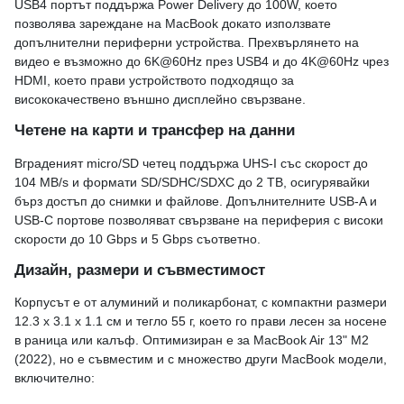
USB4 портът поддържа Power Delivery до 100W, което
позволява зареждане на MacBook докато използвате
допълнителни периферни устройства. Прехвърлянето на
видео е възможно до 6K@60Hz през USB4 и до 4K@60Hz чрез
HDMI, което прави устройството подходящо за
висококачествено външно дисплейно свързване.
Четене на карти и трансфер на данни
Вграденият micro/SD четец поддържа UHS-I със скорост до
104 MB/s и формати SD/SDHC/SDXC до 2 TB, осигурявайки
бърз достъп до снимки и файлове. Допълнителните USB-A и
USB-C портове позволяват свързване на периферия с високи
скорости до 10 Gbps и 5 Gbps съответно.
Дизайн, размери и съвместимост
Корпусът е от алуминий и поликарбонат, с компактни размери
12.3 x 3.1 x 1.1 см и тегло 55 г, което го прави лесен за носене
в раница или калъф. Оптимизиран е за MacBook Air 13" M2
(2022), но е съвместим и с множество други MacBook модели,
включително: