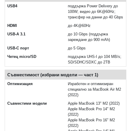
USB4
поддържа Power Delivery до
100W; видео до 6K@60Hz;
трансфер на данни до 40 Gbps
HDMI
до 4K@60Hz
USB-A 3.1
до 10 Gbps (поддържа
зареждане до 900 mAh)
USB-C порт
до 5 Gbps
Четец micro/SD
поддържа UHS-I до 104 MB/s;
SD/SDHC/SDXC до 2TB
Съвместимост (избрани модели — част 1)
Оптимизация
Изработен и оптимизиран
специално за MacBook Air M2
(2022)
Съвместими модели
Apple MacBook 13" M2 (2022)
Apple MacBook Pro 14" M2
(2022)
Apple MacBook Pro 16" M2
(2022)