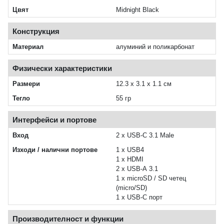
Цвят
Midnight Black
Конструкция
Материал
алуминий и поликарбонат
Физически характеристики
Размери
12.3 x 3.1 x 1.1 см
Тегло
55 гр
Интерфейси и портове
Вход
2 x USB-C 3.1 Male
Изходи / налични портове
1 x USB4
1 x HDMI
2 x USB-A 3.1
1 x microSD / SD четец
(micro/SD)
1 x USB-C порт
Производителност и функции