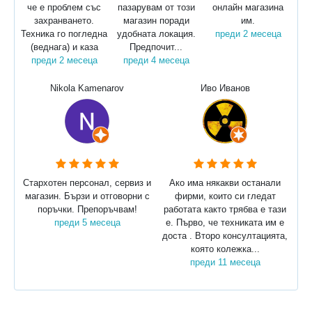
че е проблем със
пазарувам от този
онлайн магазина
захранването.
магазин поради
им.
Техника го погледна
удобната локация.
преди 2 месеца
(веднага) и каза
Предпочит...
преди 2 месеца
преди 4 месеца
Nikola Kamenarov
Иво Иванов
Стархотен персонал, сервиз и
Ако има някакви останали
магазин. Бързи и отговорни с
фирми, които си гледат
поръчки. Препоръчвам!
работата както трябва е тази
преди 5 месеца
е. Първо, че техниката им е
доста . Второ консултацията,
която колежка...
преди 11 месеца