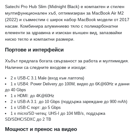
Satechi Pro Hub Slim (Midnight Black) е компактен и стилен
мултифункционален хъб, оптимизиран за MacBook Air M2
(2022) и съвместим с широк набор MacBook модели от 2017
насам. Комбинира алуминиево тяло с поликарбонатни
елементи за здравина и изискан външен вид, запазвайки
ниско тегло и компактни размери.
Портове и интерфейси
Хъбът предлага богата свързаност за работа и мултимедия.
Налични са следните входове и изходи:
2 x USB-C 3.1 Male (вход към лаптопа)
1 x USB4: Power Delivery до 100W, видео до 6K@60Hz и данни
до 40 Gbps
1 x HDMI: до 4K@60Hz
2 x USB-A 3.1: до 10 Gbps (поддържа зареждане до 900 mAh)
1 x USB-C порт: до 5 Gbps
1 x micro/SD четец: UHS-I до 104 MB/s, поддържа
SD/SDHC/SDXC до 2 TB
Мощност и пренос на видео