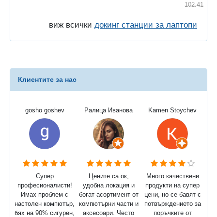
102.41
виж всички
докинг станции за лаптопи
Клиентите за нас
gosho goshev
Ралица Иванова
Kamen Stoychev
Супер
Цените са ок,
Много качествени
професионалисти!
удобна локация и
продукти на супер
Имах проблем с
богат асортимент от
цени, но се бавят с
настолен компютър,
компютърни части и
потвърждението за
бях на 90% сигурен,
аксесоари. Често
поръчките от