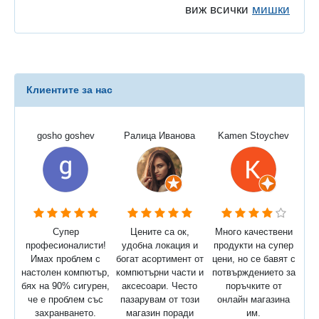
виж всички
мишки
Клиентите за нас
gosho goshev
Ралица Иванова
Kamen Stoychev
Супер
Цените са ок,
Много качествени
професионалисти!
удобна локация и
продукти на супер
Имах проблем с
богат асортимент от
цени, но се бавят с
настолен компютър,
компютърни части и
потвърждението за
бях на 90% сигурен,
аксесоари. Често
поръчките от
че е проблем със
пазарувам от този
онлайн магазина
захранването.
магазин поради
им.