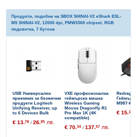
Продукти, подобни на SBOX SHINAI-V2 eShark ESL-
M5 SHINAI-V2, 12000 dpi, PMW3360 chipset, RGB
подсветка, 7 бутона
USB Универсален
VXE професионална
Redragon
приемник за безжични
геймърска мишка
Геймърс
продукти Logitech
Wireless Gaming
M987-K
Unifying Receiver, up
Mouse Dragonfly R1
€ 15.
10
to 6 Devices Bulk
Pro Max 1K (4K
/
compatible)
€ 13.
26.
лв.
78
95
/
€ 70.
137.
лв.
34
57
/