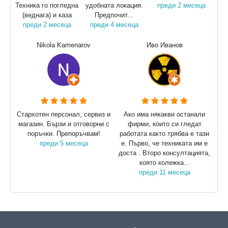
Техника го погледна
удобната локация.
преди 2 месеца
(веднага) и каза
Предпочит...
преди 2 месеца
преди 4 месеца
Nikola Kamenarov
Иво Иванов
Стархотен персонал, сервиз и
Ако има някакви останали
магазин. Бързи и отговорни с
фирми, които си гледат
поръчки. Препоръчвам!
работата както трябва е тази
преди 5 месеца
е. Първо, че техниката им е
доста . Второ консултацията,
която колежка...
преди 11 месеца