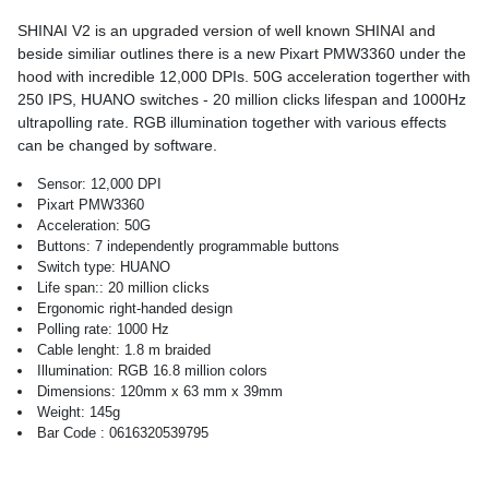
SHINAI V2 is an upgraded version of well known SHINAI and
beside similiar outlines there is a new Pixart PMW3360 under the
hood with incredible 12,000 DPIs. 50G acceleration togerther with
250 IPS, HUANO switches - 20 million clicks lifespan and 1000Hz
ultrapolling rate. RGB illumination together with various effects
can be changed by software.
Sensor: 12,000 DPI
Pixart PMW3360
Acceleration: 50G
Buttons: 7 independently programmable buttons
Switch type: HUANO
Life span:: 20 million clicks
Ergonomic right-handed design
Polling rate: 1000 Hz
Cable lenght: 1.8 m braided
Illumination: RGB 16.8 million colors
Dimensions: 120mm x 63 mm x 39mm
Weight: 145g
Bar Code : 0616320539795