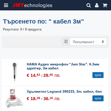
Търсенето по:
" кабел 3м"
Резултати: 8 / 8 продукта
HAMA Аудио микрофон “Jam Star”. 6.3мм
адаптер, 3м кабел
€ 14.
29.
лв.
83
00
купи
/
Удължител Legrand 390233, 3m. кабел, бял
€ 18.
36.
лв.
49
16
купи
/