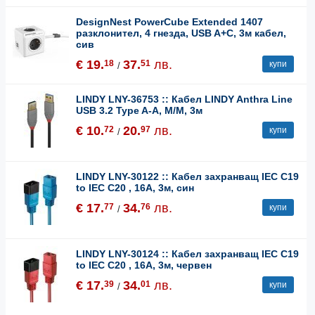
DesignNest PowerCube Extended 1407
разклонител, 4 гнезда, USB A+C, 3м кабел,
сив
€ 19.
37.
лв.
18
51
купи
/
LINDY LNY-36753 :: Кабел LINDY Anthra Line
USB 3.2 Type A-A, M/M, 3м
€ 10.
20.
лв.
72
97
купи
/
LINDY LNY-30122 :: Кабел захранващ IEC C19
to IEC C20 , 16A, 3м, син
€ 17.
34.
лв.
77
76
купи
/
LINDY LNY-30124 :: Кабел захранващ IEC C19
to IEC C20 , 16A, 3м, червен
€ 17.
34.
лв.
39
01
купи
/