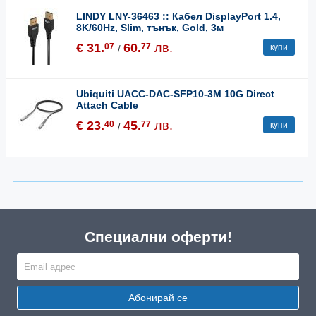
LINDY LNY-36463 :: Кабел DisplayPort 1.4,
8K/60Hz, Slim, тънък, Gold, 3м
€ 31.
60.
лв.
07
77
купи
/
Ubiquiti UACC-DAC-SFP10-3M 10G Direct
Attach Cable
€ 23.
45.
лв.
40
77
купи
/
Специални оферти!
Абонирай се