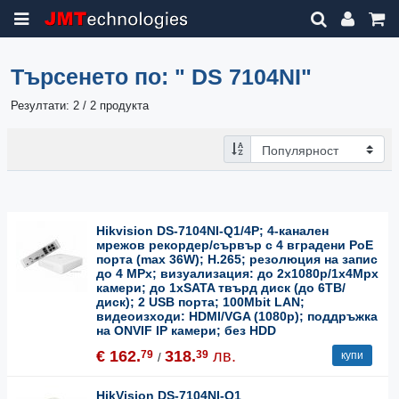
Търсенето по:
" DS 7104NI"
Резултати: 2 / 2 продукта
Hikvision DS-7104NI-Q1/4P; 4-канален
мрежов рекордер/сървър с 4 вградени PoE
порта (max 36W); H.265; резолюция на запис
до 4 MPx; визуализация: до 2x1080p/1x4Mpx
камери; до 1хSATA твърд диск (до 6ТВ/
диск); 2 USB порта; 100Mbit LAN;
видеоизходи: HDMI/VGA (1080p); поддръжка
на ONVIF IP камери; без HDD
€ 162.
318.
лв.
79
39
купи
/
HikVision DS-7104NI-Q1