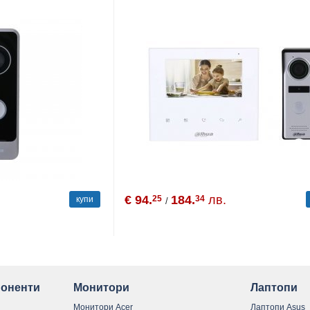
€ 94.
184.
лв.
25
34
купи
/
оненти
Монитори
Лаптопи
Монитори Acer
Лаптопи Asus