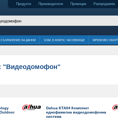
Продукти
Производители
Промоции
Разпродажба
СЪХРАНЕНИЕ НА ДАННИ
GSM, Е-КНИГИ, ЧАСОВНИЦИ
МРЕЖОВО ОБОР
:
"Видеодомофон"
ology
Dahua KTA04 Комплект
Outdoor
еднофамилна видеодомофонна
система