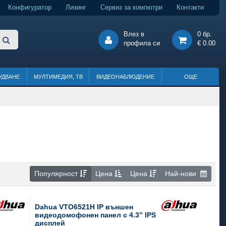
Конфигуратор
Лизинг
Сервиз за компютри
Контакти
Влез в
0 бр.
профила си
€ 0.00
УДВАНЕ
МУЛТИМЕДИЯ, ТВ
ВИДЕОНАБЛЮДЕНИЕ
ОЩЕ
Популярност
Цена
Цена
Най-нови
Dahua VTO6521H IP външен
видеодомофонен панел с 4.3” IPS
дисплей