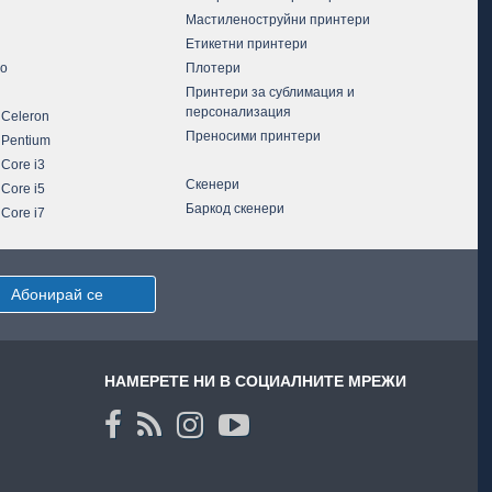
Мастиленоструйни принтери
Етикетни принтери
vo
Плотери
Принтери за сублимация и
персонализация
 Celeron
Преносими принтери
 Pentium
 Core i3
Скенери
 Core i5
Баркод скенери
 Core i7
Абонирай се
НАМЕРЕТЕ НИ В СОЦИАЛНИТЕ МРЕЖИ