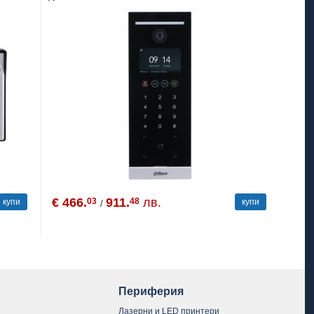
€ 466.
911.
лв.
03
48
купи
купи
/
Периферия
Лазерни и LED принтери