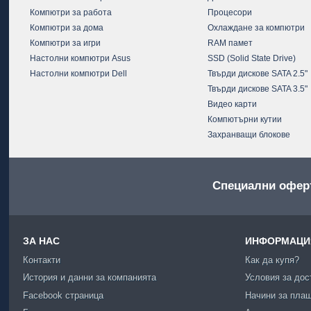
Компютри за работа
Процесори
Компютри за дома
Охлаждане за компютри
Компютри за игри
RAM памет
Настолни компютри Asus
SSD (Solid State Drive)
Настолни компютри Dell
Твърди дискове SATA 2.5"
Твърди дискове SATA 3.5"
Видео карти
Компютърни кутии
Захранващи блокове
Специални офер
ЗА НАС
ИНФОРМАЦИЯ
Контакти
Как да купя?
История и данни за компанията
Условия за дос
Facebook страница
Начини за пла