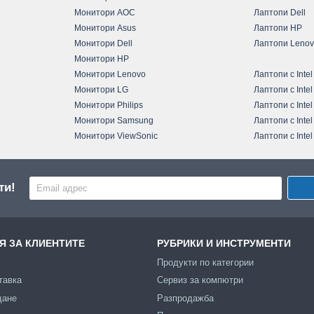
Монитори AOC
Лаптопи Dell
Монитори Asus
Лаптопи HP
Монитори Dell
Лаптопи Leno
Монитори HP
Монитори Lenovo
Лаптопи с Intel
Монитори LG
Лаптопи с Intel
Монитори Philips
Лаптопи с Intel
Монитори Samsung
Лаптопи с Intel
Монитори ViewSonic
Лаптопи с Intel
ти!
 ЗА КЛИЕНТИТЕ
РУБРИКИ И ИНСТРУМЕНТИ
Продукти по категории
тавка
Сервиз за компютри
щане
Разпродажба