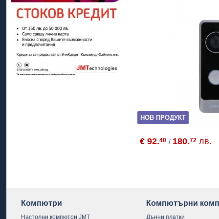
НОВ ПРОДУКТ
€ 92.
180.
лв.
40
72
/
Компютри
Компютърни комп
Настолни компютри JMT
Дънни платки